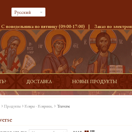
Русский
:
С понедельника по пятницу (09:00-17:00)
|
Заказ по электрон
ТЬ?
ДОСТАВКА
НОВЫЕ ПРОДУКТЫ
Продукты
Ковры - Коврики,
Traverse
verse