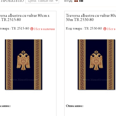
ВИД:
ТИРОВАТЬ ПО
ersa albastru cu vultur 80cm x
Traversa albastru cu vultur 80
 TR 2515-80
30m TR 2530-80
товара :
TR 2515-80
Код товара :
TR 2530-80
Нет в наличии
Нет в
сание:
Описание: