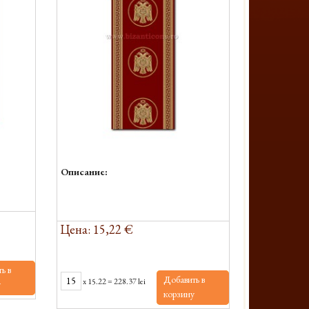
Описание:
Цена: 15,22 €
ь в
Добавить в
x
15.22
=
228.37 lei
у
корзину