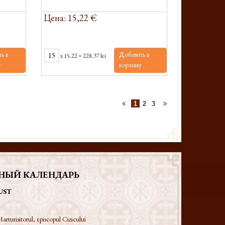
Цена: 15,22 €
ь в
Добавить в
x
15.22
=
228.37 lei
у
корзину
1
2
3
НЫЙ КАЛЕНДАРЬ
UST
arturisitorul, episcopul Cizicului