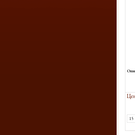
Опи
Цен