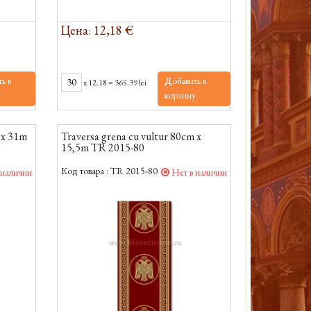
Цена: 12,18 €
ь в
Добавить в
x
12.18
=
365.39 lei
у
корзину
 x 31m
Traversa grena cu vultur 80cm x
15,5m TR 2015-80
Код товара :
TR 2015-80
 наличии
Нет в наличии