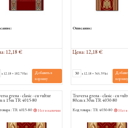
сание:
Описание:
а: 12,18 €
Цена: 12,18 €
Добавить в
Добавит
x
12.18
=
182.70 lei
x
12.18
=
365.39 lei
корзину
корзин
ersa grena - clasic - cu vultur
Traversa grena - clasic - cu vult
m x 15m TR 4015-80
80cm x 30m TR 4030-80
товара :
TR 4015-80
Код товара :
TR 4030-80
Нет в наличии
Нет в