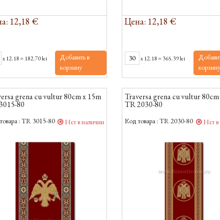
а: 12,18 €
Цена: 12,18 €
Добавить в
Добавит
x
12.18
=
182.70 lei
x
12.18
=
365.39 lei
корзину
корзин
ersa grena cu vultur 80cm x 15m
Traversa grena cu vultur 80cm
3015-80
TR 2030-80
товара :
TR 3015-80
Код товара :
TR 2030-80
Нет в наличии
Нет в