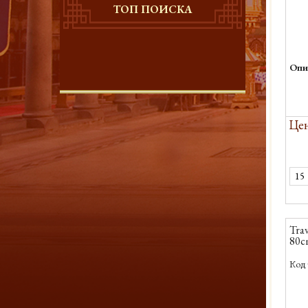
ТОП ПОИСКА
Опи
Цен
Trav
80c
Код 