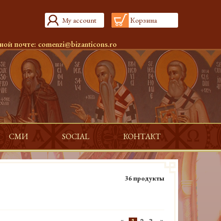
My account
Корзина
ной почте:
comenzi@bizanticons.ro
СМИ
SOCIAL
КОНТАКТ
36 продукты