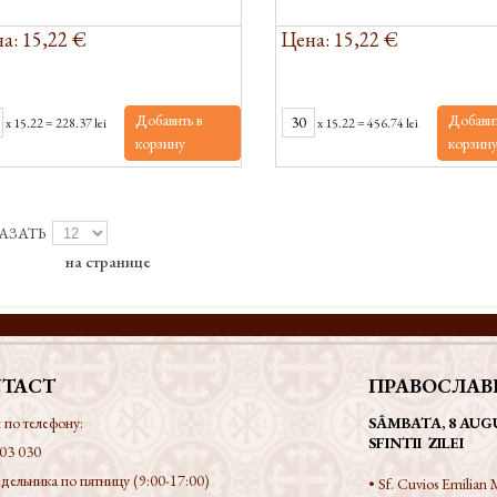
а: 15,22 €
Цена: 15,22 €
Добавить в
Добавит
x
15.22
=
228.37 lei
x
15.22
=
456.74 lei
корзину
корзин
АЗАТЬ
на странице
TACT
ПРАВОСЛАВ
 по телефону:
SÂMBATA, 8 AUG
SFINTII ZILEI
03 030
дельника по пятницу (9:00-17:00)
• Sf. Cuvios Emilian M