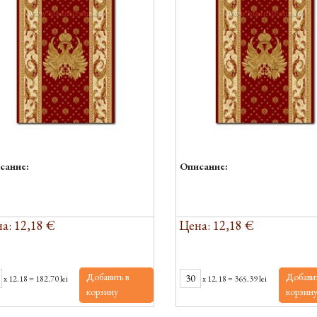
сание:
Описание:
а: 12,18 €
Цена: 12,18 €
Добавить в
Добавит
x
12.18
=
182.70 lei
x
12.18
=
365.39 lei
корзину
корзин