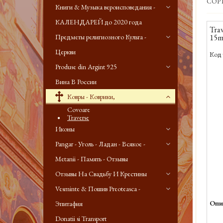
СОР
Книги & Музыка вероисповедания -
КАЛЕНДАРЕЙ до 2020 года
Trav
Предметы религиозного Культа -
15m
Церкви
Код 
Produse din Argint 925
Вина В России
Ковры - Коврики,
Covoare
Traverse
Иконы
Pangar - Уголь - Ладан - Всякое -
Metanii - Память - Отзывы
Отзывы На Свадьбу И Крестины
Vesminte & Пошив Preoteasca -
Опи
Эпитафия
Donatii si Transport