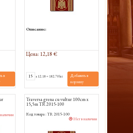
Описание:
Цена: 12,18 €
ь в
Добавить в
x
12.18
=
182.70 lei
у
корзину
ur
Traversa grena cu vultur 100cm x
15,5m TR 2015-100
Код товара :
TR 2015-100
 наличии
Нет в наличии