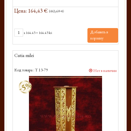
Цена: 164,43 €
182,69 €
Добавить в
x
164.43
=
164.43 lei
корзину
Cutia milei
Код товара :
T 13-79
Нет в наличии
-5%