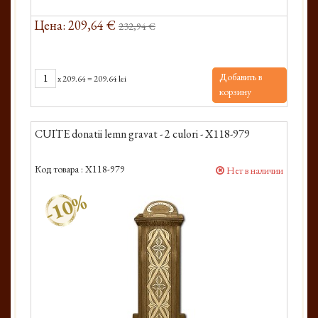
Цена: 209,64 €
232,94 €
Добавить в
x
209.64
=
209.64 lei
корзину
CUITE donatii lemn gravat - 2 culori - X118-979
Код товара :
X118-979
Нет в наличии
-10%