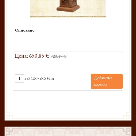
Описание:
Цена: 650,85 €
723,17 €
Добавить в
x
650.85
=
650.85 lei
корзину