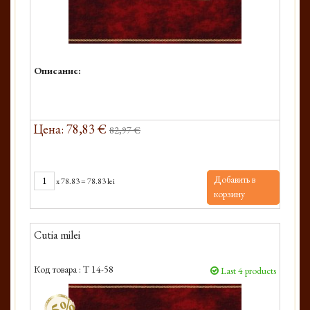
Описание:
Цена: 78,83 €
82,97 €
Добавить в
x
78.83
=
78.83 lei
корзину
Cutia milei
Код товара :
T 14-58
Last 4 products
-5%