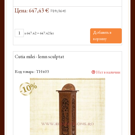
Цена: 647,43 €
719,36 €
Добавить в
x
647.42
=
647.42 lei
корзину
Cutia milei - lemn sculptat
Код товара :
TH403
Нет в наличии
-10%