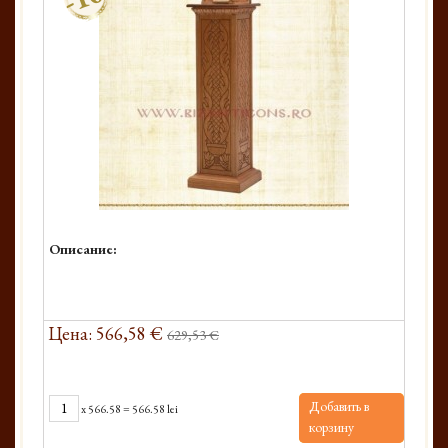
Описание:
Цена: 566,58 €
629,53 €
Добавить в
x
566.58
=
566.58 lei
корзину