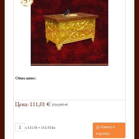
Описание:
Цена: 111,01 €
116,85 €
Добавить в
x
111.01
=
111.01 lei
корзину