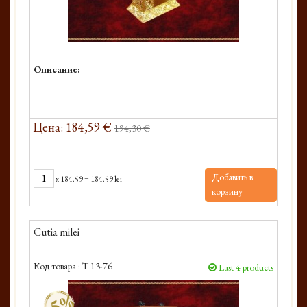
Описание:
Цена: 184,59 €
194,30 €
Добавить в
x
184.59
=
184.59 lei
корзину
Cutia milei
Код товара :
T 13-76
Last 4 products
-5%