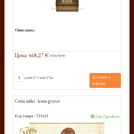
Описание:
Цена: 468,27 €
520,30 €
Добавить в
x
468.27
=
468.27 lei
корзину
Cutia milei - lemn gravat
Код товара :
TH401
Last 2 products
-10%