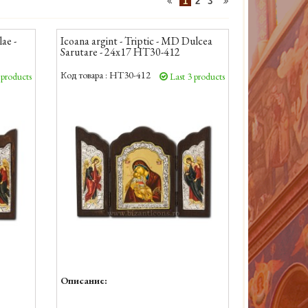
1
2
3
lae -
Icoana argint - Triptic - MD Dulcea
Sarutare - 24x17 HT30-412
Код товара :
HT30-412
 products
Last 3 products
Описание: