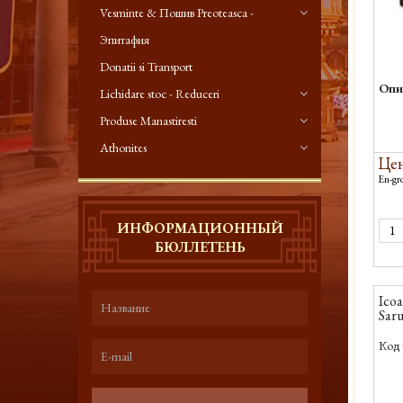
Vesminte & Пошив Preoteasca -
Эпитафия
Donatii si Transport
Опи
Lichidare stoc - Reduceri
Produse Manastiresti
Athonites
Цен
En-gro
ИНФОРМАЦИОННЫЙ
БЮЛЛЕТЕНЬ
Icoa
Sar
Код 