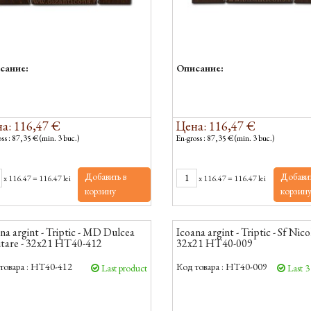
сание:
Описание:
а: 116,47 €
Цена: 116,47 €
ss : 87,35 € (min. 3 buc.)
En-gross : 87,35 € (min. 3 buc.)
Добавить в
Добавит
x
116.47
=
116.47 lei
x
116.47
=
116.47 lei
корзину
корзин
na argint - Triptic - MD Dulcea
Icoana argint - Triptic - Sf Nico
utare - 32x21 HT40-412
32x21 HT40-009
товара :
HT40-412
Код товара :
HT40-009
Last product
Last 3