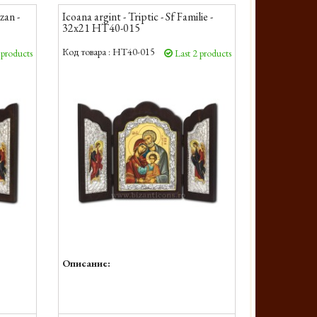
zan -
Icoana argint - Triptic - Sf Familie -
32x21 HT40-015
Код товара :
HT40-015
 products
Last 2 products
Описание: