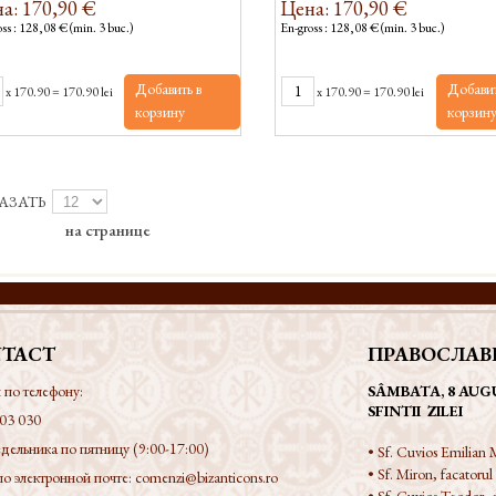
а: 170,90 €
Цена: 170,90 €
ss : 128,08 € (min. 3 buc.)
En-gross : 128,08 € (min. 3 buc.)
Добавить в
Добавит
x
170.90
=
170.90 lei
x
170.90
=
170.90 lei
корзину
корзин
АЗАТЬ
на странице
TACT
ПРАВОСЛАВ
 по телефону:
SÂMBATA, 8 AUG
SFINTII ZILEI
03 030
дельника по пятницу (9:00-17:00)
• Sf. Cuvios Emilian M
• Sf. Miron, facatorul
по электронной почте:
comenzi@bizanticons.ro