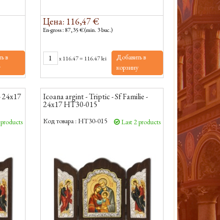
Цена: 116,47 €
En-gross : 87,35 € (min. 3 buc.)
ь в
Добавить в
x
116.47
=
116.47 lei
у
корзину
- 24x17
Icoana argint - Triptic - Sf Familie -
24x17 HT30-015
Код товара :
HT30-015
 products
Last 2 products