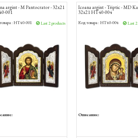
na argint - M Pantocrator - 32x21
Icoana argint - Triptic - MD Ka
0-001
32x21 HT40-004
товара :
HT40-001
Код товара :
HT40-004
Last 2 products
Last 2
сание:
Описание: