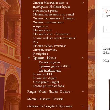
Значки Металлические, а
приборы из Нейзильбера и
Цен
мельхиора в рамку
Иконы, написанные по e-mail
En-gro
Значки пластиковые - Папирус
Значки с пластиковым
покрытием
Иконы в Раме
Иконы Резные - Расписные
Icoane sculpate si pictate manual
BG
Иконы, набор, Praznicar
Icoa
Значки, текстиль,
24x
Rastignirea
Триптих - Икона
Код 
Разные модели
Триптих дерево D1815
Triptic din argint
Icoane cu LED
Icoane din Argint
Cruci perete - argint
Icoane pe lemn cu foita
Pangar - Уголь - Ладан - Всякое -
Metanii - Память - Отзывы
Отзывы На Свадьбу И Крестины