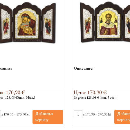
сание:
Описание:
а: 170,90 €
Цена: 170,90 €
ss : 128,08 € (min. 3 buc.)
En-gross : 128,08 € (min. 3 buc.)
Добавить в
Добавит
x
170.90
=
170.90 lei
x
170.90
=
170.90 lei
корзину
корзин