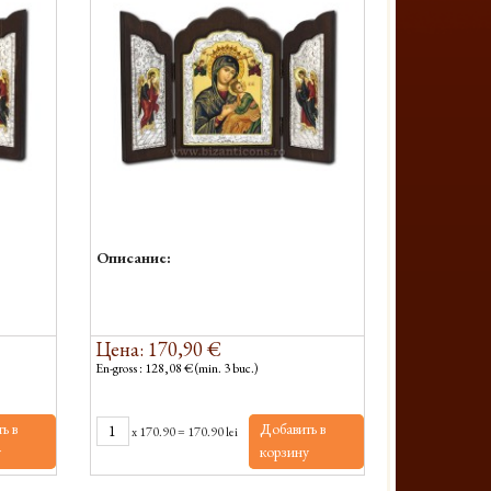
Описание:
Цена: 170,90 €
En-gross : 128,08 € (min. 3 buc.)
ь в
Добавить в
x
170.90
=
170.90 lei
у
корзину