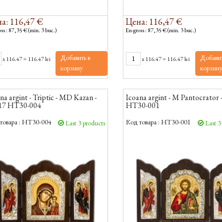
а: 116,47 €
Цена: 116,47 €
ss : 87,35 € (min. 3 buc.)
En-gross : 87,35 € (min. 3 buc.)
Добавить в
Добавит
x
116.47
=
116.47 lei
x
116.47
=
116.47 lei
корзину
корзин
na argint - Triptic - MD Kazan -
Icoana argint - M Pantocrator 
17 HT30-004
HT30-001
товара :
HT30-004
Код товара :
HT30-001
Last 3 products
Last 3