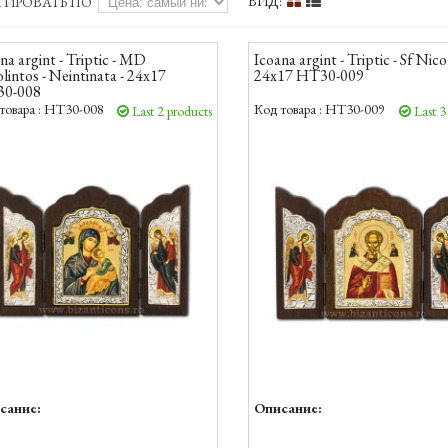
ВИД:
ТИРОВАТЬ ПО
na argint - Triptic - MD
Icoana argint - Triptic - Sf Nico
intos - Neintinata - 24x17
24x17 HT30-009
0-008
товара :
HT30-008
Код товара :
HT30-009
Last 2 products
Last 3
сание:
Описание: