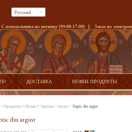
Русский
:
С понедельника по пятницу (09:00-17:00)
|
Заказ по электрон
ТЬ?
ДОСТАВКА
НОВЫЕ ПРОДУКТЫ
Продукты
Иконы
Триптих - Икона
Triptic din argint
ptic din argint