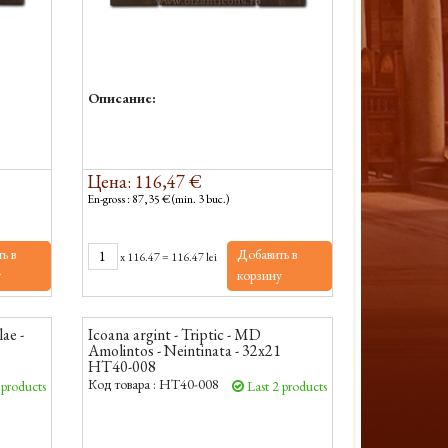
Описание:
Цена: 116,47 €
En-gross : 87,35 € (min. 3 buc.)
ь в
Добавить в
x
116.47
=
116.47 lei
у
корзину
lae -
Icoana argint - Triptic - MD
Amolintos - Neintinata - 32x21
HT40-008
Код товара :
HT40-008
 products
Last 2 products