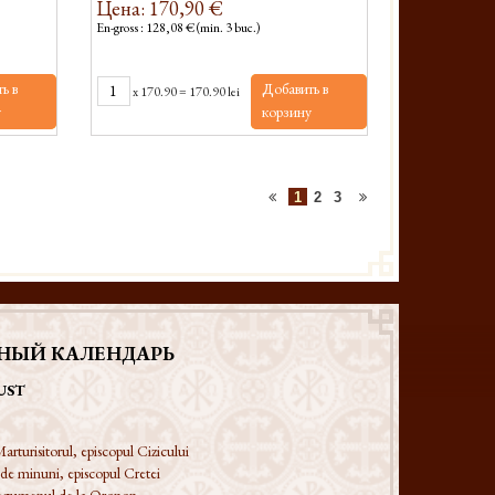
Цена: 170,90 €
En-gross : 128,08 € (min. 3 buc.)
ь в
Добавить в
x
170.90
=
170.90 lei
у
корзину
1
2
3
НЫЙ КАЛЕНДАРЬ
UST
arturisitorul, episcopul Cizicului
 de minuni, episcopul Cretei