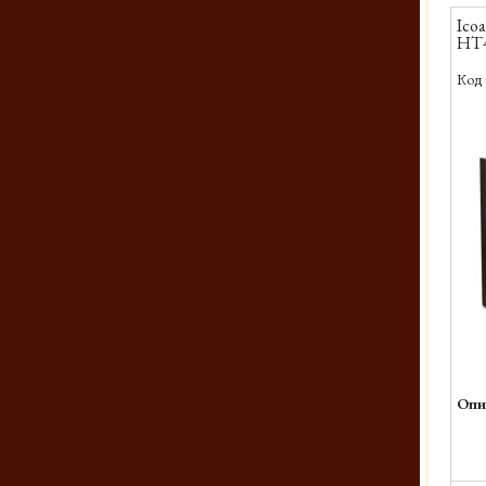
Icoa
HT4
Код 
Опи