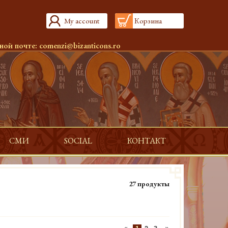
My account
Корзина
ной почте:
comenzi@bizanticons.ro
СМИ
SOCIAL
КОНТАКТ
27 продукты