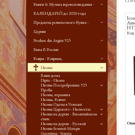
СОР
Книги & Музыка вероисповедания -
КАЛЕНДАРЕЙ до 2020 года
Icoa
Предметы религиозного Культа -
Amol
HT3
Церкви
Код 
Produse din Argint 925
Вина В России
Ковры - Коврики,
Иконы
Ваши дома
Diptic - Икона
Иконы Посеребренные 925
Пробы
Иконы, керамика
Иконы, Ковчег
Иконы Одеты в Vesmant
Иконы Царского - Иконостас
Иконы на дереве - Византийском
стиле
Опи
Иконы на дереве - Русской
Иконы божией Матери
Gerontissa - Stareta