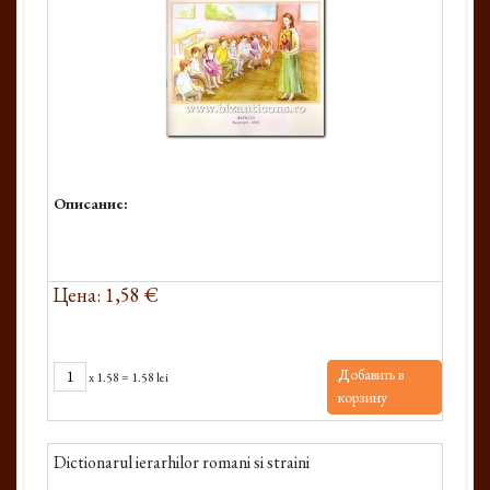
Описание:
Цена: 1,58 €
Добавить в
x
1.58
=
1.58 lei
корзину
Dictionarul ierarhilor romani si straini