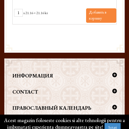
Добавить в
x
21.16
=
21.16 lei
корзину
ИНФОРМАЦИЯ
CONTACT
ПРАВОСЛАВНЫЙ КАЛЕНДАРЬ
Acest magazin foloseste cookies si alte tehnologii pentru a
imbunatati experienta dumneavoastra pe site!
Setari