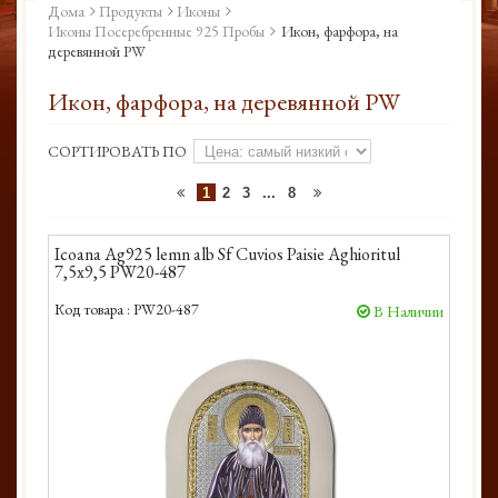
Дома
Продукты
Иконы
Иконы Посеребренные 925 Пробы
Икон, фарфора, на
деревянной PW
Икон, фарфора, на деревянной PW
СОРТИРОВАТЬ ПО
1
2
3
...
8
Icoana Ag925 lemn alb Sf Cuvios Paisie Aghioritul
7,5x9,5 PW20-487
Код товара :
PW20-487
В Наличии