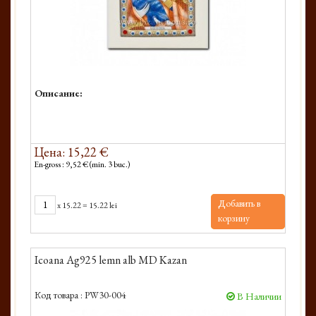
Описание:
Цена: 15,22 €
En-gross : 9,52 € (min. 3 buc.)
Добавить в
x
15.22
=
15.22 lei
корзину
Icoana Ag925 lemn alb MD Kazan
Код товара :
PW30-004
В Наличии