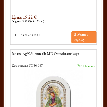
Цена: 15,22 €
En-gross : 9,52 € (min. 3 buc.)
Добавить в
x
15.22
=
15.22 lei
корзину
Icoana Ag925 lemn alb MD Ostrobramskaya
Код товара :
PW30-067
В Наличии