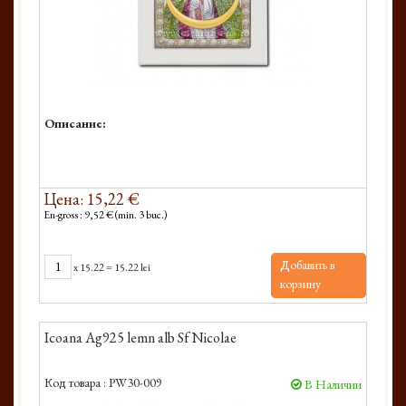
Описание:
Цена: 15,22 €
En-gross : 9,52 € (min. 3 buc.)
Добавить в
x
15.22
=
15.22 lei
корзину
Icoana Ag925 lemn alb Sf Nicolae
Код товара :
PW30-009
В Наличии