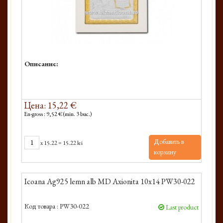
Описание:
Цена: 15,22 €
En-gross : 9,52 € (min. 3 buc.)
Добавить в
x
15.22
=
15.22 lei
корзину
Icoana Ag925 lemn alb MD Axionita 10x14 PW30-022
Код товара :
PW30-022
Last product