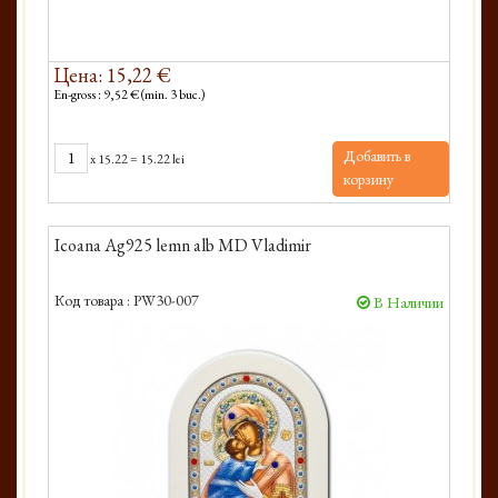
Цена: 15,22 €
En-gross : 9,52 € (min. 3 buc.)
Добавить в
x
15.22
=
15.22 lei
корзину
Icoana Ag925 lemn alb MD Vladimir
Код товара :
PW30-007
В Наличии