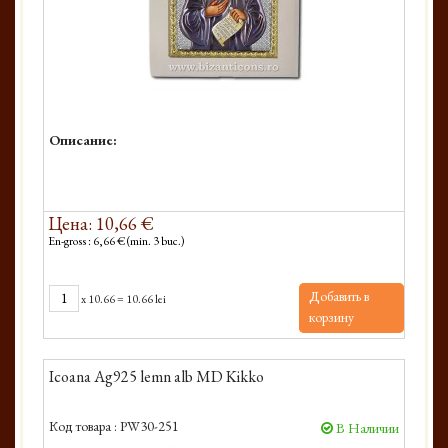
Описание:
Цена: 10,66 €
En-gross : 6,66 € (min. 3 buc.)
Добавить в
x
10.66
=
10.66 lei
корзину
Icoana Ag925 lemn alb MD Kikko
Код товара :
PW30-251
В Наличии