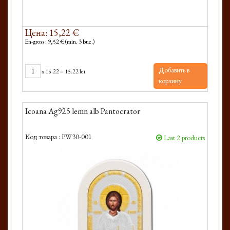
Цена: 15,22 €
En-gross : 9,52 € (min. 3 buc.)
Добавить в
x
15.22
=
15.22 lei
корзину
Icoana Ag925 lemn alb Pantocrator
Код товара :
PW30-001
Last 2 products