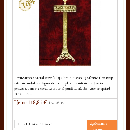
-10%
Описание:
Metal aurit (aliaj aluminiu-staniu) Sfesnicul cu nisip
este un mobilier religios de metal plasat la intrarea in biserica
pentru a permite credincioșilor să pună lumânări, care se aprind
când intră...
Цена: 118,84 €
132,05 €
Добавить в
x
118.84
=
118.84 lei
корзину