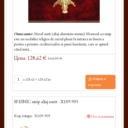
Описание:
Metal aurit (aliaj aluminiu-staniu) Sfesnicul cu nisip
este un mobilier religios de metal plasat la intrarea in biserica
pentru a permite credincioșilor să pună lumânări, care se aprind
când intră...
Цена: 128,62 €
142,91 €
Добавить в
x
128.62
=
128.62 lei
корзину
SFESNIC nisip aliaj aurit - X109-905
Код товара :
X109-905
Нет в наличии