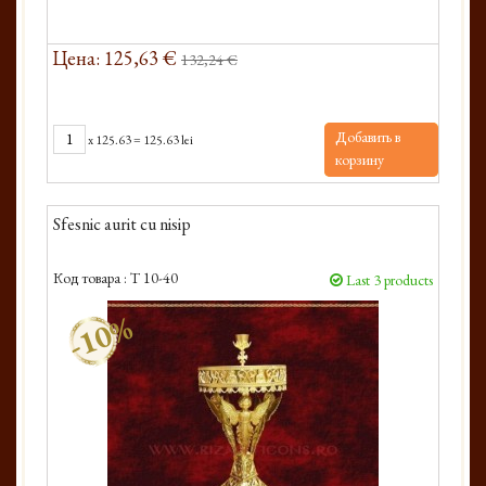
Цена: 125,63 €
132,24 €
Добавить в
x
125.63
=
125.63 lei
корзину
Sfesnic aurit cu nisip
Код товара :
T 10-40
Last 3 products
-10%