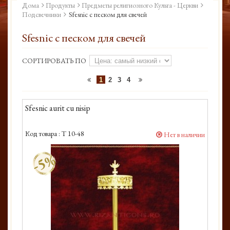
Дома
Продукты
Предметы религиозного Культа - Церкви
Подсвечники
Sfesnic с песком для свечей
Sfesnic с песком для свечей
СОРТИРОВАТЬ ПО
1
2
3
4
Sfesnic aurit cu nisip
Код товара :
T 10-48
Нет в наличии
-5%