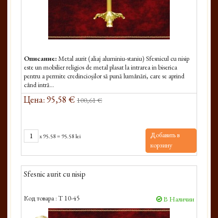
Описание:
Metal aurit (aliaj aluminiu-staniu) Sfesnicul cu nisip
este un mobilier religios de metal plasat la intrarea in biserica
pentru a permite credincioșilor să pună lumânări, care se aprind
când intră...
Цена: 95,58 €
100,61 €
Добавить в
x
95.58
=
95.58 lei
корзину
Sfesnic aurit cu nisip
Код товара :
T 10-45
В Наличии