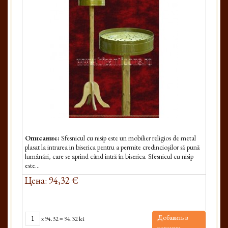
Описание:
Sfesnicul cu nisip este un mobilier religios de metal
plasat la intrarea in biserica pentru a permite credincioșilor să pună
lumânări, care se aprind când intră în biserica. Sfesnicul cu nisip
este...
Цена: 94,32 €
Добавить в
x
94.32
=
94.32 lei