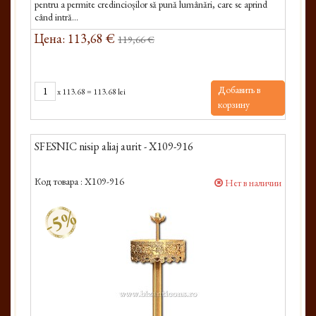
pentru a permite credincioșilor să pună lumânări, care se aprind
când intră...
Цена: 113,68 €
119,66 €
Добавить в
x
113.68
=
113.68 lei
корзину
SFESNIC nisip aliaj aurit - X109-916
Код товара :
X109-916
Нет в наличии
-5%