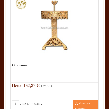
-5%
Описание:
Цена: 132,87 €
139,86 €
Добавить в
x
132.87
=
132.87 lei
корзину