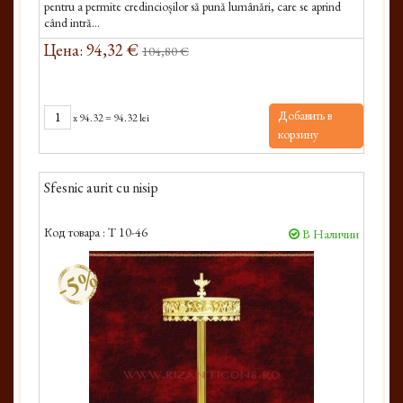
pentru a permite credincioșilor să pună lumânări, care se aprind
când intră...
Цена: 94,32 €
104,80 €
Добавить в
x
94.32
=
94.32 lei
корзину
Sfesnic aurit cu nisip
Код товара :
T 10-46
В Наличии
-5%