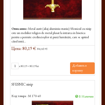
Описание:
Metal aurit (aliaj aluminiu-staniu) Sfesnicul cu nisip
este un mobilier religios de metal plasat la intrarea in biserica
pentru a permite credincioșilor să pună lumânări, care se aprind
când intră...
Цена: 80,19 €
84,41 €
Добавить в
x
80.19
=
80.19 lei
корзину
SFESNIC nisip
Код товара :
M 170-40
В Наличии