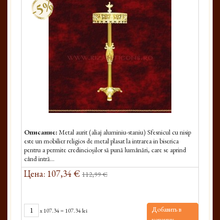
-5%
Описание:
Metal aurit (aliaj aluminiu-staniu) Sfesnicul cu nisip
este un mobilier religios de metal plasat la intrarea in biserica
pentru a permite credincioșilor să pună lumânări, care se aprind
când intră...
Цена: 107,34 €
112,99 €
Добавить в
x
107.34
=
107.34 lei
корзину