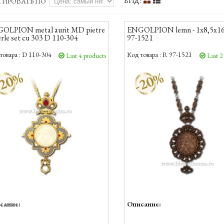
ВИД:
ТИРОВАТЬ ПО
OLPION metal aurit MD pietre
ENGOLPION lemn - 1x8,5x1
rle set cu 303 D 110-304
97-1521
товара :
D 110-304
Код товара :
R 97-1521
Last 4 products
Last 2
20%
-20%
сание:
Описание: