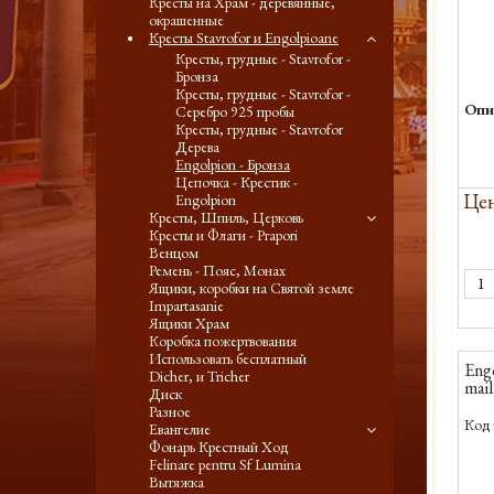
Кресты на Храм - деревянные,
окрашенные
Кресты Stavrofor и Engolpioane
Кресты, грудные - Stavrofor -
Бронза
Кресты, грудные - Stavrofor -
Опи
Серебро 925 пробы
Кресты, грудные - Stavrofor
Дерева
Engolpion - Бронза
Цепочка - Крестик -
Цен
Engolpion
Кресты, Шпиль, Церковь
Кресты и Флаги - Prapori
Венцом
Ремень - Пояс, Монах
Ящики, коробки на Святой земле
Impartasanie
Ящики Храм
Коробка пожертвования
Использовать бесплатный
Eng
Dicher, и Tricher
mail
Диск
Разное
Код 
Евангелие
Фонарь Крестный Ход
Felinare pentru Sf Lumina
Вытяжка