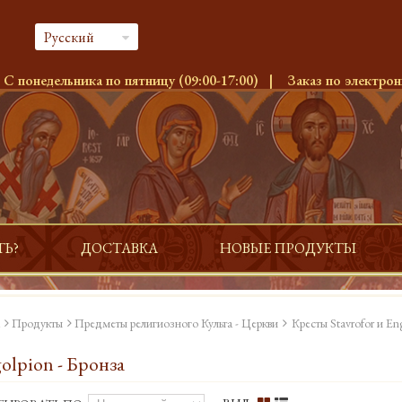
Русский
:
С понедельника по пятницу (09:00-17:00)
|
Заказ по электрон
ТЬ?
ДОСТАВКА
НОВЫЕ ПРОДУКТЫ
Продукты
Предметы религиозного Культа - Церкви
Кресты Stavrofor и En
olpion - Бронза