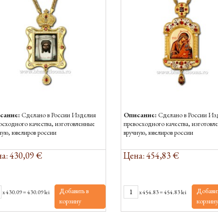
сание:
Сделано в России Изделия
Описание:
Сделано в России Из
осходного качества, изготовленные
превосходного качества, изготовл
ную, ювелиров россии
вручную, ювелиров россии
а: 430,09 €
Цена: 454,83 €
Добавить в
Добавит
x
430.09
=
430.09 lei
x
454.83
=
454.83 lei
корзину
корзин