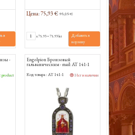
Цена: 75,93 €
95,15 €
ь в
Добавить в
x
75.93
=
75.93 lei
у
корзину
нзы -
Engolpion Бронзовый
гальваническим - mail: AT 141-1
Код товара :
AT 141-1
 product
Нет в наличии