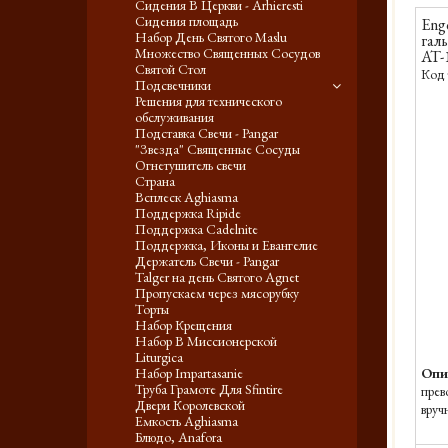
Сидения В Церкви - Arhieresti
Сидения площадь
Eng
Набор День Святого Maslu
галь
Множество Священных Сосудов
AT-
Святой Стол
Код 
Подсвечники
Решения для технического
обслуживания
Подставка Свечи - Pangar
"Звезда" Священные Сосуды
Огнетушитель свечи
Страна
Всплеск Aghiasma
Поддержка Ripide
Поддержка Cadelnite
Поддержка, Иконы и Евангелие
Держатель Свечи - Pangar
Talger на день Святого Agnet
Пропускаем через мясорубку
Торты
Набор Крещения
Набор В Миссионерской
Liturgica
Набор Impartasanie
Опи
Труба Грамоте Для Sfintire
прев
Двери Королевской
вруч
Емкость Aghiasma
Блюдо, Anafora