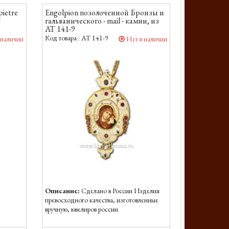
pietre
Engolpion позолоченной Бронзы и
гальванического - mail - камни, из
AT 141-9
Код товара :
AT 141-9
 наличии
Нет в наличии
Описание:
Сделано в России Изделия
превосходного качества, изготовленные
вручную, ювелиров россии