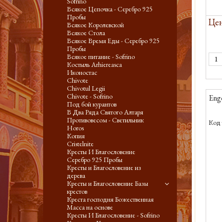
Sofrino
Всякое Цепочка - Серебро 925
Пробы
Цен
Всякое Королевской
Всякое Стола
Всякое Время Еды - Серебро 925
Пробы
Всякое питание - Sofrino
Костыль Arhiereasca
Иконостас
Chivote
Chivotul Legii
Chivote - Sofrino
Eng
Под бой курантов
В Два Ряда Святого Алтаря
Противовесом - Светильник
Код 
Horos
Копия
Cristelnite
Кресты И Благословение
Серебро 925 Пробы
Кресты и Благословение из
дерева
Кресты и Благословение Базы
крестов
Креста господня Божественная
Масса на основе
Кресты И Благословение - Sofrino