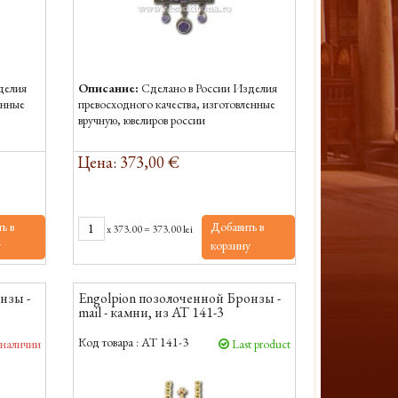
делия
Описание:
Сделано в России Изделия
енные
превосходного качества, изготовленные
вручную, ювелиров россии
Цена: 373,00 €
ь в
Добавить в
x
373.00
=
373.00 lei
у
корзину
нзы -
Engolpion позолоченной Бронзы -
mail - камни, из AT 141-3
Код товара :
AT 141-3
 наличии
Last product