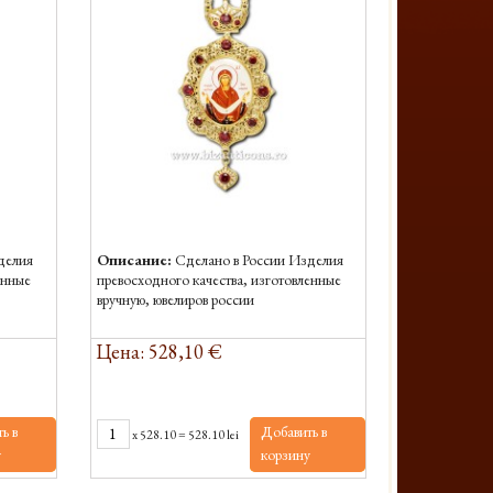
делия
Описание:
Сделано в России Изделия
енные
превосходного качества, изготовленные
вручную, ювелиров россии
Цена: 528,10 €
ь в
Добавить в
x
528.10
=
528.10 lei
у
корзину