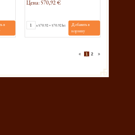
Цена: 570,92 €
ь в
Добавить в
x
570.92
=
570.92 lei
у
корзину
1
2