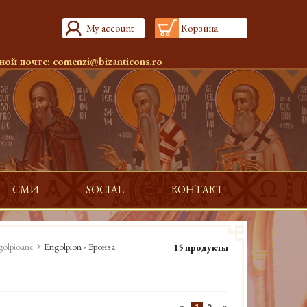
My account
Корзина
ной почте:
comenzi@bizanticons.ro
СМИ
SOCIAL
КОНТАКТ
golpioane
Engolpion - Бронза
15 продукты