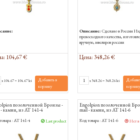
сание:
Описание:
Сделано в России Из
превосходного качества, изготовл
вручную, ювелиров россии
а: 104,67 €
Цена: 348,26 €
Добавить в
Добавит
x
104.67
=
104.67 lei
x
348.26
=
348.26 lei
корзину
корзин
olpion позолоченной Бронзы -
Engolpion позолоченной Бро
 - камни, из AT 141-4
mail - камни, из AT 141-6
товара :
AT 141-4
Код товара :
AT 141-6
Last product
Нет в