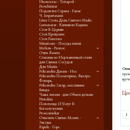
Иконостас - Tetrapod -
Proschinitar
Подсветка Страна - Fanar
Ч. Impartasanie
Litier Стола День Святого Maslu
Lumanarar - Капюшон Кадила
Стол В Церкви
Стол Крещение
Стол Funerara
Miruitoare - Посуда miruit
Мебель - Разное
Очки Лампа
Стаканы из Нержавеющей стали
для Святых Сосудов
Для Sfintire
Опи
Policandru Диски - Нее
прев
Policandru Посмотрим, Люстра -
вруч
Фонарь,
Policandru Загар, массивные
Блюда
Цен
Чаша жизни - для Обмен детьми
Pristolnic
Полотенце И Услуг В
Богослужении
Proscomidiar
Очистить Святые Moaste -
Звезды
Ripide - Горе