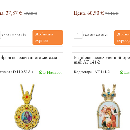
а: 37,87 €
Цена: 60,90 €
47,58 €
76,12 €
Добавить в
Добавит
x
37.87
=
37.87 lei
x
60.90
=
60.90 lei
корзину
корзин
olpion позолоченного металла
Engolpion позолоченной Бро
mail: AT 141-2
товара :
D 110-51Au
Код товара :
AT 141-2
В Наличии
Last