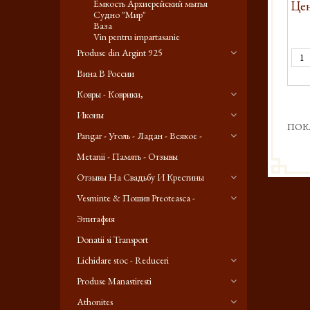
Емкость Архиерейский мытья
Цен
Судно "Мир"
Ваза
Vin pentru impartasanie
Produse din Argint 925
Вина В России
Ковры - Коврики,
Иконы
ПОК
Pangar - Уголь - Ладан - Всякое -
Metanii - Память - Отзывы
Отзывы На Свадьбу И Крестины
Vesminte & Пошив Preoteasca -
Эпитафия
Donatii si Transport
Lichidare stoc - Reduceri
Produse Manastiresti
Athonites