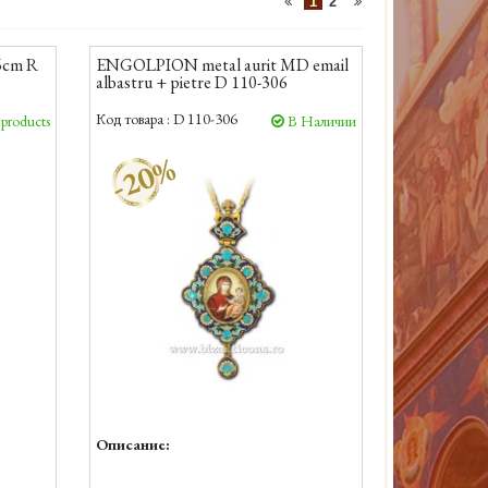
1
2
6cm R
ENGOLPION metal aurit MD email
albastru + pietre D 110-306
Код товара :
D 110-306
 products
В Наличии
-20%
Описание: