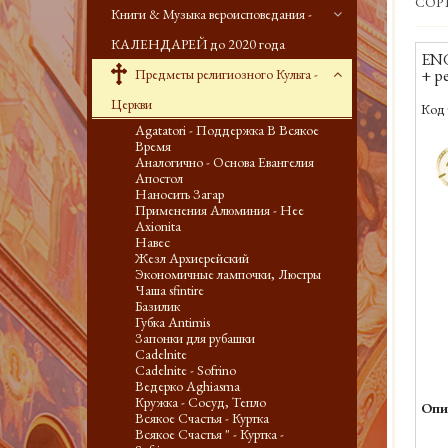
СОР
Книги & Музыка вероисповедания -
КАЛЕНДАРЕЙ до 2020 года
ENG
Предметы религиозного Культа -
+ pe
Церкви
Код 
Agatatori - Поддержка В Всякое
-
Время
Аналогично - Основа Евангелия
Апостол
Наносить Загар
Применения Алюминия - Нее
Axionita
Навес
Жезл Архиерейский
Экономичные лампочки, Люстры
Чаша sfintire
Базилик
Губка Antimis
Запонки для рубашки
Cadelnite
Cadelnite - Sofrino
Ведерко Aghiasma
Кружка - Сосуд, Тепло
Опи
Всякое Счастья - Куртка
Всякое Счастья " - Куртка -