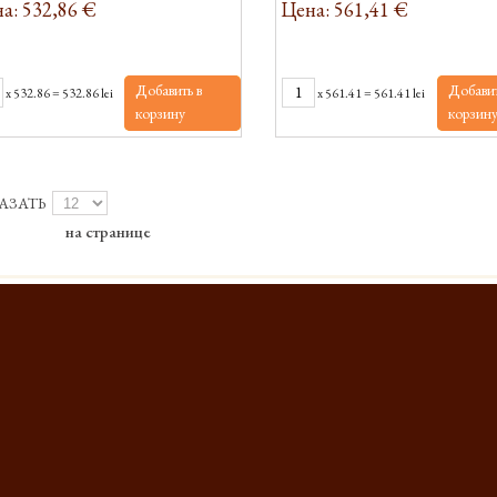
а: 532,86 €
Цена: 561,41 €
Добавить в
Добавит
x
532.86
=
532.86 lei
x
561.41
=
561.41 lei
корзину
корзин
АЗАТЬ
на странице