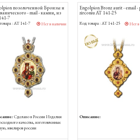
olpion позолоченной Бронзы и
Engolpion Bronz aurit - email - 
ванического - mail - камни, из
zirconiu AT 141-25
141-7
товара :
AT 141-7
Код товара :
AT 141-25
Нет в наличии
Нет в
НОВЫЙ
сание:
Сделано в России Изделия
Описание:
осходного качества, изготовленные
ную, ювелиров россии