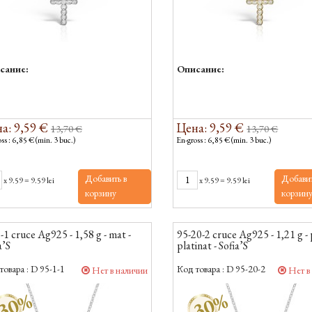
сание:
Описание:
а: 9,59 €
Цена: 9,59 €
13,70 €
13,70 €
ss : 6,85 € (min. 3 buc.)
En-gross : 6,85 € (min. 3 buc.)
Добавить в
Добавит
x
9.59
=
9.59 lei
x
9.59
=
9.59 lei
корзину
корзин
-1 cruce Ag925 - 1,58 g - mat -
95-20-2 cruce Ag925 - 1,21 g - p
a’S
platinat - Sofia’S
товара :
D 95-1-1
Код товара :
D 95-20-2
Нет в наличии
Нет в
30%
-30%