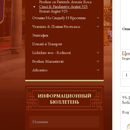
Produse cu Parintele Arsenie Boca
Cruci & Pandantive Argint 925
Bratari Argint 925
Отзывы На Свадьбу И Крестины
Vesminte & Пошив Preoteasca -
Опи
Эпитафия
Donatii si Transport
Цен
Lichidare stoc - Reduceri
En-gro
Produse Manastiresti
Athonites
ИНФОРМАЦИОННЫЙ
95-1
БЮЛЛЕТЕНЬ
Sofi
Код 
-