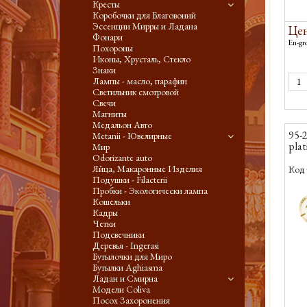
Кресты
Коробочки для Благовоний
Эссенции Мирры и Ладана
Цен
Фонари
En-gro
Похороны
Иконы, Хрусталь, Стекло
Знаки
Лампы - масло, парафин
Светильник смотровой
Свечи
Магниты
Медальон Авто
95-2
Metanii - Ювелирные
plat
Мир
Odorizante auto
Яйца, Макаронные Изделия
Код 
Подушки - Filacterii
Пробки - Экологически лампа
-
Кошельки
Кадры
Четки
Подсвечники
Деревья - Ingerasi
Бутылочки для Миро
Бутылки Aghiasma
Ладан и Смирна
Модели Coliva
Посох Захоронения