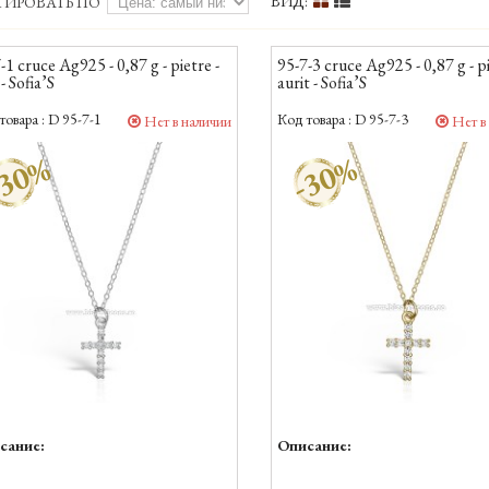
ВИД:
ТИРОВАТЬ ПО
-1 cruce Ag925 - 0,87 g - pietre -
95-7-3 cruce Ag925 - 0,87 g - pi
- Sofia’S
aurit - Sofia’S
товара :
D 95-7-1
Код товара :
D 95-7-3
Нет в наличии
Нет в
30%
-30%
сание:
Описание: