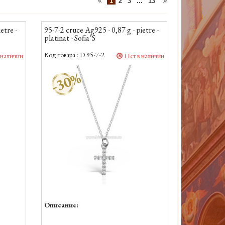
1
2
3
...
13
etre -
95-7-2 cruce Ag925 - 0,87 g - pietre -
platinat - Sofia’S
Код товара :
D 95-7-2
 наличии
Нет в наличии
-30%
Описание: