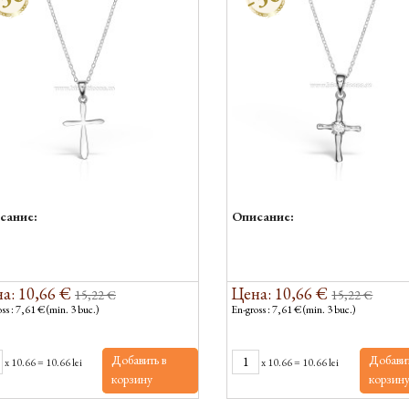
сание:
Описание:
а: 10,66 €
Цена: 10,66 €
15,22 €
15,22 €
ss : 7,61 € (min. 3 buc.)
En-gross : 7,61 € (min. 3 buc.)
Добавить в
Добавит
x
10.66
=
10.66 lei
x
10.66
=
10.66 lei
корзину
корзин