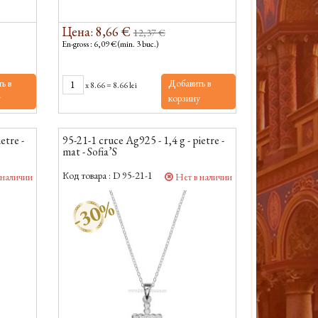
Цена: 8,66 €
12,37 €
En-gross : 6,09 € (min. 3 buc.)
ь в
Добавить в
x
8.66
=
8.66 lei
у
корзину
etre -
95-21-1 cruce Ag925 - 1,4 g - pietre -
mat - Sofia’S
Код товара :
D 95-21-1
 наличии
Нет в наличии
-30%