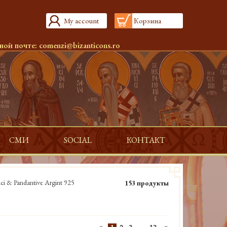
My account
Корзина
ной почте:
comenzi@bizanticons.ro
СМИ
SOCIAL
КОНТАКТ
ci & Pandantive Argint 925
153 продукты