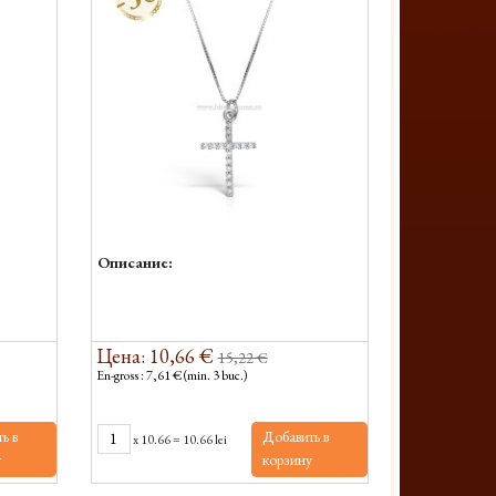
Описание:
Цена: 10,66 €
15,22 €
En-gross : 7,61 € (min. 3 buc.)
ь в
Добавить в
x
10.66
=
10.66 lei
у
корзину