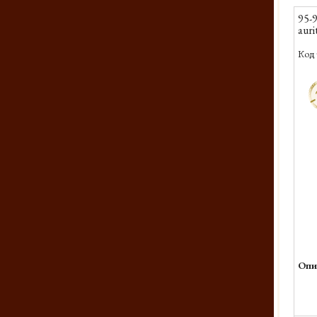
95-9
auri
Код 
-
Опи