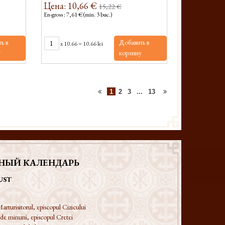
Цена: 10,66 €
15,22 €
En-gross : 7,61 € (min. 3 buc.)
ь в
Добавить в
x
10.66
=
10.66 lei
у
корзину
1
2
3
...
13
НЫЙ КАЛЕНДАРЬ
UST
arturisitorul, episcopul Cizicului
 de minuni, episcopul Cretei