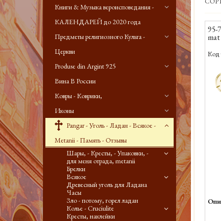
СОР
Книги & Музыка вероисповедания -
КАЛЕНДАРЕЙ до 2020 года
95-7
Предметы религиозного Культа -
mat 
Церкви
Код 
Produse din Argint 925
-
Вина В России
Ковры - Коврики,
Иконы
Pangar - Уголь - Ладан - Всякое -
Metanii - Память - Отзывы
Шары, - Кресты, - Упаковки, -
для меня отрада, metanii
Брелки
Всякое
Древесный уголь для Ладана
Часы
Зло - потому, горел ладан
Опи
Колье - Cruciulite
Кресты, наклейки