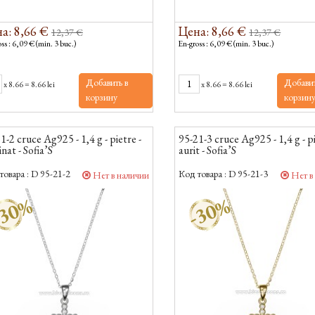
а: 8,66 €
Цена: 8,66 €
12,37 €
12,37 €
ss : 6,09 € (min. 3 buc.)
En-gross : 6,09 € (min. 3 buc.)
Добавить в
Добавит
x
8.66
=
8.66 lei
x
8.66
=
8.66 lei
корзину
корзин
1-2 cruce Ag925 - 1,4 g - pietre -
95-21-3 cruce Ag925 - 1,4 g - pi
inat - Sofia’S
aurit - Sofia’S
товара :
D 95-21-2
Код товара :
D 95-21-3
Нет в наличии
Нет в
30%
-30%