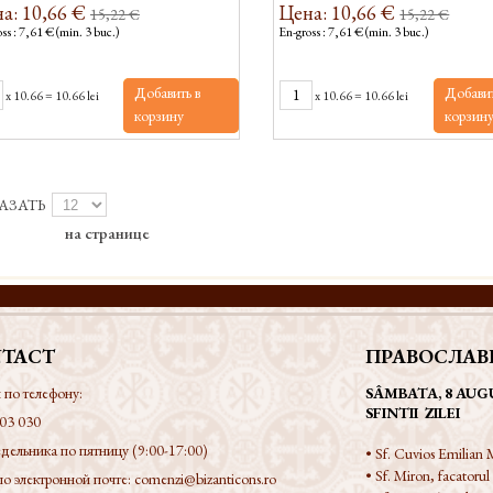
а: 10,66 €
Цена: 10,66 €
15,22 €
15,22 €
ss : 7,61 € (min. 3 buc.)
En-gross : 7,61 € (min. 3 buc.)
Добавить в
Добавит
x
10.66
=
10.66 lei
x
10.66
=
10.66 lei
корзину
корзин
АЗАТЬ
на странице
TACT
ПРАВОСЛАВ
 по телефону:
SÂMBATA, 8 AUG
SFINTII ZILEI
03 030
дельника по пятницу (9:00-17:00)
• Sf. Cuvios Emilian M
• Sf. Miron, facatorul
по электронной почте:
comenzi@bizanticons.ro