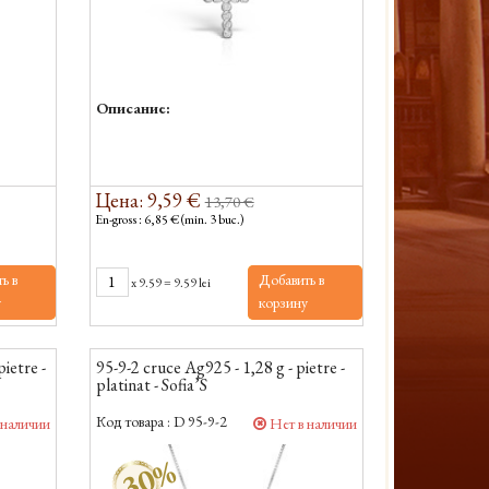
Описание:
Цена: 9,59 €
13,70 €
En-gross : 6,85 € (min. 3 buc.)
ь в
Добавить в
x
9.59
=
9.59 lei
у
корзину
ietre -
95-9-2 cruce Ag925 - 1,28 g - pietre -
platinat - Sofia’S
Код товара :
D 95-9-2
 наличии
Нет в наличии
-30%