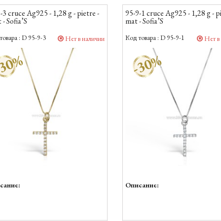
-3 cruce Ag925 - 1,28 g - pietre -
95-9-1 cruce Ag925 - 1,28 g - pi
t - Sofia’S
mat - Sofia’S
товара :
D 95-9-3
Код товара :
D 95-9-1
Нет в наличии
Нет в
30%
-30%
сание:
Описание: