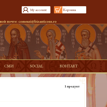
My account
Корзина
ной почте:
comenzi@bizanticons.ro
СМИ
SOCIAL
КОНТАКТ
1 продукт