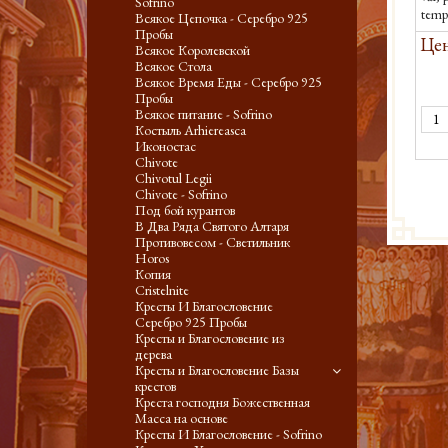
Sofrino
temp
Всякое Цепочка - Серебро 925
(εἰκο
Пробы
Цен
Всякое Королевской
Всякое Стола
Всякое Время Еды - Серебро 925
Пробы
Всякое питание - Sofrino
Костыль Arhiereasca
Иконостас
Chivote
Chivotul Legii
Chivote - Sofrino
Под бой курантов
В Два Ряда Святого Алтаря
Противовесом - Светильник
Horos
Копия
Cristelnite
Кресты И Благословение
Серебро 925 Пробы
Кресты и Благословение из
дерева
Кресты и Благословение Базы
крестов
Креста господня Божественная
Масса на основе
Кресты И Благословение - Sofrino