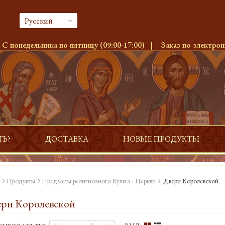
Русский
:
С понедельника по пятницу (09:00-17:00)
|
Заказ по электрон
ТЬ?
ДОСТАВКА
НОВЫЕ ПРОДУКТЫ
Продукты
Предметы религиозного Культа - Церкви
Двери Королевской
ри Королевской