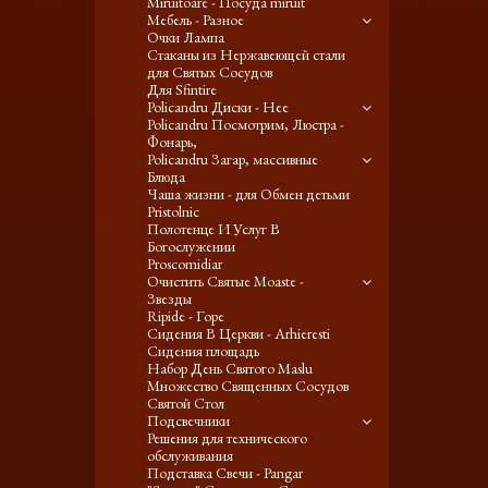
Miruitoare - Посуда miruit
Мебель - Разное
Очки Лампа
Стаканы из Нержавеющей стали
для Святых Сосудов
Для Sfintire
Policandru Диски - Нее
Policandru Посмотрим, Люстра -
Фонарь,
Policandru Загар, массивные
Блюда
Чаша жизни - для Обмен детьми
Pristolnic
Полотенце И Услуг В
Богослужении
Proscomidiar
Очистить Святые Moaste -
Звезды
Ripide - Горе
Сидения В Церкви - Arhieresti
Сидения площадь
Набор День Святого Maslu
Множество Священных Сосудов
Святой Стол
Подсвечники
Решения для технического
обслуживания
Подставка Свечи - Pangar