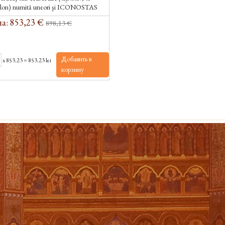
lon) numită uneori şi ICONOSTAS
νοστάσιον, τό — ikonostasion, de la...
а: 853,23 €
898,13 €
Добавить в
x
853.23
=
853.23 lei
корзину