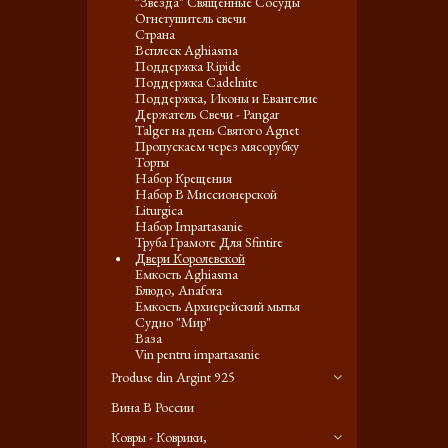
"Звезда" Священные Сосуды
Огнетушитель свечи
Страна
Всплеск Aghiasma
Поддержка Ripide
Поддержка Cadelnite
Поддержка, Иконы и Евангелие
Держатель Свечи - Pangar
Talger на день Святого Agnet
Пропускаем через мясорубку
Торты
Набор Крещения
Набор В Миссионерской
Liturgica
Набор Impartasanie
Труба Грамоте Для Sfintire
Двери Королевской
Емкость Aghiasma
Блюдо, Anafora
Емкость Архиерейский мытья
Судно "Мир"
Ваза
Vin pentru impartasanie
Produse din Argint 925
Вина В России
Ковры - Коврики,