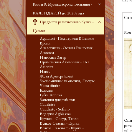
СОР
Книги & Музыка вероисповедания -
КАЛЕНДАРЕЙ до 2020 года
Cat
Предметы религиозного Культа -
Церкви
Код 
Agatatori - Поддержка В Всякое
Время
Аналогично - Основа Евангелия
Апостол
Наносить Загар
Применения Алюминия - Нее
Axionita
Навес
Жезл Архиерейский
Экономичные лампочки, Люстры
Чаша sfintire
Базилик
Губка Antimis
Запонки для рубашки
Cadelnite
Cadelnite - Sofrino
Ведерко Aghiasma
Кружка - Сосуд, Тепло
Опи
Всякое Счастья - Куртка
patr
Всякое Счастья " - Куртка -
văl,