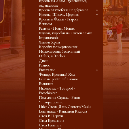
Кресты на Храм - деревянные,
окрашенные
Кресты Stavrofor и Engolpioane
Кресты, Шпиль, Церковь
Кресты и Флаги - Prapori
Венцом
Ремень - Пояс, Монах
Ящики, коробки на Святой земле
Impartasanie
Ящики Храм
Коробка пожертвования
Использовать бесплатный
Dicher, и Tricher
Диск
Разное
Евангелие
Фонарь Крестный Ход
Felinare pentru Sf Lumina
Вытяжка
Иконостас - Tetrapod -
Proschinitar
Подсветка Страна - Fanar
Ч. Impartasanie
Litier Стола День Святого Maslu
Lumanarar - Капюшон Кадила
Стол В Церкви
Стол Крещение
Стол Funerara