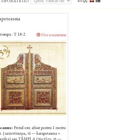
ВИД:
ТИРОВАТЬ ПО
apeteasma
товара :
T 18-2
Нет в наличии
-5%
сание:
Pretul este afisat pentru 1 metru
at. (καταπέτασμα, τό — katapetasma =
 perdea) sau TÂMPLA (τέμπλον, τό —