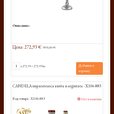
Описание:
Цена: 272,93 €
303,26 €
Добавить в
x
272.93
=
272.93 lei
корзину
CANDELA imparateasca aurita si argintata - X106-883
Код товара :
X106-883
Нет в наличии
-10%