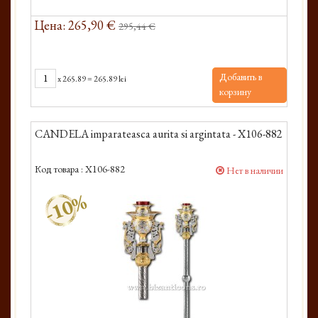
Цена: 265,90 €
295,44 €
Добавить в
x
265.89
=
265.89 lei
корзину
CANDELA imparateasca aurita si argintata - X106-882
Код товара :
X106-882
Нет в наличии
-10%