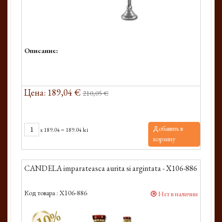
Описание:
Цена: 189,04 €
210,05 €
Добавить в
x
189.04
=
189.04 lei
корзину
CANDELA imparateasca aurita si argintata - X106-886
Код товара :
X106-886
Нет в наличии
-10%