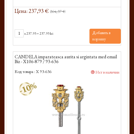
Цена: 237,93 €
264,37 €
Добавить в
x
237.93
=
237.93 lei
корзину
CANDELA imparateasca aurita si argintata med email
Biz - X106-879 / 93-636
Код товара :
X 93-636
Нет в наличии
-10%