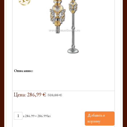
Описание:
Цена: 286,99 €
318,88 €
Добавить в
x
286.99
=
286.99 lei
корзину