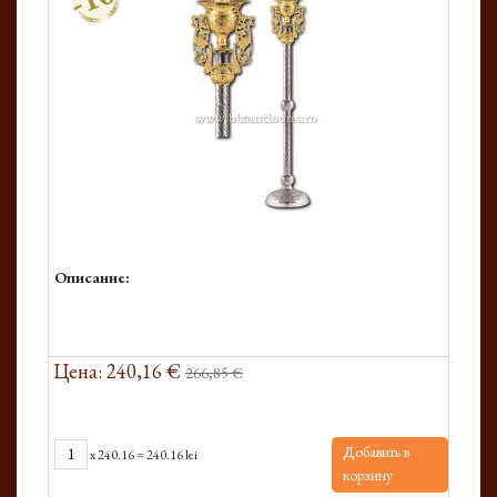
Описание:
Цена: 240,16 €
266,85 €
Добавить в
x
240.16
=
240.16 lei
корзину