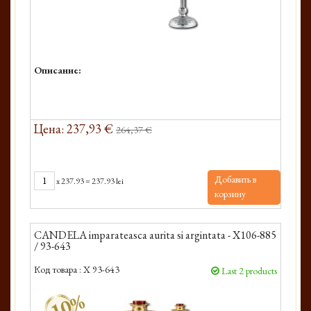
Описание:
Цена: 237,93 €
264,37 €
Добавить в
x
237.93
=
237.93 lei
корзину
CANDELA imparateasca aurita si argintata - X106-885
/ 93-643
Код товара :
X 93-643
Last 2 products
-10%