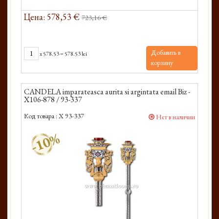
Цена: 578,53 €
723,16 €
Добавить в
x
578.53
=
578.53 lei
корзину
CANDELA imparateasca aurita si argintata email Biz -
X106-878 / 93-337
Код товара :
X 93-337
Нет в наличии
-10%