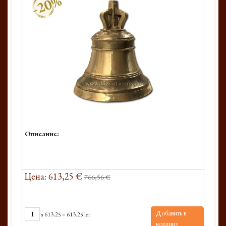
-20%
Описание:
Цена: 613,25 €
766,56 €
Добавить в
x
613.25
=
613.25 lei
корзину