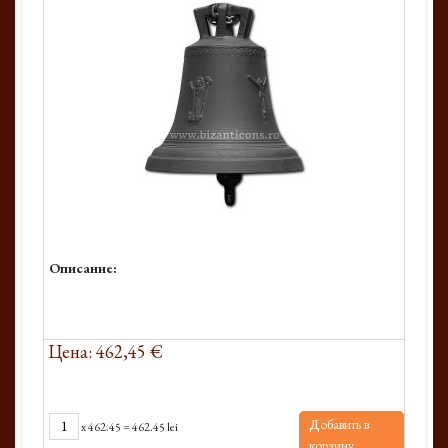
Описание:
Цена: 462,45 €
Добавить в
x
462.45
=
462.45 lei
корзину