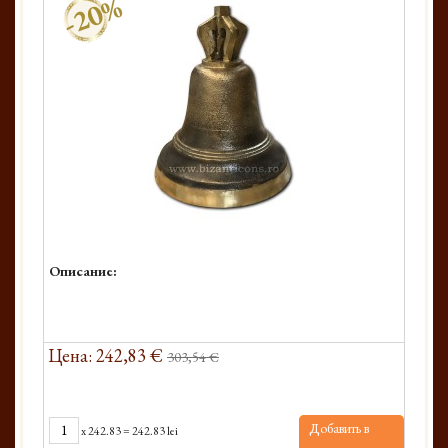
-20%
Описание:
Цена: 242,83 €
303,54 €
Добавить в
x
242.83
=
242.83 lei