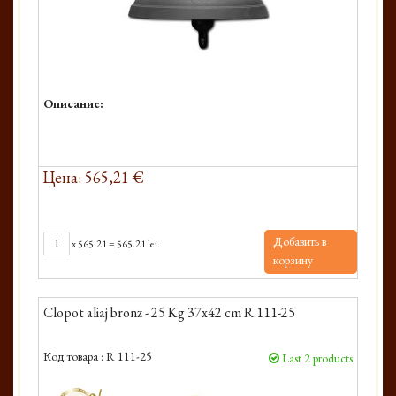
Описание:
Цена: 565,21 €
Добавить в
x
565.21
=
565.21 lei
корзину
Clopot aliaj bronz - 25 Kg 37x42 cm R 111-25
Код товара :
R 111-25
Last 2 products