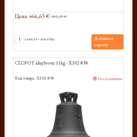
Цена: 466,63 €
583,29 €
Добавить в
x
466.63
=
466.63 lei
корзину
CLOPOT aliaj bronz 11kg - X102-838
Код товара :
X102-838
Нет в наличии