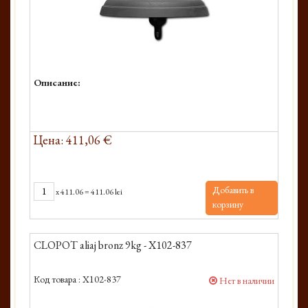
Описание:
Цена: 411,06 €
Добавить в
x
411.06
=
411.06 lei
корзину
CLOPOT aliaj bronz 9kg - X102-837
Код товара :
X102-837
Нет в наличии