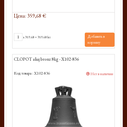
Цена: 359,68 €
Добавить в
x
359.68
=
359.68 lei
корзину
CLOPOT aliaj bronz 8kg - X102-836
Код товара :
X102-836
Нет в наличии