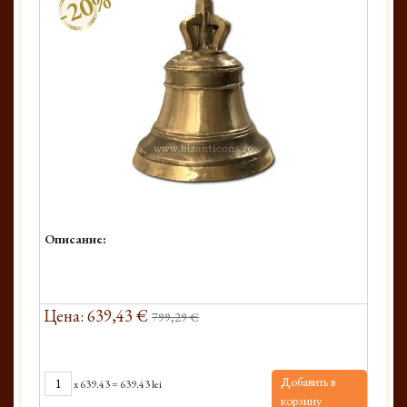
-20%
Описание:
Цена: 639,43 €
799,29 €
Добавить в
x
639.43
=
639.43 lei
корзину