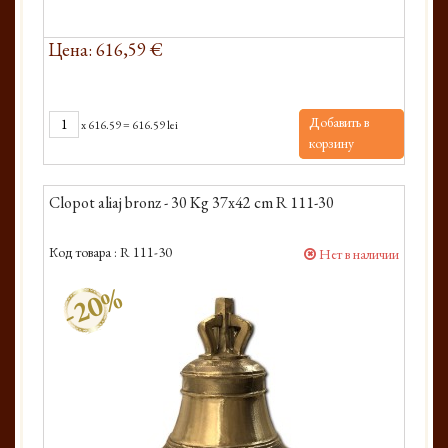
Цена: 616,59 €
Добавить в
x
616.59
=
616.59 lei
корзину
Clopot aliaj bronz - 30 Kg 37x42 cm R 111-30
Код товара :
R 111-30
Нет в наличии
-20%