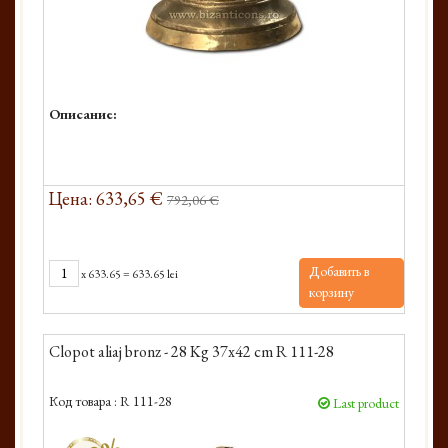
Описание:
Цена: 633,65 €
792,06 €
Добавить в
x
633.65
=
633.65 lei
корзину
Clopot aliaj bronz - 28 Kg 37x42 cm R 111-28
Код товара :
R 111-28
Last product