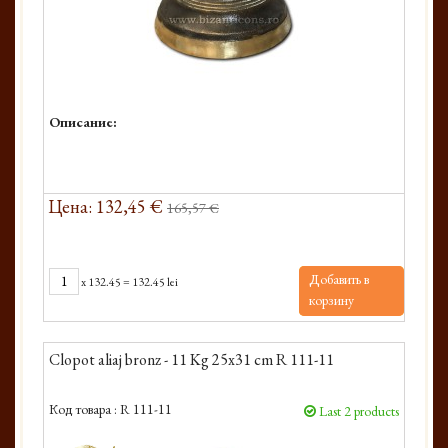
Описание:
Цена: 132,45 €
165,57 €
Добавить в
x
132.45
=
132.45 lei
корзину
Clopot aliaj bronz - 11 Kg 25x31 cm R 111-11
Код товара :
R 111-11
Last 2 products