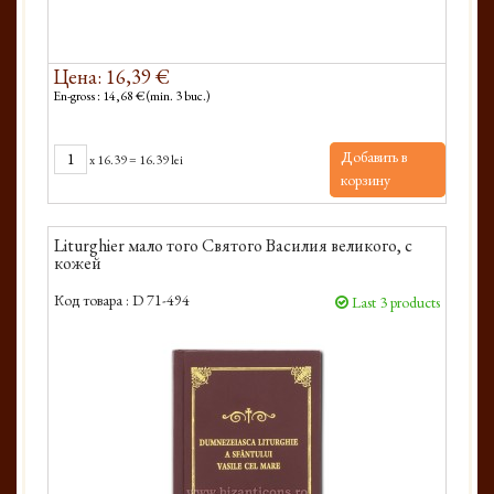
Цена: 16,39 €
En-gross : 14,68 € (min. 3 buc.)
Добавить в
x
16.39
=
16.39 lei
корзину
Liturghier мало того Святого Василия великого, с
кожей
Код товара :
D 71-494
Last 3 products