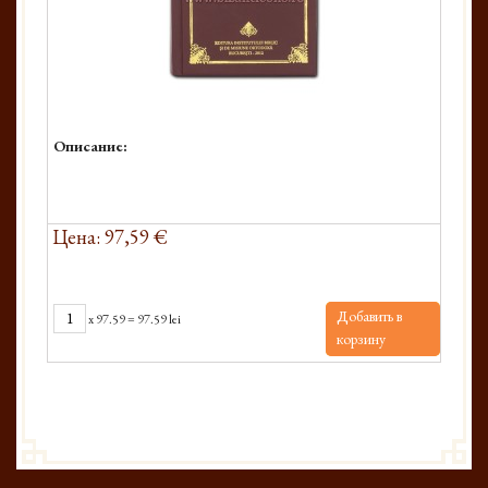
Описание:
Цена: 97,59 €
Добавить в
x
97.59
=
97.59 lei
корзину