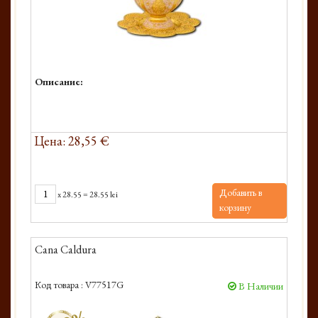
Описание:
Цена: 28,55 €
Добавить в
x
28.55
=
28.55 lei
корзину
Cana Caldura
Код товара :
V77517G
В Наличии