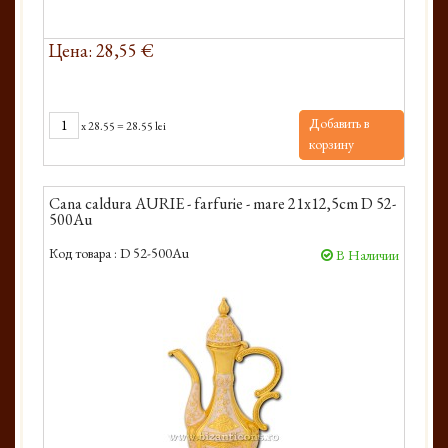
Цена: 28,55 €
Добавить в
x
28.55
=
28.55 lei
корзину
Cana caldura AURIE - farfurie - mare 21x12,5cm D 52-
500Au
Код товара :
D 52-500Au
В Наличии