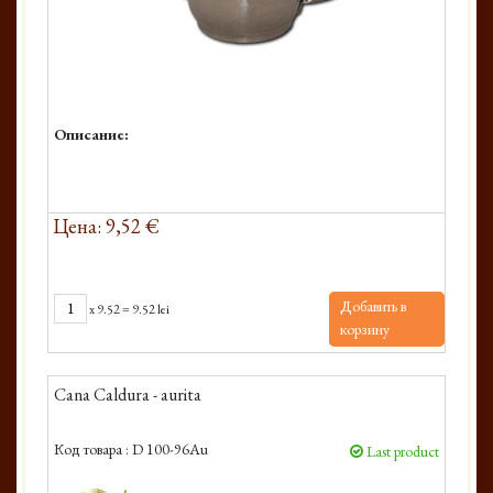
Описание:
Цена: 9,52 €
Добавить в
x
9.52
=
9.52 lei
корзину
Cana Caldura - aurita
Код товара :
D 100-96Au
Last product