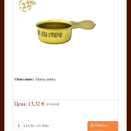
-22%
Описание:
Alama aurita.
Цена: 13,32 €
17,13 €
Добавить в
x
13.32
=
13.32 lei