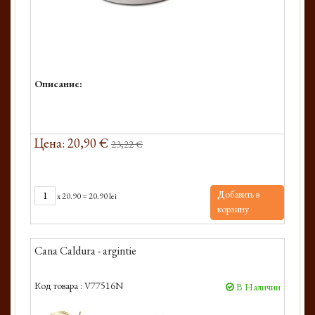
Описание:
Цена: 20,90 €
23,22 €
Добавить в
x
20.90
=
20.90 lei
корзину
Cana Caldura - argintie
Код товара :
V77516N
В Наличии