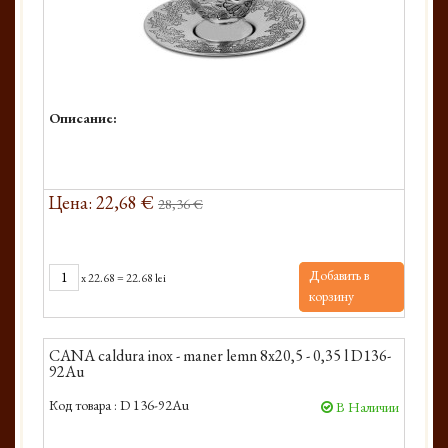
Описание:
Цена: 22,68 €
28,36 €
Добавить в
x
22.68
=
22.68 lei
корзину
CANA caldura inox - maner lemn 8x20,5 - 0,35 l D136-
92Au
Код товара :
D 136-92Au
В Наличии