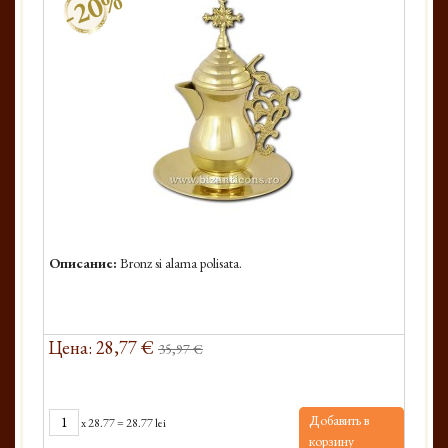
-20%
Описание:
Bronz si alama polisata.
Цена: 28,77 €
35,97 €
Добавить в
x
28.77
=
28.77 lei
корзину