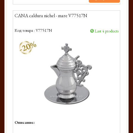
CANA caldura nichel - mare V77517N
Код товара :
V77517N
Last 4 products
-20%
Описание: