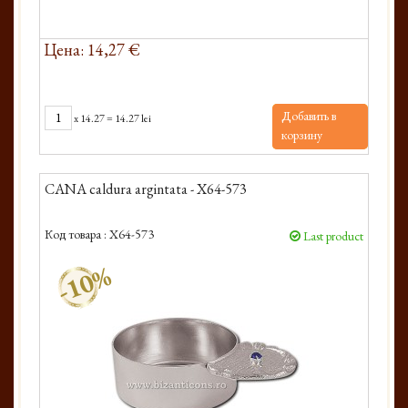
Цена: 14,27 €
Добавить в
x
14.27
=
14.27 lei
корзину
CANA caldura argintata - X64-573
Код товара :
X64-573
Last product
-10%