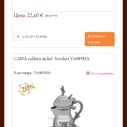
Цена: 22,60 €
28,17 €
Добавить в
x
22.60
=
22.60 lei
корзину
CANA caldura nichel - brodata V4085NA
Код товара :
V4085NA
Нет в наличии
-20%