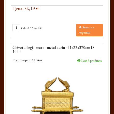
Цена: 56,19 €
Добавить в
x
56.19
=
56.19 lei
корзину
Chivotul legii - mare - metal auriu - 51x23x390cm D
104-4
Код товара :
D 104-4
Last 3 products