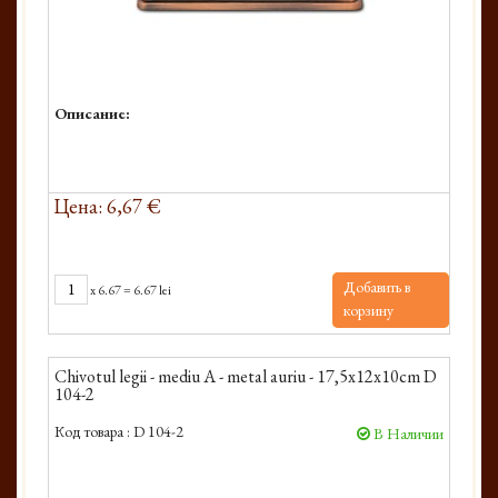
Описание:
Цена: 6,67 €
Добавить в
x
6.67
=
6.67 lei
корзину
Chivotul legii - mediu A - metal auriu - 17,5x12x10cm D
104-2
Код товара :
D 104-2
В Наличии