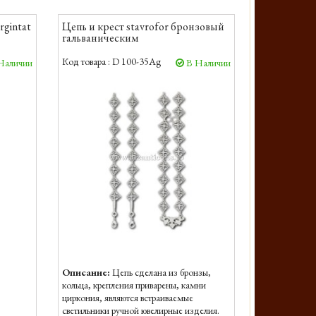
rgintat
Цепь и крест stavrofor бронзовый
гальваническим
Код товара :
D 100-35Ag
Наличии
В Наличии
Описание:
Цепь сделана из бронзы,
кольца, крепления приварены, камни
циркония, являются встраиваемые
светильники ручной ювелирные изделия.