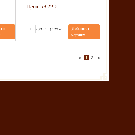
Цена: 53,29 €
ь в
Добавить в
x
53.29
=
53.29 lei
у
корзину
1
2