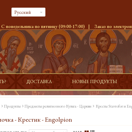
Русский
:
С понедельника по пятницу (09:00-17:00)
|
Заказ по электрон
ТЬ?
ДОСТАВКА
НОВЫЕ ПРОДУКТЫ
Продукты
Предметы религиозного Культа - Церкви
Кресты Stavrofor и En
очка - Крестик - Engolpion