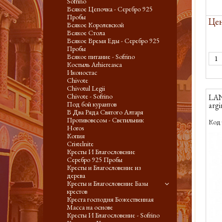
Sofrino
Всякое Цепочка - Серебро 925
Пробы
Цен
Всякое Королевской
Всякое Стола
Всякое Время Еды - Серебро 925
Пробы
Всякое питание - Sofrino
Костыль Arhiereasca
Иконостас
Chivote
Chivotul Legii
Chivote - Sofrino
LAN
Под бой курантов
argi
В Два Ряда Святого Алтаря
Противовесом - Светильник
Код 
Horos
Копия
Cristelnite
Кресты И Благословение
Серебро 925 Пробы
Кресты и Благословение из
дерева
Кресты и Благословение Базы
крестов
Креста господня Божественная
Масса на основе
Кресты И Благословение - Sofrino