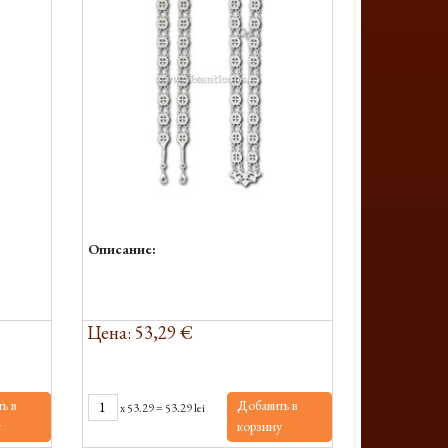
Описание:
Цена: 53,29 €
ь в
Добавить в
x
53.29
=
53.29 lei
у
корзину