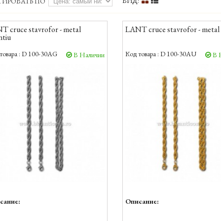
ВИД:
ТИРОВАТЬ ПО
T cruce stavrofor - metal
LANT cruce stavrofor - metal 
ntiu
товара :
D 100-30AG
Код товара :
D 100-30AU
В Наличии
В 
сание:
Описание: