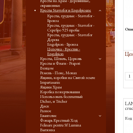
Кресты на Храм - деревянные,
окрашенные
Кресты Stavrofor и Engolpioane
Кресты, грудные - Stavrofor -
Бронза
Кресты, грудные - Stavrofor -
Опи
Серебро 925 пробы
Кресты, грудные - Stavrofor
Дерева
Engolpion - Бронза
Цепочка - Крестик -
Цен
Engolpion
Кресты, Шпиль, Церковь
Кресты и Флаги - Prapori
Венцом
Ремень - Пояс, Монах
Ящики, коробки на Святой земле
Impartasanie
Ящики Храм
Коробка пожертвования
Использовать бесплатный
Dicher, и Tricher
LANT
Диск
cruc
Разное
Евангелие
Код 
Фонарь Крестный Ход
Felinare pentru Sf Lumina
Вытяжка