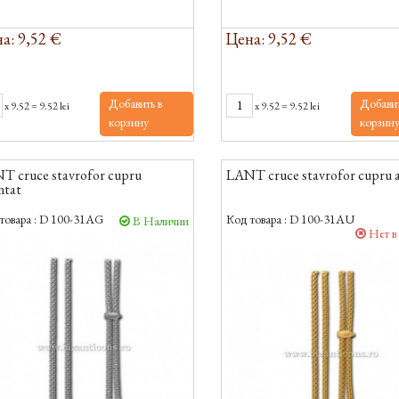
а: 9,52 €
Цена: 9,52 €
Добавить в
Добавит
x
9.52
=
9.52 lei
x
9.52
=
9.52 lei
корзину
корзин
T cruce stavrofor cupru
LANT cruce stavrofor cupru a
ntat
товара :
D 100-31AG
Код товара :
D 100-31AU
В Наличии
Нет в