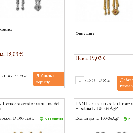
сание:
Описание:
а: 19,03 €
Цена: 19,03 €
Добавить в
x
19.03
=
19.03 lei
Добавит
x
19.03
=
19.03 lei
корзину
корзин
 cruce stavrofor aurit - model
LANT cruce stavrofor bronz a
i
+ patina D 100-34AgP
товара :
D 100-32AU
Код товара :
D 100-34AgP
В Наличии
В 