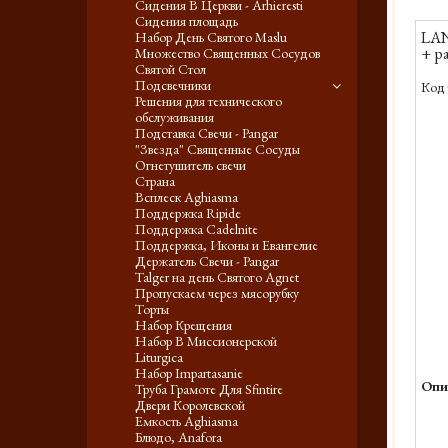
Сидения В Церкви - Arhieresti
Сидения площадь
LAN
Набор День Святого Maslu
+ p
Множество Священных Сосудов
Святой Стол
Подсвечники
Код 
Решения для технического
обслуживания
Подставка Свечи - Pangar
"Звезда" Священные Сосуды
Огнетушитель свечи
Страна
Всплеск Aghiasma
Поддержка Ripide
Поддержка Cadelnite
Поддержка, Иконы и Евангелие
Держатель Свечи - Pangar
Talger на день Святого Agnet
Пропускаем через мясорубку
Торты
Набор Крещения
Набор В Миссионерской
Liturgica
Набор Impartasanie
Опи
Труба Грамоте Для Sfintire
Двери Королевской
Емкость Aghiasma
Блюдо, Anafora