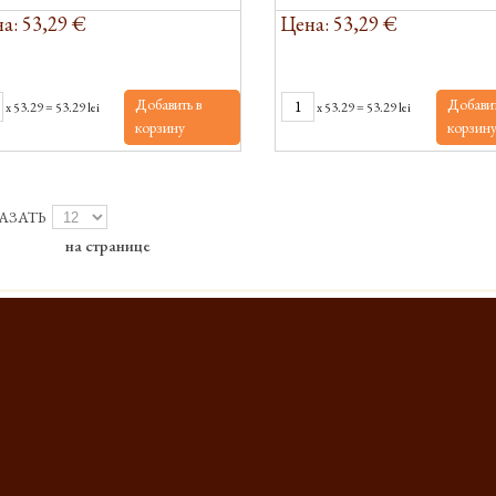
а: 53,29 €
Цена: 53,29 €
Добавить в
Добавит
x
53.29
=
53.29 lei
x
53.29
=
53.29 lei
корзину
корзин
АЗАТЬ
на странице