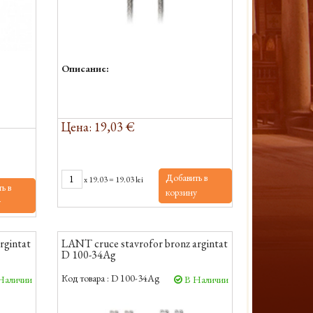
Описание:
Цена: 19,03 €
Добавить в
x
19.03
=
19.03 lei
ь в
корзину
у
rgintat
LANT cruce stavrofor bronz argintat
D 100-34Ag
Код товара :
D 100-34Ag
Наличии
В Наличии