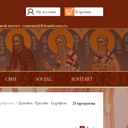
My account
Корзина
ной почте:
comenzi@bizanticons.ro
СМИ
SOCIAL
КОНТАКТ
golpioane
Цепочка - Крестик - Engolpion
23 продукты