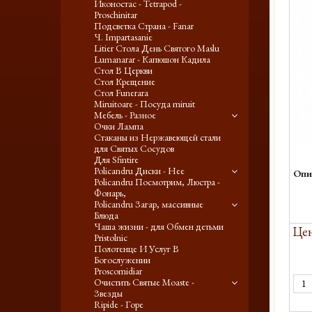
Иконостас - Tetrapod -
Proschinitar
Подсветка Страна - Fanar
Ч. Impartasanie
Litier Стола День Святого Maslu
Lumanarar - Капюшон Кадила
Стол В Церкви
Стол Крещение
Стол Funerara
Miruitoare - Посуда miruit
Мебель - Разное
Очки Лампа
Стаканы из Нержавеющей стали
для Святых Сосудов
Для Sfintire
Policandru Диски - Нее
Опи
Policandru Посмотрим, Люстра -
Фонарь,
Policandru Загар, массивные
Блюда
Чаша жизни - для Обмен детьми
Цен
Pristolnic
Полотенце И Услуг В
Богослужении
Proscomidiar
Очистить Святые Moaste -
Звезды
Ripide - Горе