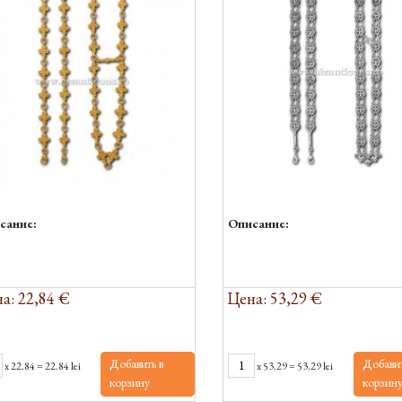
сание:
Описание:
а: 22,84 €
Цена: 53,29 €
Добавить в
Добавит
x
22.84
=
22.84 lei
x
53.29
=
53.29 lei
корзину
корзин