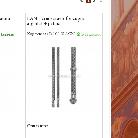
1
2
auriu
LANT cruce stavrofor cupru
argintat + patina
Код товара :
D 100-31AGN
Наличии
В Наличии
Описание: