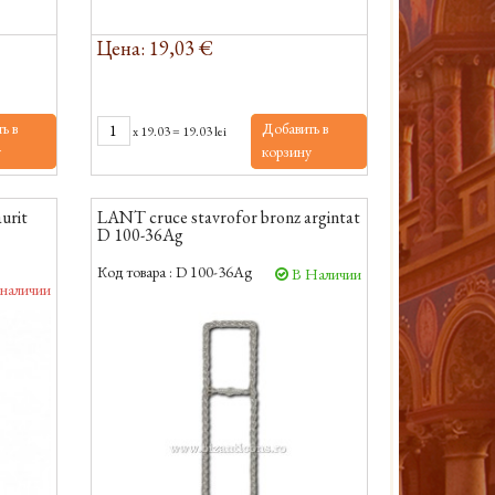
Цена: 19,03 €
ь в
Добавить в
x
19.03
=
19.03 lei
у
корзину
urit
LANT cruce stavrofor bronz argintat
D 100-36Ag
Код товара :
D 100-36Ag
В Наличии
 наличии