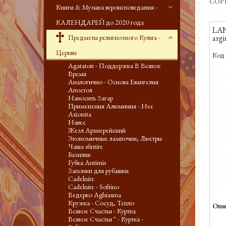
СОР
Книги & Музыка вероисповедания -
КАЛЕНДАРЕЙ до 2020 года
LAN
Предметы религиозного Культа -
argi
Церкви
Код 
Agatatori - Поддержка В Всякое
Время
Аналогично - Основа Евангелия
Апостол
Наносить Загар
Применения Алюминия - Нее
Axionita
Навес
Жезл Архиерейский
Экономичные лампочки, Люстры
Чаша sfintire
Базилик
Губка Antimis
Запонки для рубашки
Cadelnite
Cadelnite - Sofrino
Ведерко Aghiasma
Кружка - Сосуд, Тепло
Опи
Всякое Счастья - Куртка
Всякое Счастья " - Куртка -