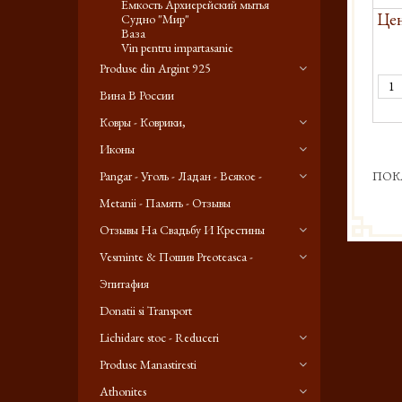
Емкость Архиерейский мытья
Цен
Судно "Мир"
Ваза
Vin pentru impartasanie
Produse din Argint 925
Вина В России
Ковры - Коврики,
Иконы
Pangar - Уголь - Ладан - Всякое -
ПОК
Metanii - Память - Отзывы
Отзывы На Свадьбу И Крестины
Vesminte & Пошив Preoteasca -
Эпитафия
Donatii si Transport
Lichidare stoc - Reduceri
Produse Manastiresti
Athonites