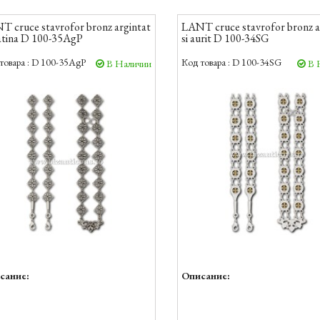
T cruce stavrofor bronz argintat
LANT cruce stavrofor bronz a
atina D 100-35AgP
si aurit D 100-34SG
товара :
D 100-35AgP
Код товара :
D 100-34SG
В Наличии
В 
сание:
Описание: