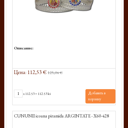
Описание:
Цена: 112,53 €
125,04 €
Добавить в
x
112.53
=
112.53 lei
корзину
CUNUNII icoana piramida ARGINTATE - X60-428