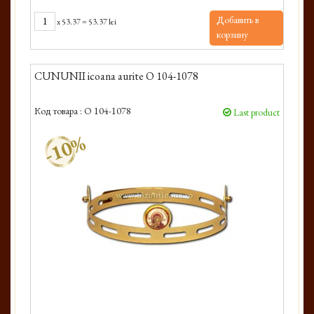
Добавить в
x
53.37
=
53.37 lei
корзину
CUNUNII icoana aurite O 104-1078
Код товара :
O 104-1078
Last product
-10%