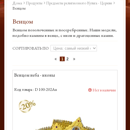
Дома
Продукты
Предметы религиозного Культа - Церкви
Венцом
Венцом
Венцом позолоченные и посеребренные. Наши модели,
подобно камням в венце, с икон и драгоценные камни.
СОРТИРОВАТЬ ПО
1
2
Венцом неба - иконы
Код товара :
D 100-202Au
Нет в наличии
-20%