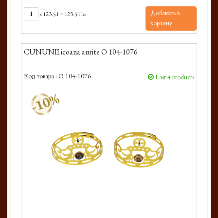
Добавить в
x
123.51
=
123.51 lei
корзину
CUNUNII icoana aurite O 104-1076
Код товара :
O 104-1076
Last 4 products
-10%