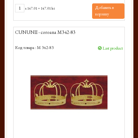
Добавить в
x
147.01
=
147.01 lei
корзину
CUNUNII - coroana M342-83
Код товара :
M 342-83
Last product