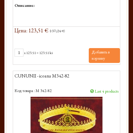
Описание:
Цена: 123,51 €
137,24 €
Добавить в
x
123.51
=
123.51 lei
корзину
CUNUNII - icoana M342-82
Код товара :
M 342-82
Last 4 products