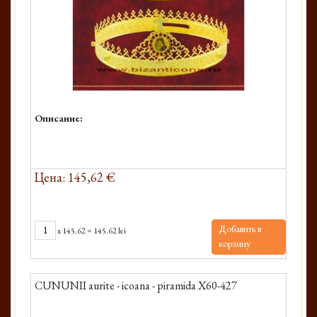
Описание:
Цена: 145,62 €
Добавить в
x
145.62
=
145.62 lei
корзину
CUNUNII aurite - icoana - piramida X60-427