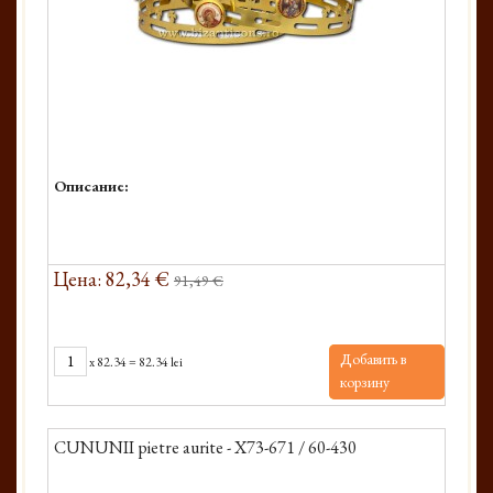
Описание:
Цена: 82,34 €
91,49 €
Добавить в
x
82.34
=
82.34 lei
корзину
CUNUNII pietre aurite - X73-671 / 60-430