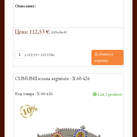
Описание:
Цена: 112,53 €
125,04 €
Добавить в
x
112.53
=
112.53 lei
корзину
CUNUNII icoana argintate - X 60-426
Код товара :
X 60-426
Last 2 products
-10%