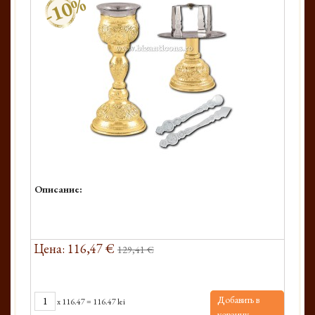
-10%
Описание:
Цена: 116,47 €
129,41 €
Добавить в
x
116.47
=
116.47 lei
корзину