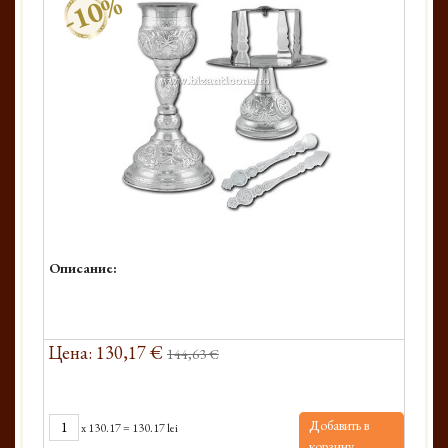
-10%
Описание:
Цена: 130,17 €
144,63 €
Добавить в
x
130.17
=
130.17 lei
корзину