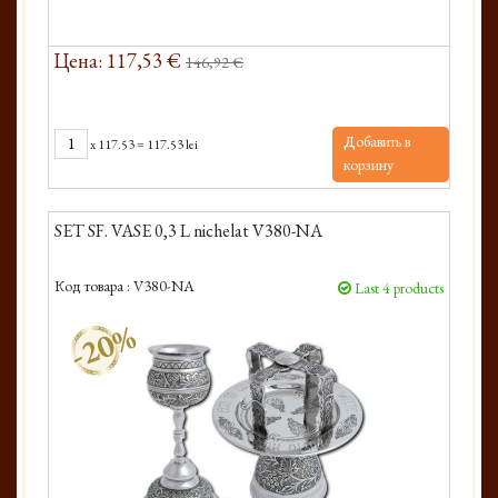
Цена: 117,53 €
146,92 €
Добавить в
x
117.53
=
117.53 lei
корзину
SET SF. VASE 0,3 L nichelat V380-NA
Код товара :
V380-NA
Last 4 products
-20%