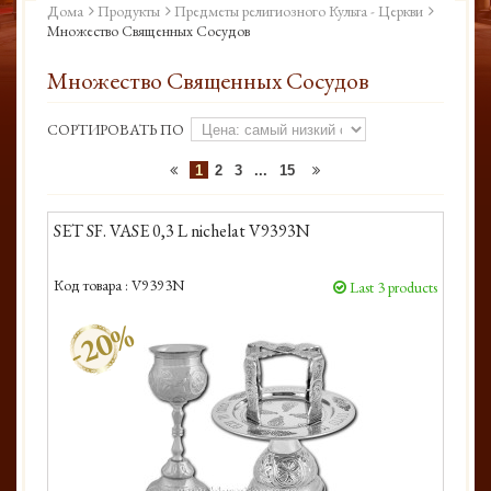
Дома
Продукты
Предметы религиозного Культа - Церкви
Множество Священных Сосудов
Множество Священных Сосудов
СОРТИРОВАТЬ ПО
1
2
3
...
15
SET SF. VASE 0,3 L nichelat V9393N
Код товара :
V9393N
Last 3 products
-20%