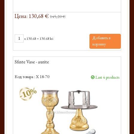
Цена: 130,68 €
145,20 €
Добавить в
x
130.68
=
130.68 lei
корзину
Sfinte Vase - aurite
Код товара :
X 18-70
Last 4 products
-10%