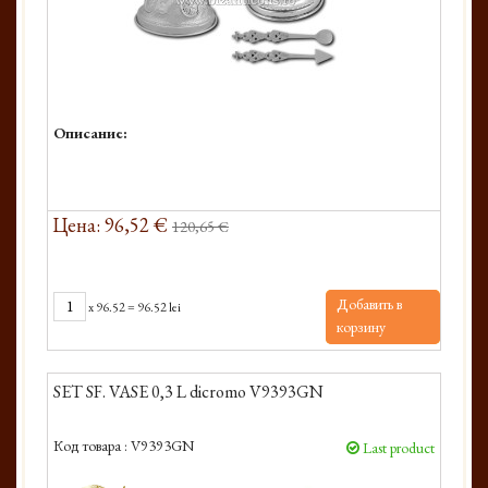
Описание:
Цена: 96,52 €
120,65 €
Добавить в
x
96.52
=
96.52 lei
корзину
SET SF. VASE 0,3 L dicromo V9393GN
Код товара :
V9393GN
Last product