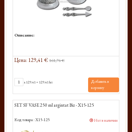
Описание:
Цена: 129,41 €
161,76 €
Добавить в
x
129.41
=
129.41 lei
корзину
SET SF VASE 250 ml argintat Biz - X15-125
Код товара :
X15-125
Нет в наличии