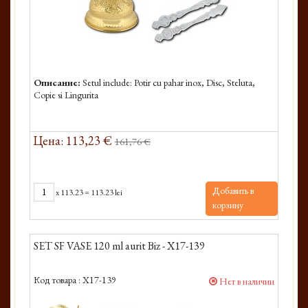
Описание:
Setul include: Potir cu pahar inox, Disc, Steluta,
Copie si Lingurita
Цена: 113,23 €
161,76 €
Добавить в
x
113.23
=
113.23 lei
корзину
SET SF VASE 120 ml aurit Biz - X17-139
Код товара :
X17-139
Нет в наличии