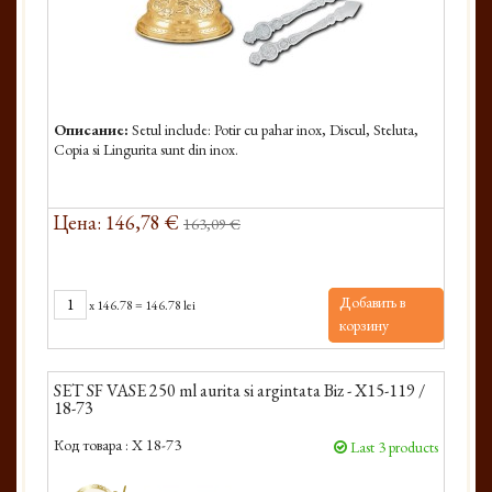
Описание:
Setul include: Potir cu pahar inox, Discul, Steluta,
Copia si Lingurita sunt din inox.
Цена: 146,78 €
163,09 €
Добавить в
x
146.78
=
146.78 lei
корзину
SET SF VASE 250 ml aurita si argintata Biz - X15-119 /
18-73
Код товара :
X 18-73
Last 3 products