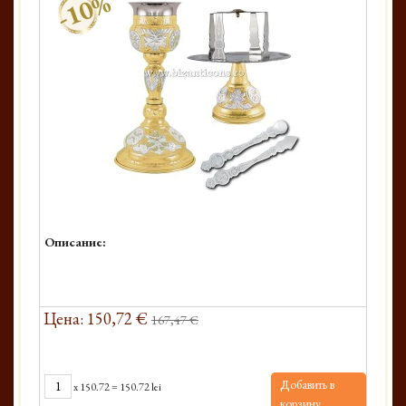
-10%
Описание:
Цена: 150,72 €
167,47 €
Добавить в
x
150.72
=
150.72 lei
корзину