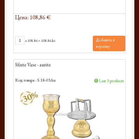
Цена: 108,86 €
Добавить в
x
108.86
=
108.86 lei
корзину
Sfinte Vase - aurite
Код товара :
S 18-03Au
Last 3 products
-30%