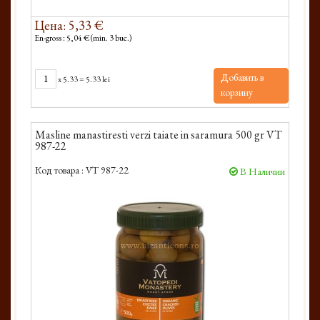
Цена: 5,33 €
En-gross : 5,04 € (min. 3 buc.)
Добавить в
x
5.33
=
5.33 lei
корзину
Masline manastiresti verzi taiate in saramura 500 gr VT
987-22
Код товара :
VT 987-22
В Наличии