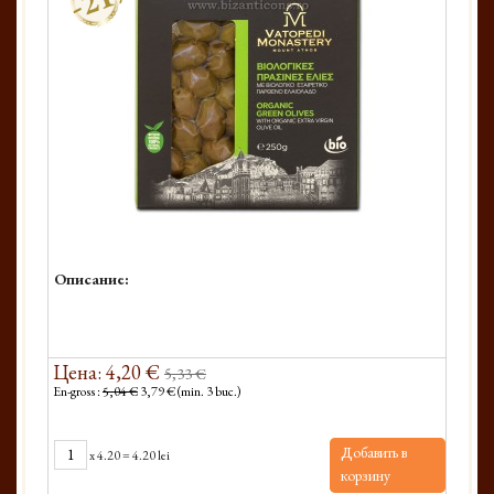
Описание:
Цена: 4,20 €
5,33 €
En-gross :
5,04 €
3,79 € (min. 3 buc.)
Добавить в
x
4.20
=
4.20 lei
корзину