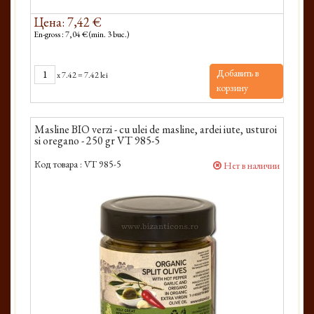
Цена: 7,42 €
En-gross : 7,04 € (min. 3 buc.)
Добавить в
x
7.42
=
7.42 lei
корзину
Masline BIO verzi - cu ulei de masline, ardei iute, usturoi
si oregano - 250 gr VT 985-5
Код товара :
VT 985-5
Нет в наличии