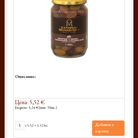
Описание:
Цена: 5,52 €
En-gross : 5,14 € (min. 3 buc.)
Добавить в
x
5.52
=
5.52 lei
корзину