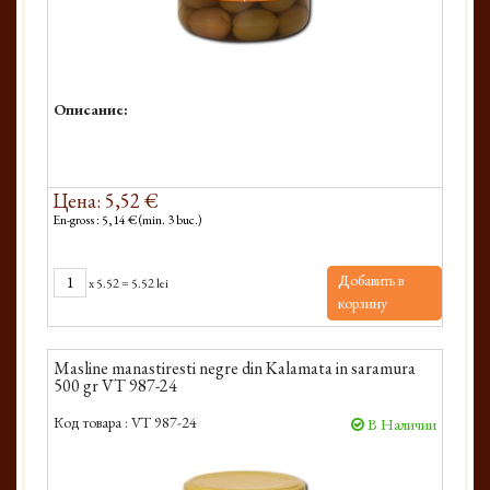
Описание:
Цена: 5,52 €
En-gross : 5,14 € (min. 3 buc.)
Добавить в
x
5.52
=
5.52 lei
корзину
Masline manastiresti negre din Kalamata in saramura
500 gr VT 987-24
Код товара :
VT 987-24
В Наличии