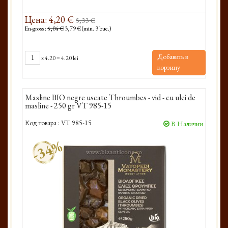
Цена: 4,20 €
5,33 €
En-gross :
5,04 €
3,79 € (min. 3 buc.)
Добавить в
x
4.20
=
4.20 lei
корзину
Masline BIO negre uscate Throumbes - vid - cu ulei de
masline - 250 gr VT 985-15
Код товара :
VT 985-15
В Наличии
-34%