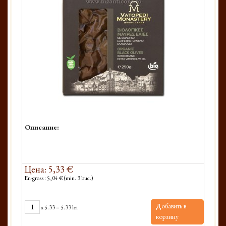
Описание:
Цена: 5,33 €
En-gross : 5,04 € (min. 3 buc.)
Добавить в
x
5.33
=
5.33 lei
корзину