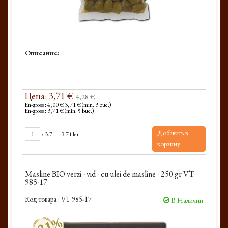
Описание:
Цена: 3,71 €
4,28 €
En-gross :
4,00 €
3,71 € (min. 3 buc.)
En-gross : 3,71 € (min. 5 buc.)
Добавить в
x
3.71
=
3.71 lei
корзину
Masline BIO verzi - vid - cu ulei de masline - 250 gr VT
985-17
Код товара :
VT 985-17
В Наличии
-21%