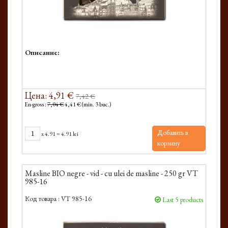
Описание:
Цена: 4,91 €
7,42 €
En-gross :
7,04 €
4,41 € (min. 3 buc.)
Добавить в
x
4.91
=
4.91 lei
корзину
Masline BIO negre - vid - cu ulei de masline - 250 gr VT
985-16
Код товара :
VT 985-16
Last 5 products