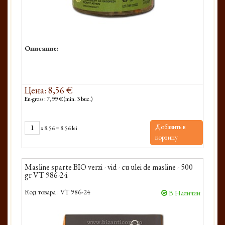
Описание:
Цена: 8,56 €
En-gross : 7,99 € (min. 3 buc.)
Добавить в
x
8.56
=
8.56 lei
корзину
Masline sparte BIO verzi - vid - cu ulei de masline - 500
gr VT 986-24
Код товара :
VT 986-24
В Наличии