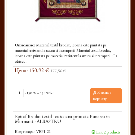
Описание:
Material textil brodat, icoana este printata pe
material rezistent la uzura si intemperii. Material textil brodat,
icoana este printata pe material rezistent la uzura si intemperii. Ca
obiect...
Цена: 150,92 €
177,56 €
Добавить в
x
150.92
=
150.92 lei
корзину
Epitaf Brodat textil - cu icoana printata Punerea in
Mormant - ALBASTRU
Код товара :
VEP1-21
Last 2 products