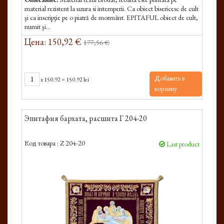
material rezistent la uzura si intemperii. Ca obiect bisericesc de cult
şi ca inscripţie pe o piatră de mormânt. EPITAFUL obiect de cult,
numit şi...
Цена: 150,92 €
177,56 €
Добавить в
x
150.92
=
150.92 lei
корзину
Эпитафия бархата, расшита Г 204-20
Код товара :
Z 204-20
Last product