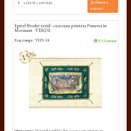
Добавить в
x
150.92
=
150.92 lei
корзину
Epitaf Brodat textil - cu icoana printata Punerea in
Mormant - VERDE
Код товара :
VEP1-18
В Наличии
-15%
Описание:
Material textil brodat, icoana este printata pe