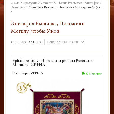
Дома
Продукты
Vesminte & Пошив Preoteasca - Эпитафия
Эпитафии
Эпитафия Вышивка, Положив в Могилу, чтобы Уже
в
Эпитафия Вышивка, Положив в
Могилу, чтобы Уже в
СОРТИРОВАТЬ ПО
Epitaf Brodat textil - cu icoana printata Punerea in
Mormant - GRENA
Код товара :
VEP1-15
В Наличии
-15%