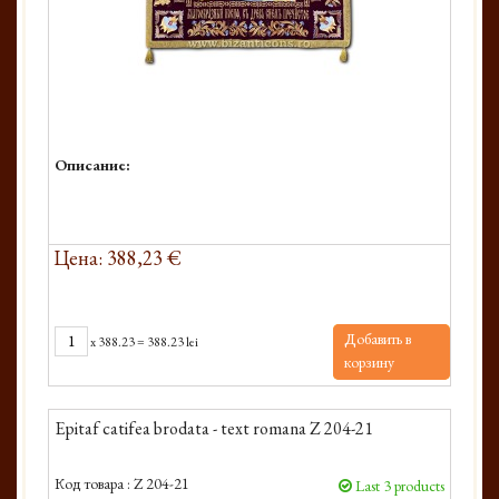
Описание:
Цена: 388,23 €
Добавить в
x
388.23
=
388.23 lei
корзину
Epitaf catifea brodata - text romana Z 204-21
Код товара :
Z 204-21
Last 3 products