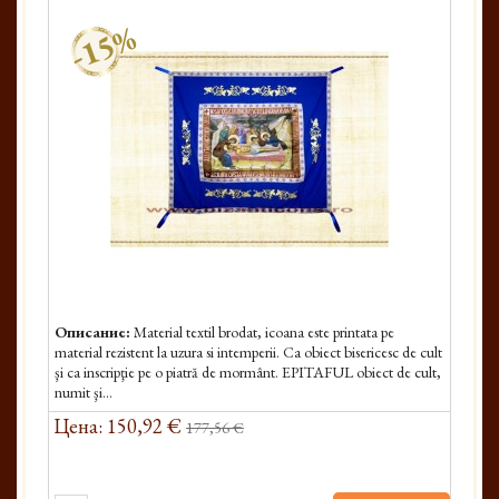
-15%
Описание:
Material textil brodat, icoana este printata pe
material rezistent la uzura si intemperii. Ca obiect bisericesc de cult
şi ca inscripţie pe o piatră de mormânt. EPITAFUL obiect de cult,
numit şi...
Цена: 150,92 €
177,56 €