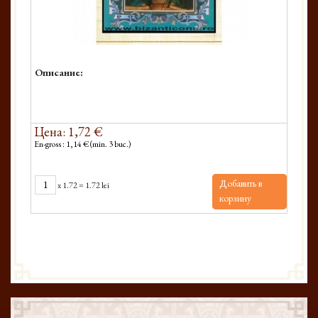
Описание:
Цена: 1,72 €
En-gross : 1,14 € (min. 3 buc.)
Добавить в
x
1.72
=
1.72 lei
корзину