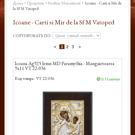
Дома
Продукты
Produse Manastiresti
Icoane - Carti si Mir de
la Sf M Vatoped
Icoane - Carti si Mir de la Sf M Vatoped
СОРТИРОВАТЬ ПО
1
2
3
Icoana Ag925 lemn MD Paramythia - Mangaietoarea
9x11 VT 22-036
Код товара :
VT 22-036
В Наличии