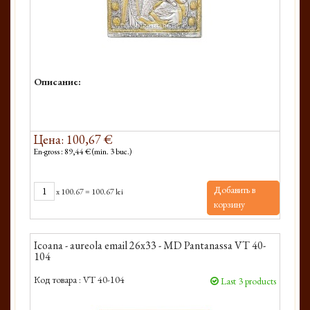
Описание:
Цена: 100,67 €
En-gross : 89,44 € (min. 3 buc.)
Добавить в
x
100.67
=
100.67 lei
корзину
Icoana - aureola email 26x33 - MD Pantanassa VT 40-
104
Код товара :
VT 40-104
Last 3 products