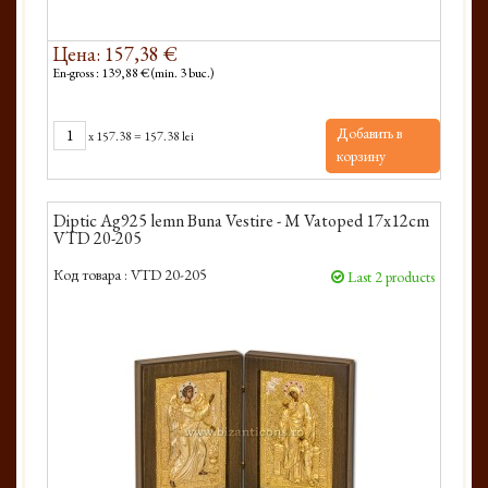
Цена: 157,38 €
En-gross : 139,88 € (min. 3 buc.)
Добавить в
x
157.38
=
157.38 lei
корзину
Diptic Ag925 lemn Buna Vestire - M Vatoped 17x12cm
VTD 20-205
Код товара :
VTD 20-205
Last 2 products