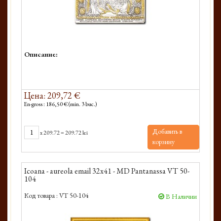
Описание:
Цена: 209,72 €
En-gross : 186,50 € (min. 3 buc.)
Добавить в
x
209.72
=
209.72 lei
корзину
Icoana - aureola email 32x41 - MD Pantanassa VT 50-
104
Код товара :
VT 50-104
В Наличии