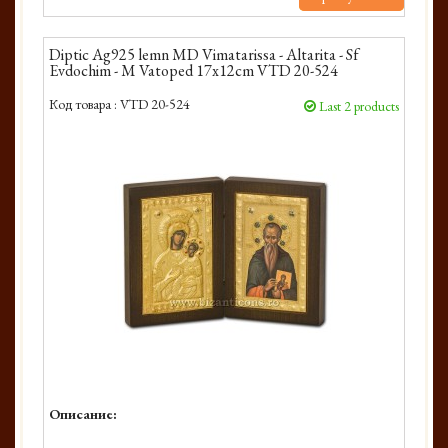
Diptic Ag925 lemn MD Vimatarissa - Altarita - Sf
Evdochim - M Vatoped 17x12cm VTD 20-524
Код товара :
VTD 20-524
Last 2 products
Описание: