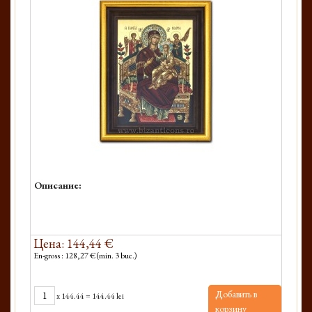
Описание:
Цена: 144,44 €
En-gross : 128,27 € (min. 3 buc.)
Добавить в
x
144.44
=
144.44 lei
корзину