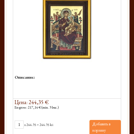
Описание:
Цена: 244,35 €
En-gross : 217,14 € (min. 3 buc.)
Добавить в
x
244.35
=
244.35 lei
корзину