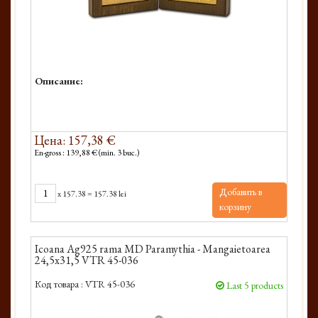
Описание:
Цена: 157,38 €
En-gross : 139,88 € (min. 3 buc.)
Добавить в
x
157.38
=
157.38 lei
корзину
Icoana Ag925 rama MD Paramythia - Mangaietoarea
24,5x31,5 VTR 45-036
Код товара :
VTR 45-036
Last 5 products