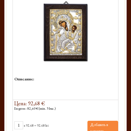
Описание:
Цена: 92,68 €
En-gross : 82,40 € (min. 3 buc.)
Добавить в
x
92.68
=
92.68 lei
корзину