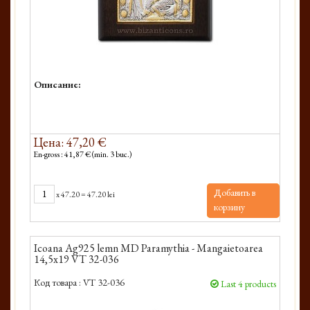
Описание:
Цена: 47,20 €
En-gross : 41,87 € (min. 3 buc.)
Добавить в
x
47.20
=
47.20 lei
корзину
Icoana Ag925 lemn MD Paramythia - Mangaietoarea
14,5x19 VT 32-036
Код товара :
VT 32-036
Last 4 products