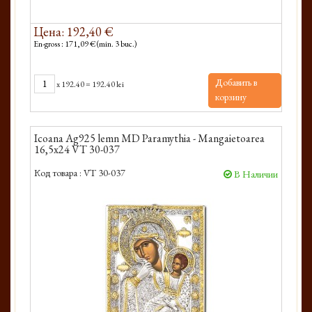
Цена: 192,40 €
En-gross : 171,09 € (min. 3 buc.)
Добавить в
x
192.40
=
192.40 lei
корзину
Icoana Ag925 lemn MD Paramythia - Mangaietoarea
16,5x24 VT 30-037
Код товара :
VT 30-037
В Наличии