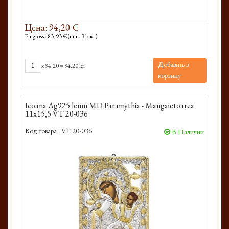
Цена: 94,20 €
En-gross : 83,93 € (min. 3 buc.)
Добавить в
x
94.20
=
94.20 lei
корзину
Icoana Ag925 lemn MD Paramythia - Mangaietoarea
11x15,5 VT 20-036
Код товара :
VT 20-036
В Наличии