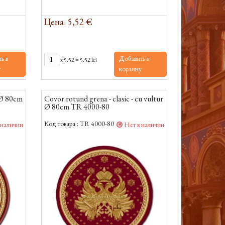
Цена: 5,52 €
ь в
Добавить в
x
5.52
=
5.52 lei
у
корзину
 Ø 80cm
Covor rotund grena - clasic - cu vultur
Ø 80cm TR 4000-80
Код товара :
TR 4000-80
 наличии
Нет в наличии