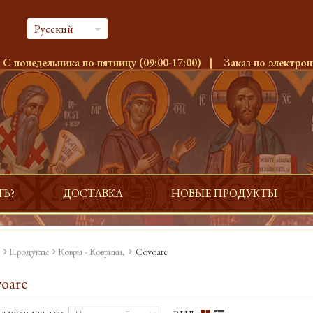
Русский
:
С понедельника по пятницу (09:00-17:00)
|
Заказ по электрон
ТЬ?
ДОСТАВКА
НОВЫЕ ПРОДУКТЫ
Продукты
Ковры - Коврики,
Covoare
oare