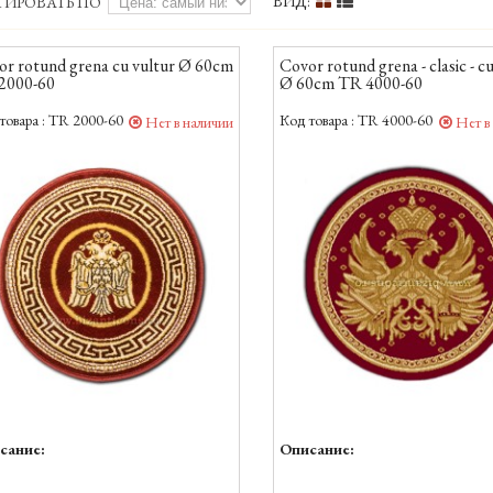
ВИД:
ТИРОВАТЬ ПО
or rotund grena cu vultur Ø 60cm
Covor rotund grena - clasic - c
2000-60
Ø 60cm TR 4000-60
товара :
TR 2000-60
Код товара :
TR 4000-60
Нет в наличии
Нет в
сание:
Описание: