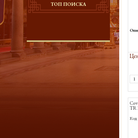
ТОП ПОИСКА
Опи
Цен
Cov
TR 
Код 