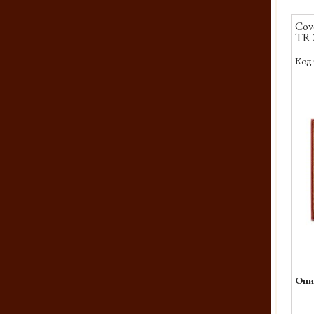
Cov
TR 
Код 
Опи