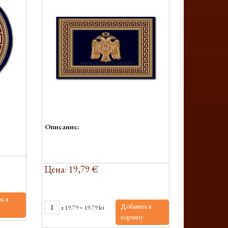
Описание:
Цена: 19,79 €
ь в
Добавить в
x
19.79
=
19.79 lei
у
корзину