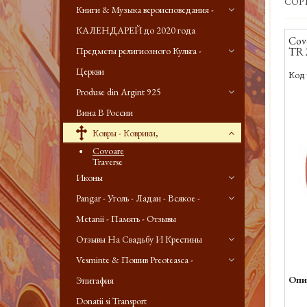
СОР
Книги & Музыка вероисповедания -
КАЛЕНДАРЕЙ до 2020 года
Cov
Предметы религиозного Культа -
TR 
Церкви
Код 
Produse din Argint 925
Вина В России
Ковры - Коврики,
Covoare
Traverse
Иконы
Pangar - Уголь - Ладан - Всякое -
Metanii - Память - Отзывы
Отзывы На Свадьбу И Крестины
Vesminte & Пошив Preoteasca -
Опи
Эпитафия
Donatii si Transport