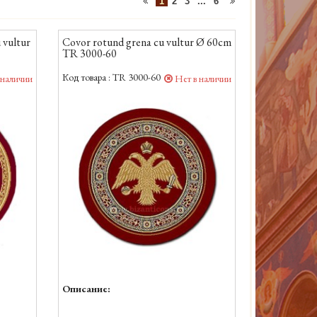
1
2
3
...
6
u vultur
Covor rotund grena cu vultur Ø 60cm
TR 3000-60
Код товара :
TR 3000-60
 наличии
Нет в наличии
Описание: