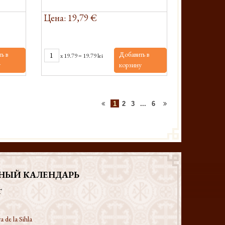
Цена: 19,79 €
ь в
Добавить в
x
19.79
=
19.79 lei
у
корзину
1
2
3
...
6
НЫЙ КАЛЕНДАРЬ
T
a de la Sihla