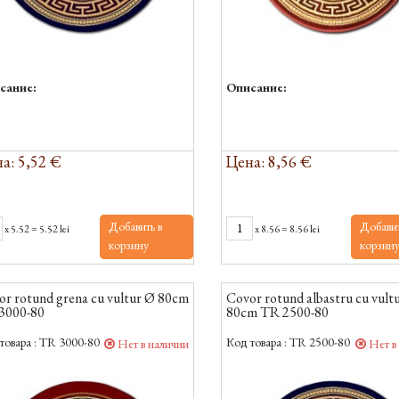
сание:
Описание:
а: 5,52 €
Цена: 8,56 €
Добавить в
Добавит
x
5.52
=
5.52 lei
x
8.56
=
8.56 lei
корзину
корзин
or rotund grena cu vultur Ø 80cm
Covor rotund albastru cu vult
3000-80
80cm TR 2500-80
товара :
TR 3000-80
Код товара :
TR 2500-80
Нет в наличии
Нет в