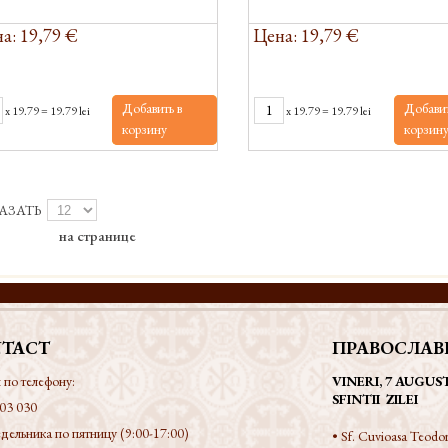
а: 19,79 €
Цена: 19,79 €
Добавить в
Добавит
x
19.79
=
19.79 lei
x
19.79
=
19.79 lei
корзину
корзин
АЗАТЬ
на странице
TACT
ПРАВОСЛАВ
 по телефону:
VINERI, 7 AUGUS
SFINTII ZILEI
03 030
дельника по пятницу (9:00-17:00)
• Sf. Cuvioasa Teodor