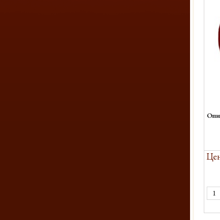
Опи
Цен