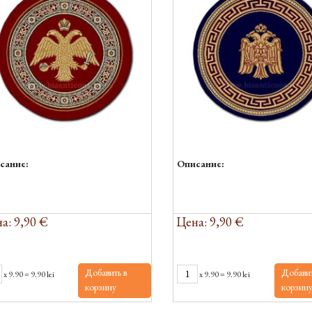
сание:
Описание:
а: 9,90 €
Цена: 9,90 €
Добавить в
Добавит
x
9.90
=
9.90 lei
x
9.90
=
9.90 lei
корзину
корзин