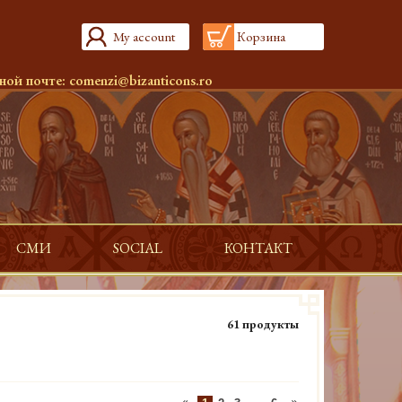
My account
Корзина
ной почте:
comenzi@bizanticons.ro
СМИ
SOCIAL
КОНТАКТ
61 продукты