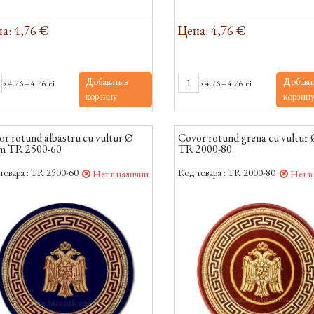
а: 4,76 €
Цена: 4,76 €
Добавить в
Добавит
x
4.76
=
4.76 lei
x
4.76
=
4.76 lei
корзину
корзин
r rotund albastru cu vultur Ø
Covor rotund grena cu vultur
m TR 2500-60
TR 2000-80
товара :
TR 2500-60
Код товара :
TR 2000-80
Нет в наличии
Нет в