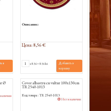
Описание:
Цена: 8,56 €
ь в
Добавить в
x
8.56
=
8.56 lei
у
корзину
ur Ø
Covor albastru cu vultur 100x130cm
TR 2540-1013
Код товара :
TR 2540-1013
 наличии
Нет в наличии