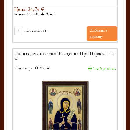
Цена: 24,74 €
En-gross : 19,03 € (min. 3 buc.)
Добавить в
x
24.74
=
24.74 lei
корзину
Икона одета в vesmant Рождения Прп Параскевы в
С.
Код товара :
IT34-146
Last 5 products