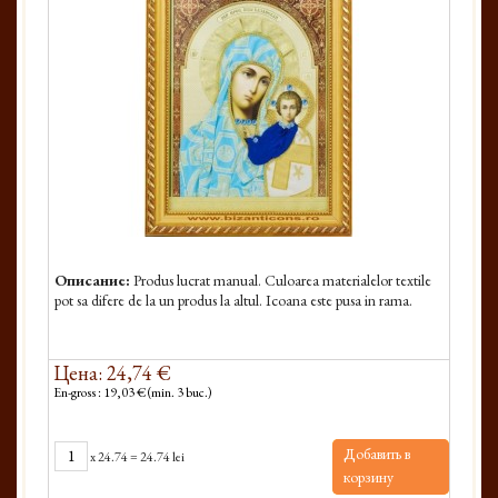
Описание:
Produs lucrat manual. Culoarea materialelor textile
pot sa difere de la un produs la altul. Icoana este pusa in rama.
Цена: 24,74 €
En-gross : 19,03 € (min. 3 buc.)
Добавить в
x
24.74
=
24.74 lei
корзину