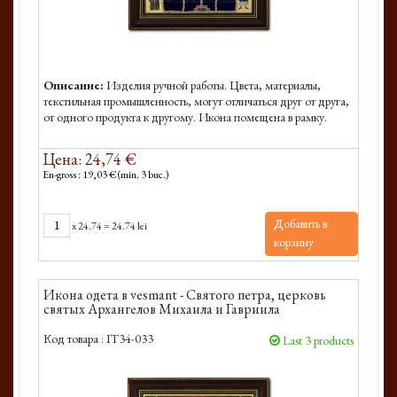
Описание:
Изделия ручной работы. Цвета, материалы,
текстильная промышленность, могут отличаться друг от друга,
от одного продукта к другому. Икона помещена в рамку.
Цена: 24,74 €
En-gross : 19,03 € (min. 3 buc.)
Добавить в
x
24.74
=
24.74 lei
корзину
Икона одета в vesmant - Святого петра, церковь
святых Архангелов Михаила и Гавриила
Код товара :
IT34-033
Last 3 products