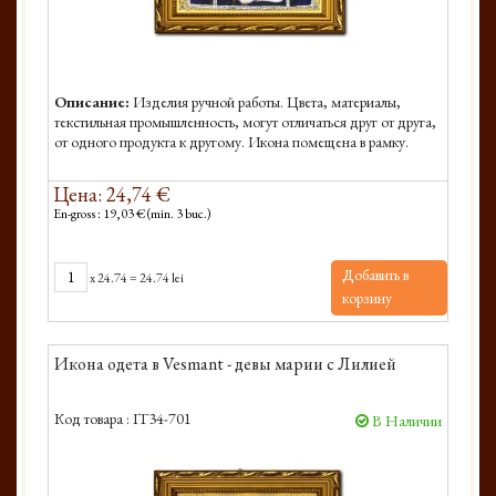
Описание:
Изделия ручной работы. Цвета, материалы,
текстильная промышленность, могут отличаться друг от друга,
от одного продукта к другому. Икона помещена в рамку.
Цена: 24,74 €
En-gross : 19,03 € (min. 3 buc.)
Добавить в
x
24.74
=
24.74 lei
корзину
Икона одета в Vesmant - девы марии с Лилией
Код товара :
IT34-701
В Наличии