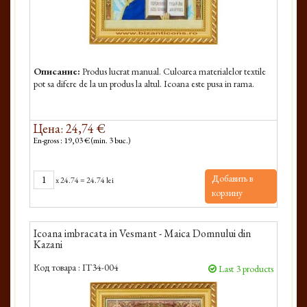
Описание:
Produs lucrat manual. Culoarea materialelor textile
pot sa difere de la un produs la altul. Icoana este pusa in rama.
Цена: 24,74 €
En-gross : 19,03 € (min. 3 buc.)
Добавить в
x
24.74
=
24.74 lei
корзину
Icoana imbracata in Vesmant - Maica Domnului din
Kazani
Код товара :
IT34-004
Last 3 products