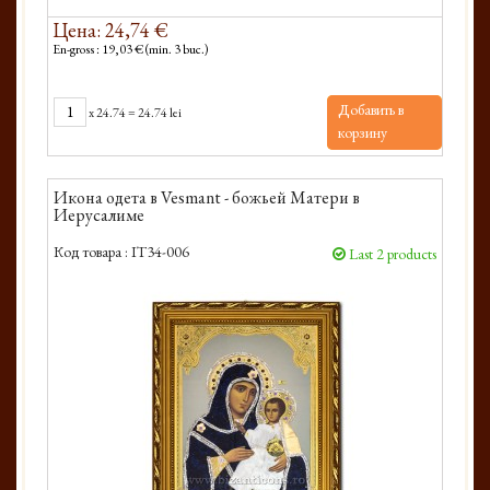
Цена: 24,74 €
En-gross : 19,03 € (min. 3 buc.)
Добавить в
x
24.74
=
24.74 lei
корзину
Икона одета в Vesmant - божьей Матери в
Иерусалиме
Код товара :
IT34-006
Last 2 products