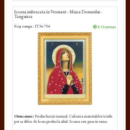
Icoana imbracata in Vesmant - Maica Domnului -
Tanguirea
Код товара :
IT34-704
В Наличии
Описание:
Produs lucrat manual. Culoarea materialelor textile
pot sa difere de la un produs la altul. Icoana este pusa in rama.