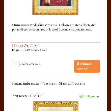
Описание:
Produs lucrat manual. Culoarea materialelor textile
pot sa difere de la un produs la altul. Icoana este pusa in rama.
Цена: 24,74 €
En-gross : 19,03 € (min. 3 buc.)
Добавить в
x
24.74
=
24.74 lei
корзину
Icoana imbracata in Vesmant - Sfantul Nectarie
Код товара :
IT34-114
В Наличии