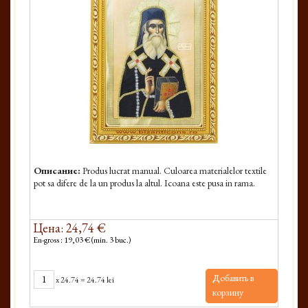
Описание:
Produs lucrat manual. Culoarea materialelor textile
pot sa difere de la un produs la altul. Icoana este pusa in rama.
Цена: 24,74 €
En-gross : 19,03 € (min. 3 buc.)
Добавить в
x
24.74
=
24.74 lei
корзину