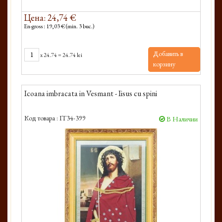
Цена: 24,74 €
En-gross : 19,03 € (min. 3 buc.)
Добавить в
x
24.74
=
24.74 lei
корзину
Icoana imbracata in Vesmant - Iisus cu spini
Код товара :
IT34-399
В Наличии