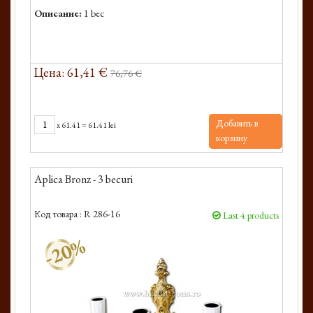
Описание:
1 bec
Цена: 61,41 €
76,76 €
Добавить в
x
61.41
=
61.41 lei
корзину
Aplica Bronz - 3 becuri
Код товара :
R 286-16
Last 4 products
-20%