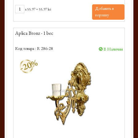
Добавить в
x
55.97
=
55.97 lei
корзину
Aplica Bronz - 1 bec
Код товара :
R 286-28
В Наличии
-20%