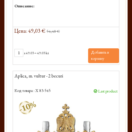
Описание:
Цена: 49,03 €
54,48 €
Добавить в
x
49.03
=
49.03 lei
корзину
Aplica, m. vultur - 2 becuri
Код товара :
X 83-545
Last product
-10%