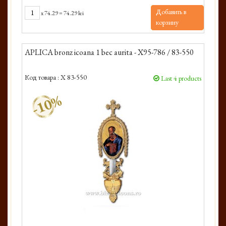
Добавить в
x
74.29
=
74.29 lei
корзину
APLICA bronz icoana 1 bec aurita - X95-786 / 83-550
Код товара :
X 83-550
Last 4 products
-10%