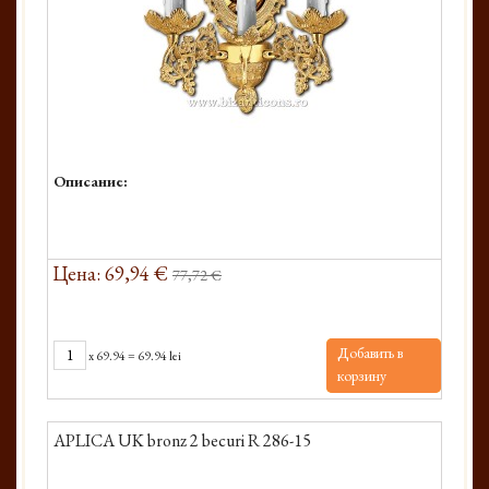
Описание:
Цена: 69,94 €
77,72 €
Добавить в
x
69.94
=
69.94 lei
корзину
APLICA UK bronz 2 becuri R 286-15