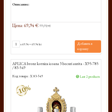
Описание:
Цена: 69,94 €
77,72 €
Добавить в
x
69.94
=
69.94 lei
корзину
APLICA bronz korniza icoana 3 becuri aurita - X95-785
/ 83-549
Код товара :
X 83-549
Last 2 products
-10%