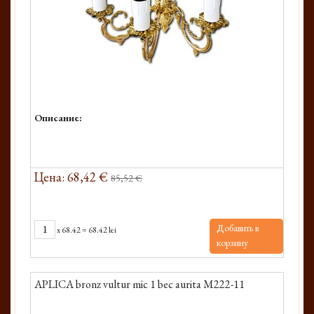
Описание:
Цена: 68,42 €
85,52 €
Добавить в
x
68.42
=
68.42 lei
корзину
APLICA bronz vultur mic 1 bec aurita M222-11