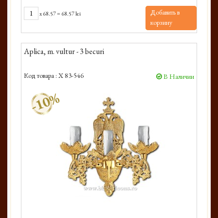
Добавить в
x
68.57
=
68.57 lei
корзину
Aplica, m. vultur - 3 becuri
Код товара :
X 83-546
В Наличии
-10%