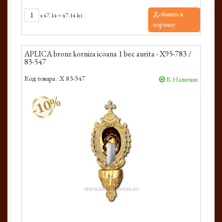
Добавить в
x
47.14
=
47.14 lei
корзину
APLICA bronz korniza icoana 1 bec aurita - X95-783 /
83-547
Код товара :
X 83-547
В Наличии
-10%