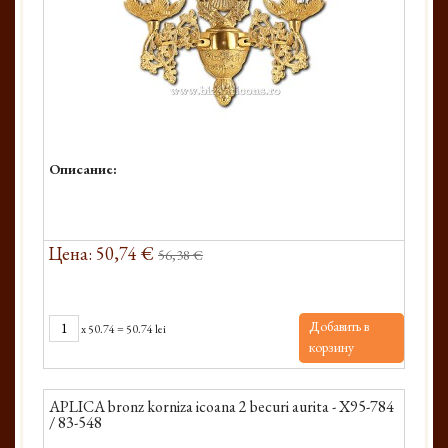
Описание:
Цена: 50,74 €
56,38 €
Добавить в
x
50.74
=
50.74 lei
корзину
APLICA bronz korniza icoana 2 becuri aurita - X95-784
/ 83-548