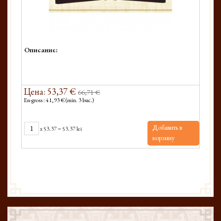
Описание:
Цена: 53,37 €
66,71 €
En-gross : 41,93 € (min. 3 buc.)
Добавить в
x
53.37
=
53.37 lei
корзину