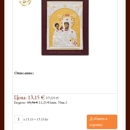
Описание:
Цена: 13,15 €
17,15 €
En-gross :
13,34 €
11,25 € (min. 3 buc.)
Добавить в
x
13.15
=
13.15 lei
корзину