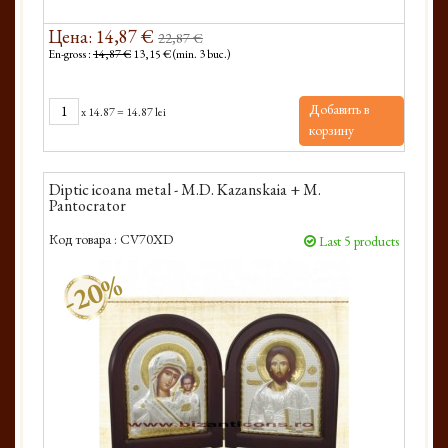
Цена: 14,87 €
22,87 €
En-gross :
14,87 €
13,15 € (min. 3 buc.)
Добавить в
x
14.87
=
14.87 lei
корзину
Diptic icoana metal - M.D. Kazanskaia + M.
Pantocrator
Код товара :
CV70XD
Last 5 products
-20%