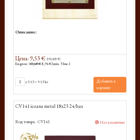
Описание:
Цена: 9,53 €
10,48 €
En-gross :
10,48 €
8,96 € (min. 3 buc.)
Добавить в
x
9.53
=
9.53 lei
корзину
CV141 icoana metal 18x23 24/bax
Код товара :
CV141
Нет в наличии
-23%