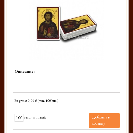
Описание:
En-gross : 0,05 € (min. 100 buc.)
Добавить в
x
0.25
=
25.00 lei
корзину