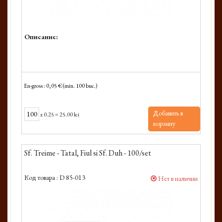
Описание:
En-gross : 0,05 € (min. 100 buc.)
Добавить в
x
0.25
=
25.00 lei
корзину
Sf. Treime - Tatal, Fiul si Sf. Duh - 100/set
Код товара :
D 85-013
Нет в наличии