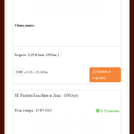
Описание:
En-gross : 0,05 € (min. 100 buc.)
Добавить в
x
0.25
=
25.00 lei
корзину
Sf. Parinti Ioachim si Ana - 100/set
Код товара :
D 85-010
В Наличии