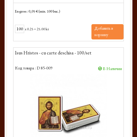
En-gross : 0,05 € (min. 100 buc.)
Добавить в
x
0.25
=
25.00 lei
корзину
Isus Hristos - cu carte deschisa - 100/set
Код товара :
D 85-009
В Наличии