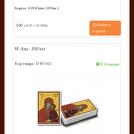
En-gross : 0,05 € (min. 100 buc.)
Добавить в
x
0.25
=
25.00 lei
корзину
Sf. Ana - 100/set
Код товара :
D 85-012
В Наличии