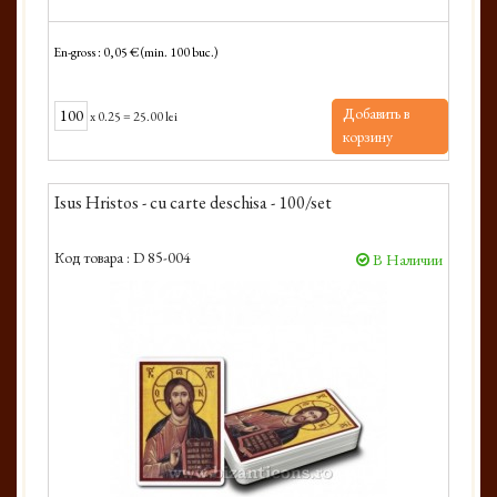
En-gross : 0,05 € (min. 100 buc.)
Добавить в
x
0.25
=
25.00 lei
корзину
Isus Hristos - cu carte deschisa - 100/set
Код товара :
D 85-004
В Наличии