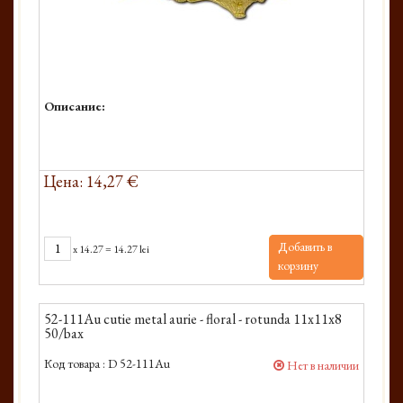
Описание:
Цена: 14,27 €
Добавить в
x
14.27
=
14.27 lei
корзину
52-111Au cutie metal aurie - floral - rotunda 11x11x8
50/bax
Код товара :
D 52-111Au
Нет в наличии