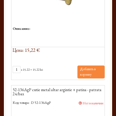
Описание:
Цена: 15,22 €
Добавить в
x
15.22
=
15.22 lei
корзину
52-136AgP cutie metal altar argintie + patina - patrata
24/bax
Код товара :
D 52-136AgP
Нет в наличии