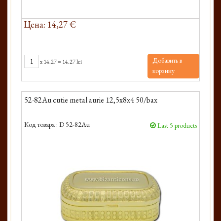
Цена: 14,27 €
Добавить в
x
14.27
=
14.27 lei
корзину
52-82Au cutie metal aurie 12,5x8x4 50/bax
Код товара :
D 52-82Au
Last 5 products