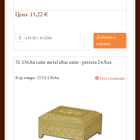
Цена: 15,22 €
Добавить в
x
15.22
=
15.22 lei
корзину
52-136Au cutie metal altar aurie - patrata 24/bax
Код товара :
D 52-136Au
Нет в наличии