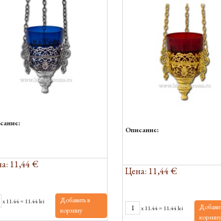
сание:
Описание:
а: 11,44 €
Цена: 11,44 €
Добавить в
x
11.44
=
11.44 lei
Добавит
x
11.44
=
11.44 lei
корзину
корзин