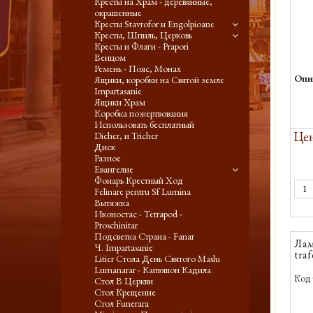
Кресты на Храм - деревянные,
окрашенные
Кресты Stavrofor и Engolpioane
Кресты, Шпиль, Церковь
Кресты и Флаги - Prapori
Венцом
Ремень - Пояс, Монах
Опи
Ящики, коробки на Святой земле
Impartasanie
Ящики Храм
Коробка пожертвования
Использовать бесплатный
Цен
Dicher, и Tricher
Диск
Разное
Евангелие
Фонарь Крестный Ход
Felinare pentru Sf Lumina
Вытяжка
Иконостас - Tetrapod -
Proschinitar
Подсветка Страна - Fanar
Лам
Ч. Impartasanie
traf
Litier Стола День Святого Maslu
Lumanarar - Капюшон Кадила
Код 
Стол В Церкви
Стол Крещение
Стол Funerara