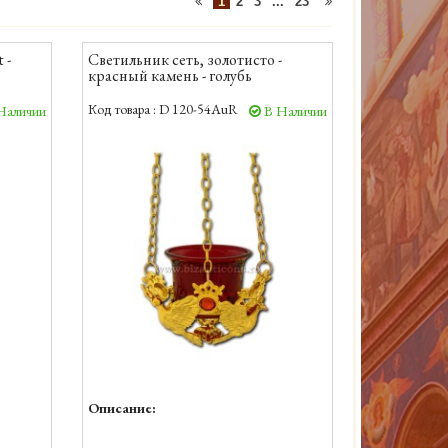
1
2
3
...
23
 -
Светильник сеть, золотисто -
красный камень - голубь
Код товара :
D 120-54AuR
Наличии
В Наличии
Описание: