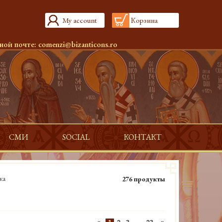
My account
Корзина
ной почте:
comenzi@bizanticons.ro
СМИ
SOCIAL
КОНТАКТ
ка
276 продукты