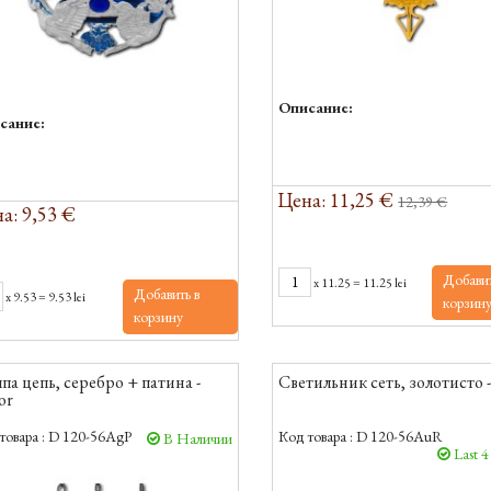
Описание:
сание:
Цена: 11,25 €
12,39 €
а: 9,53 €
Добавит
x
11.25
=
11.25 lei
Добавить в
x
9.53
=
9.53 lei
корзин
корзину
па цепь, серебро + патина -
Светильник сеть, золотисто -
or
товара :
D 120-56AgP
Код товара :
D 120-56AuR
В Наличии
Last 4