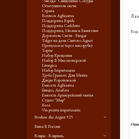
"Звезда" Священные Сосуды
Огнетушитель свечи
Страна
Лам
Всплеск Aghiasma
Поддержка Ripide
Поддержка Cadelnite
Поддержка, Иконы и Евангелие
Код 
Держатель Свечи - Pangar
Talger на день Святого Agnet
Пропускаем через мясорубку
Торты
Набор Крещения
Набор В Миссионерской
Liturgica
Набор Impartasanie
Труба Грамоте Для Sfintire
Двери Королевской
Емкость Aghiasma
Блюдо, Anafora
Емкость Архиерейский мытья
Судно "Мир"
Ваза
Vin pentru impartasanie
Produse din Argint 925
Опи
Вина В России
Ковры - Коврики,