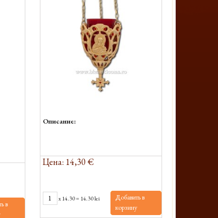
Описание:
Цена: 14,30 €
Добавить в
x
14.30
=
14.30 lei
ь в
корзину
у