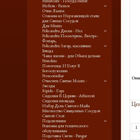
Miruitoare - Посуда miruit
Мебель - Разное
Очки Лампа
Стаканы из Нержавеющей стали
для Святых Сосудов
Для Sfintire
Policandru Диски - Нее
Policandru Посмотрим, Люстра -
Фонарь,
Policandru Загар, массивные
Блюда
Чаша жизни - для Обмен детьми
Pristolnic
Полотенце И Услуг В
Богослужении
Proscomidiar
Опи
Очистить Святые Moaste -
Звезды
Ripide - Горе
Сидения В Церкви - Arhieresti
Сидения площадь
Цен
Набор День Святого Maslu
Множество Священных Сосудов
Святой Стол
Подсвечники
Решения для технического
обслуживания
Подставка Свечи - Pangar