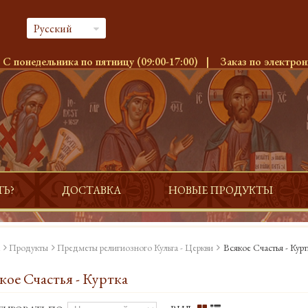
Русский
:
С понедельника по пятницу (09:00-17:00)
|
Заказ по электрон
ТЬ?
ДОСТАВКА
НОВЫЕ ПРОДУКТЫ
Продукты
Предметы религиозного Культа - Церкви
Всякое Счастья - Курт
кое Счастья - Куртка