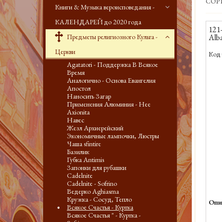
СОР
Книги & Музыка вероисповедания -
КАЛЕНДАРЕЙ до 2020 года
121-
Предметы религиозного Культа -
Alb
Церкви
Код 
Agatatori - Поддержка В Всякое
Время
Аналогично - Основа Евангелия
Апостол
Наносить Загар
Применения Алюминия - Нее
Axionita
Навес
Жезл Архиерейский
Экономичные лампочки, Люстры
Чаша sfintire
Базилик
Губка Antimis
Запонки для рубашки
Cadelnite
Cadelnite - Sofrino
Ведерко Aghiasma
Кружка - Сосуд, Тепло
Опи
Всякое Счастья - Куртка
Всякое Счастья " - Куртка -