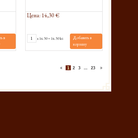
Цена: 14,30 €
ь в
Добавить в
x
14.30
=
14.30 lei
у
корзину
1
2
3
...
23