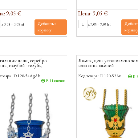
а: 9,05 €
Цена: 9,05 €
Добавить в
Добавит
x
9.05
=
9.05 lei
x
9.05
=
9.05 lei
корзину
корзин
тильник цепи, серебро -
Лампа, цепь установлено зо
нь, голубой - голубь,
изваяние камней
товара :
D 120-54AgAb
Код товара :
D 120-53Au
В 
В Наличии
-9%