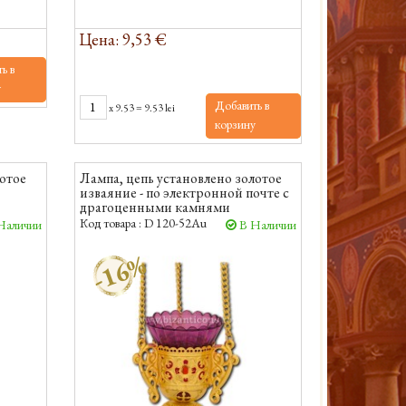
Цена: 9,53 €
ь в
у
Добавить в
x
9.53
=
9.53 lei
корзину
лотое
Лампа, цепь установлено золотое
изваяние - по электронной почте с
драгоценными камнями
Код товара :
D 120-52Au
Наличии
В Наличии
-16%