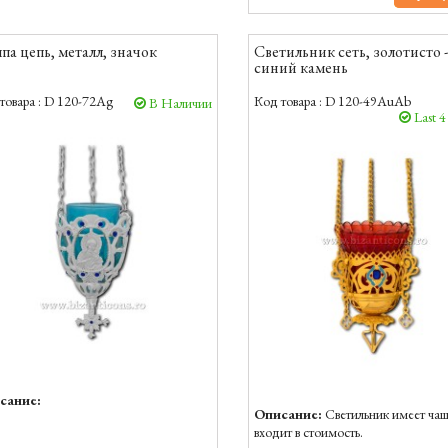
па цепь, металл, значок
Светильник сеть, золотисто - 
синий камень
товара :
D 120-72Ag
Код товара :
D 120-49AuAb
В Наличии
Last 4
сание:
Описание:
Светильник имеет чаш
входит в стоимость.