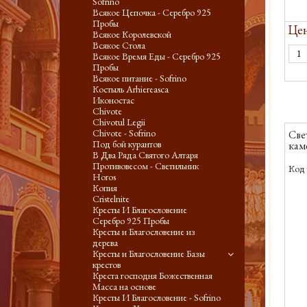
Sofrino
Всякое Цепочка - Серебро 925
Пробы
Цен
Всякое Королевской
Всякое Стола
Всякое Время Еды - Серебро 925
Пробы
Всякое питание - Sofrino
Костыль Arhiereasca
Иконостас
Chivote
Chivotul Legii
Chivote - Sofrino
Све
Под бой курантов
каме
В Два Ряда Святого Алтаря
Противовесом - Светильник
Код 
Horos
Копия
Cristelnite
Кресты И Благословение
Серебро 925 Пробы
Кресты и Благословение из
дерева
Кресты и Благословение Базы
крестов
Креста господня Божественная
Масса на основе
Кресты И Благословение - Sofrino