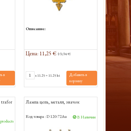
Описание:
Цена: 11,25 €
13,34 €
ь в
Добавить в
x
11.25
=
11.25 lei
у
корзину
 trafor
Лампа цепь, металл, значок
Код товара :
D 120-72Au
В Наличии
 products