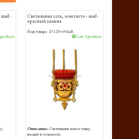
mail -
Светильник сеть, золотисто - mail -
красный камень
Код товара :
D 120-49AuR
 products
Last 3 products
у,
Описание:
Светильник имеет чашу,
входит в стоимость.