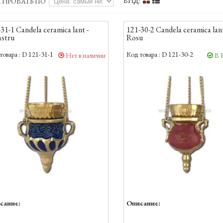
ВИД:
ТИРОВАТЬ ПО
31-1 Candela ceramica lant -
121-30-2 Candela ceramica lant
astru
Rosu
товара :
D 121-31-1
Код товара :
D 121-30-2
Нет в наличии
В 
сание:
Описание: