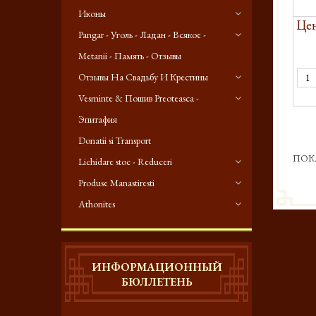
Иконы
Цен
Pangar - Уголь - Ладан - Всякое -
Metanii - Память - Отзывы
Отзывы На Свадьбу И Крестины
Vesminte & Пошив Preoteasca -
Эпитафия
Donatii si Transport
ПОК
Lichidare stoc - Reduceri
Produse Manastiresti
Athonites
ИНФОРМАЦИОННЫЙ
БЮЛЛЕТЕНЬ