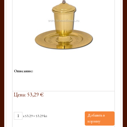
Описание:
Цена: 53,29 €
Добавить в
x
53.29
=
53.29 lei
корзину