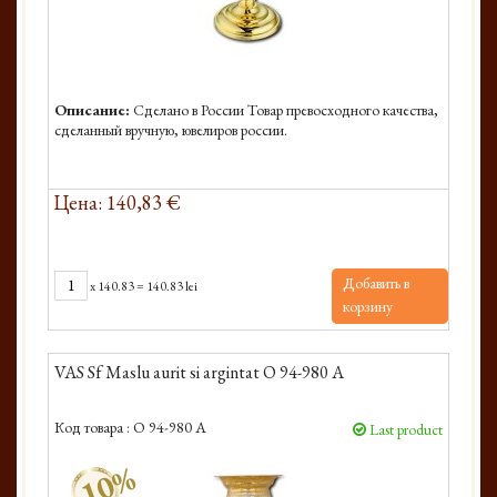
Описание:
Сделано в России Товар превосходного качества,
сделанный вручную, ювелиров россии.
Цена: 140,83 €
Добавить в
x
140.83
=
140.83 lei
корзину
VAS Sf Maslu aurit si argintat O 94-980 A
Код товара :
O 94-980 A
Last product
-10%