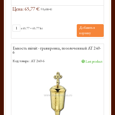
Цена: 65,77 €
73,08 €
Добавить в
x
65.77
=
65.77 lei
корзину
Емкость miruit - гравировка, позолоченный AT 240-
6
Код товара :
AT 240-6
Last product