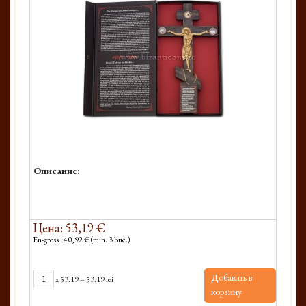
Описание:
Цена: 53,19 €
En-gross : 40,92 € (min. 3 buc.)
Добавить в
x
53.19
=
53.19 lei
корзину