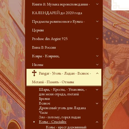
Книги & Музыка вероисповедания -
КАЛЕНДАРЕЙ до 2020 года
Предметы религиозного Культа -
Церкви
Produse din Argint 925
Вина В России
Ковры - Коврики,
Иконы
Pangar - Уголь - Ладан - Всякое -
Metanii - Память - Отзывы
Шары, - Кресты, - Упаковки, -
для меня отрада, metanii
Брелки
Всякое
Древесный уголь для Ладана
Часы
Зло - потому, горел ладан
Колье - Cruciulite
Колье - крест деревянный