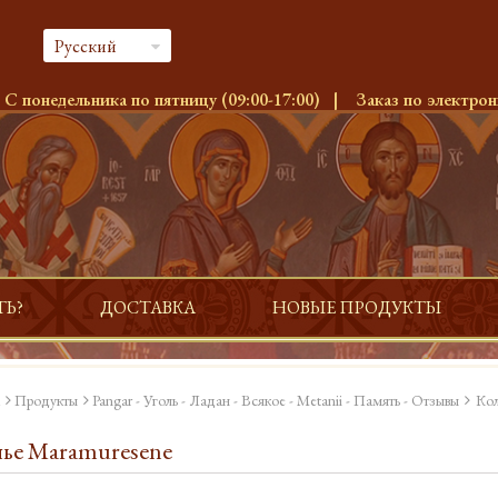
Русский
:
С понедельника по пятницу (09:00-17:00)
|
Заказ по электрон
ТЬ?
ДОСТАВКА
НОВЫЕ ПРОДУКТЫ
Продукты
Pangar - Уголь - Ладан - Всякое - Metanii - Память - Отзывы
Кол
ье Maramuresene