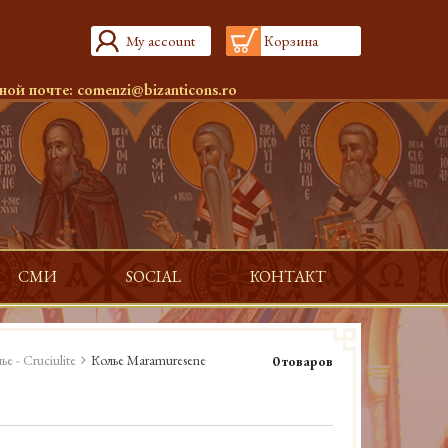
My account
Корзина
ной почте:
comenzi@bizanticons.ro
СМИ
SOCIAL
КОНТАКТ
ье - Cruciulite
Колье Maramuresene
0 товаров