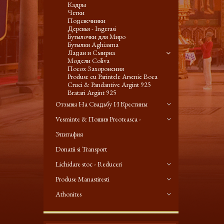
Кадры
Четки
Подсвечники
Деревья - Ingerasi
Бутылочки для Миро
Бутылки Aghiasma
Ладан и Смирна
Модели Coliva
Посох Захоронения
Produse cu Parintele Arsenie Boca
Cruci & Pandantive Argint 925
Bratari Argint 925
Отзывы На Свадьбу И Крестины
Vesminte & Пошив Preoteasca -
Эпитафия
Donatii si Transport
Lichidare stoc - Reduceri
Produse Manastiresti
Athonites