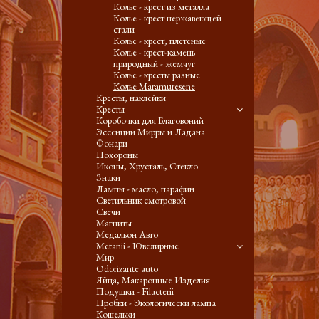
Колье - крест из металла
Колье - крест нержавеющей
стали
Колье - крест, плетеные
Колье - крест-камень
природный - жемчуг
Колье - кресты разные
Колье Maramuresene
Кресты, наклейки
Кресты
Коробочки для Благовоний
Эссенции Мирры и Ладана
Фонари
Похороны
Иконы, Хрусталь, Стекло
Знаки
Лампы - масло, парафин
Светильник смотровой
Свечи
Магниты
Медальон Авто
Metanii - Ювелирные
Мир
Odorizante auto
Яйца, Макаронные Изделия
Подушки - Filacterii
Пробки - Экологически лампа
Кошельки