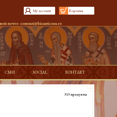
My account
Корзина
ной почте:
comenzi@bizanticons.ro
СМИ
SOCIAL
КОНТАКТ
313 продукты