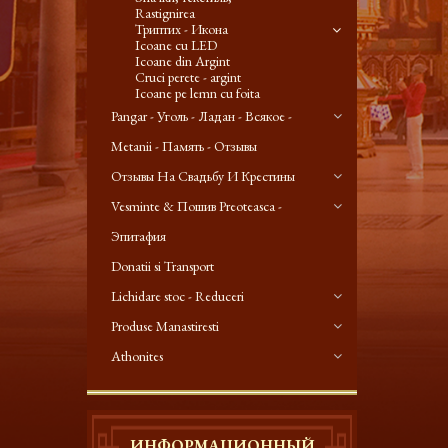
Rastignirea
Триптих - Икона
Icoane cu LED
Icoane din Argint
Cruci perete - argint
Icoane pe lemn cu foita
Pangar - Уголь - Ладан - Всякое -
Metanii - Память - Отзывы
Отзывы На Свадьбу И Крестины
Vesminte & Пошив Preoteasca -
Эпитафия
Donatii si Transport
Lichidare stoc - Reduceri
Produse Manastiresti
Athonites
ИНФОРМАЦИОННЫЙ