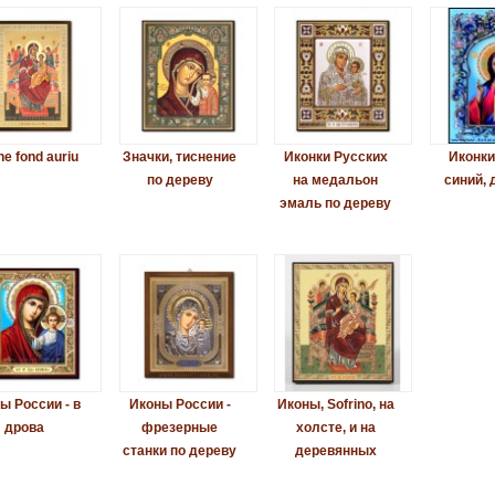
ne fond auriu
Значки, тиснение
Иконки Русских
Иконки
по дереву
на медальон
синий, 
эмаль по дереву
ы России - в
Иконы России -
Иконы, Sofrino, на
дрова
фрезерные
холсте, и на
станки по дереву
деревянных