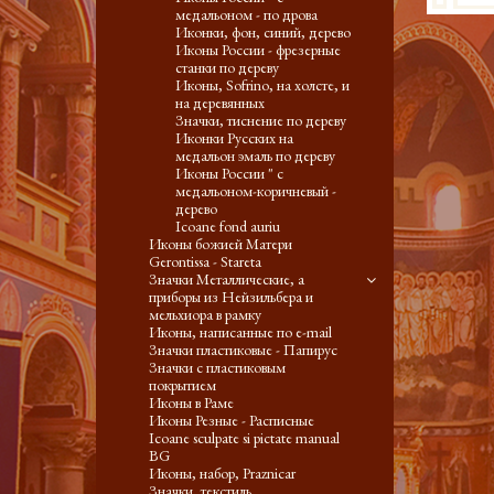
медальоном - по дрова
Иконки, фон, синий, дерево
Иконы России - фрезерные
станки по дереву
Иконы, Sofrino, на холсте, и
на деревянных
Значки, тиснение по дереву
Иконки Русских на
медальон эмаль по дереву
Иконы России " с
медальоном-коричневый -
дерево
Icoane fond auriu
Иконы божией Матери
Gerontissa - Stareta
Значки Металлические, а
приборы из Нейзильбера и
мельхиора в рамку
Иконы, написанные по e-mail
Значки пластиковые - Папирус
Значки с пластиковым
покрытием
Иконы в Раме
Иконы Резные - Расписные
Icoane sculpate si pictate manual
BG
Иконы, набор, Praznicar
Значки, текстиль,