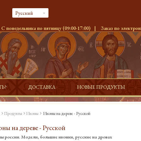
Русский
:
С понедельника по пятницу (09:00-17:00)
|
Заказ по электрон
ТЬ?
ДОСТАВКА
НОВЫЕ ПРОДУКТЫ
Продукты
Иконы
Иконы на дереве - Русской
ны на дереве - Русской
ы россии. Модели, большие иконки, русские на дровах