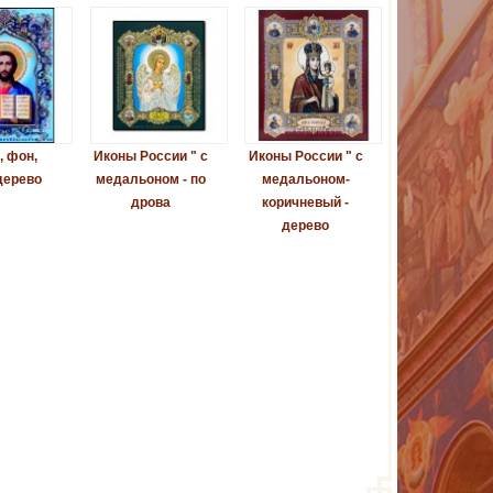
, фон,
Иконы России " с
Иконы России " с
дерево
медальоном - по
медальоном-
дрова
коричневый -
дерево