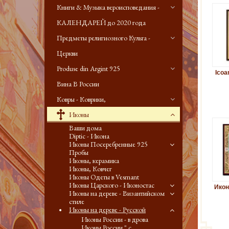
Книги & Музыка вероисповедания -
КАЛЕНДАРЕЙ до 2020 года
Предметы религиозного Культа -
Церкви
Produse din Argint 925
Icoa
Вина В России
Ковры - Коврики,
Иконы
Ваши дома
Diptic - Икона
Иконы Посеребренные 925
Пробы
Иконы, керамика
Иконы, Ковчег
Иконы Одеты в Vesmant
Иконы Царского - Иконостас
Икон
Иконы на дереве - Византийском
стиле
Иконы на дереве - Русской
Иконы России - в дрова
Иконы России " с