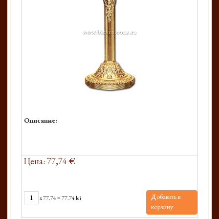
Описание:
Цена: 77,74 €
Добавить в
x
77.74
=
77.74 lei
корзину