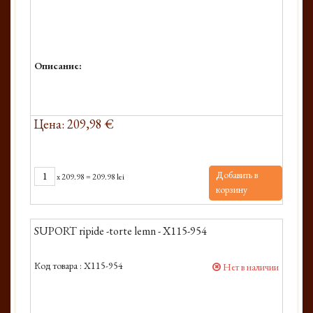
Описание:
Цена: 209,98 €
Добавить в
x
209.98
=
209.98 lei
корзину
SUPORT ripide -torte lemn - X115-954
Код товара :
X115-954
Нет в наличии