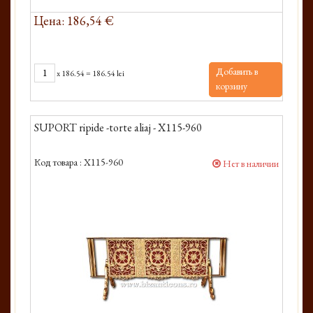
Цена: 186,54 €
Добавить в
x
186.54
=
186.54 lei
корзину
SUPORT ripide -torte aliaj - X115-960
Код товара :
X115-960
Нет в наличии