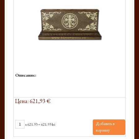
Описание:
Цена: 621,93 €
Добавить в
x
621.93
=
621.93 lei
корзину