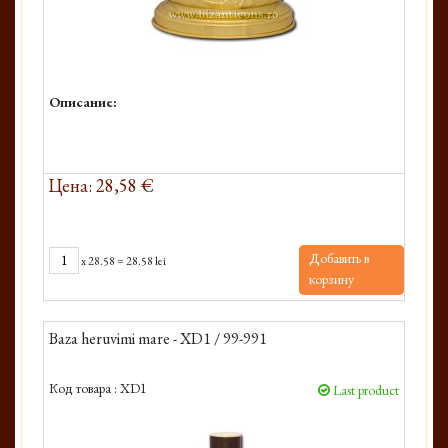
Описание:
Цена: 28,58 €
Добавить в
x
28.58
=
28.58 lei
корзину
Baza heruvimi mare - XD1 / 99-991
Код товара :
XD1
Last product