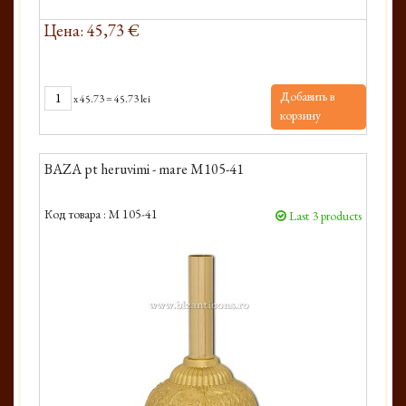
Цена: 45,73 €
Добавить в
x
45.73
=
45.73 lei
корзину
BAZA pt heruvimi - mare M105-41
Код товара :
M 105-41
Last 3 products