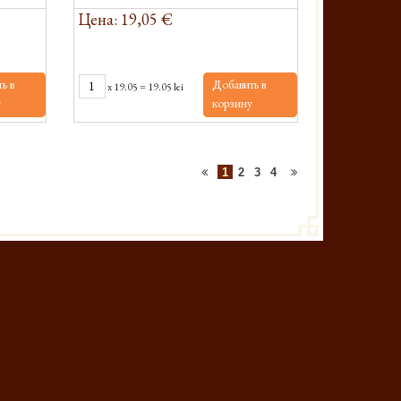
Цена: 19,05 €
ь в
Добавить в
x
19.05
=
19.05 lei
у
корзину
1
2
3
4