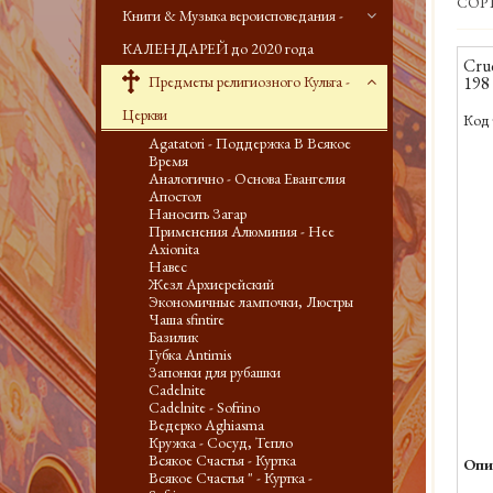
СОР
Книги & Музыка вероисповедания -
КАЛЕНДАРЕЙ до 2020 года
Cru
Предметы религиозного Культа -
198
Церкви
Код 
Agatatori - Поддержка В Всякое
Время
Аналогично - Основа Евангелия
Апостол
Наносить Загар
Применения Алюминия - Нее
Axionita
Навес
Жезл Архиерейский
Экономичные лампочки, Люстры
Чаша sfintire
Базилик
Губка Antimis
Запонки для рубашки
Cadelnite
Cadelnite - Sofrino
Ведерко Aghiasma
Кружка - Сосуд, Тепло
Всякое Счастья - Куртка
Опи
Всякое Счастья " - Куртка -