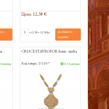
Цена: 12,38 €
ь в
Добавить в
x
12.38
=
12.38 lei
у
корзину
na
CRUCE STAVROFOR lemn - malta
Код товара :
D 110-7
Наличии
В Наличии