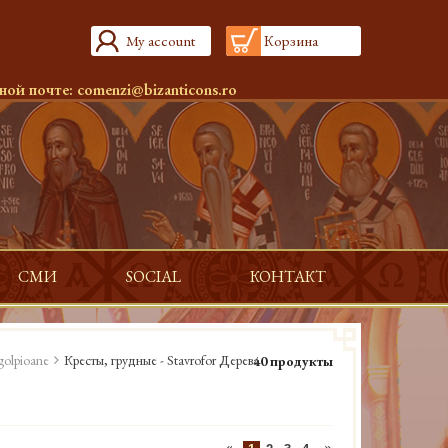
My account
Корзина
ной почте:
comenzi@bizanticons.ro
СМИ
SOCIAL
КОНТАКТ
golpioane
Кресты, грудные - Stavrofor Дерева
40 продукты