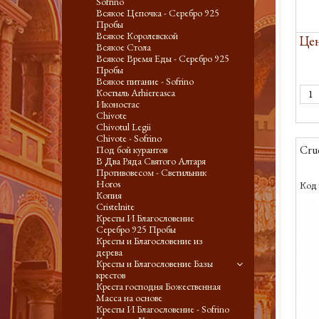
Sofrino
Всякое Цепочка - Серебро 925
Пробы
Всякое Королевской
Цен
Всякое Стола
Всякое Время Еды - Серебро 925
Пробы
Всякое питание - Sofrino
Костыль Arhiereasca
Иконостас
Chivote
Chivotul Legii
Chivote - Sofrino
Cruc
Под бой курантов
В Два Ряда Святого Алтаря
Противовесом - Светильник
Horos
Код 
Копия
Cristelnite
Кресты И Благословение
Серебро 925 Пробы
Кресты и Благословение из
дерева
Кресты и Благословение Базы
крестов
Креста господня Божественная
Масса на основе
Кресты И Благословение - Sofrino