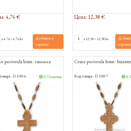
а: 4,76 €
Цена: 12,38 €
Добавить в
Добавит
x
4.76
=
4.76 lei
x
12.38
=
12.38 lei
корзину
корзин
e pectorala lemn - ruseasca
Cruce pectorala lemn - bizanti
товара :
D 100-6
Код товара :
D 100-7
В Наличии
В 