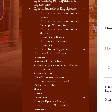
Кресты на Храм - деревянные,
окрашенные
Кресты Stavrofor и Engolpioane
Кресты, грудные - Stavrofor -
Бронза
Кресты, грудные - Stavrofor -
Серебро 925 пробы
Опи
Кресты, грудные - Stavrofor
Дерева
Engolpion - Бронза
Цепочка - Крестик -
Engolpion
Цен
Кресты, Шпиль, Церковь
Кресты и Флаги - Prapori
Венцом
Ремень - Пояс, Монах
Ящики, коробки на Святой земле
Impartasanie
Ящики Храм
Коробка пожертвования
Использовать бесплатный
Dicher, и Tricher
CRU
Диск
biza
Разное
Евангелие
Код 
Фонарь Крестный Ход
Felinare pentru Sf Lumina
Вытяжка