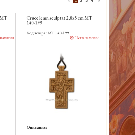
1
2
3
4
m MT
Cruce lemn sculptat 2,8x5 cm MT
140-199
Код товара :
MT 140-199
 наличии
Нет в наличии
Описание: