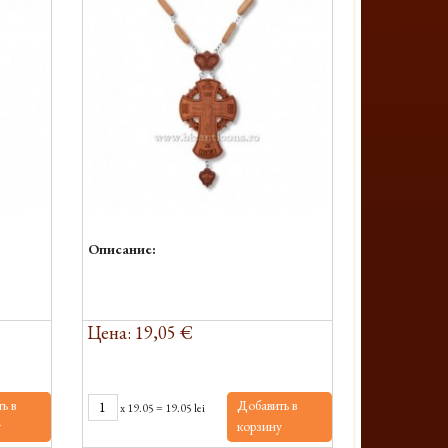
Описание:
Цена: 19,05 €
ь в
Добавить в
x
19.05
=
19.05 lei
у
корзину