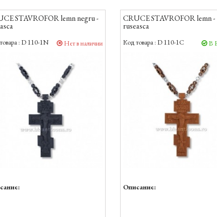
CE STAVROFOR lemn negru -
CRUCE STAVROFOR lemn -
asca
ruseasca
товара :
D 110-1N
Код товара :
D 110-1C
Нет в наличии
В 
сание:
Описание: