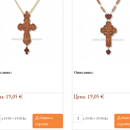
сание:
Описание:
а: 19,05 €
Цена: 19,05 €
Добавить в
Добавит
x
19.05
=
19.05 lei
x
19.05
=
19.05 lei
корзину
корзин