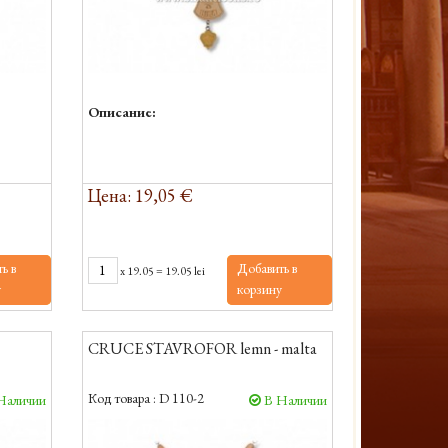
Описание:
Цена: 19,05 €
ь в
Добавить в
x
19.05
=
19.05 lei
у
корзину
CRUCE STAVROFOR lemn - malta
Код товара :
D 110-2
Наличии
В Наличии