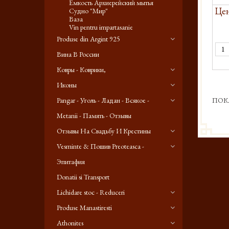
Емкость Архиерейский мытья
Цен
Судно "Мир"
Ваза
Vin pentru impartasanie
Produse din Argint 925
Вина В России
Ковры - Коврики,
Иконы
Pangar - Уголь - Ладан - Всякое -
ПОК
Metanii - Память - Отзывы
Отзывы На Свадьбу И Крестины
Vesminte & Пошив Preoteasca -
Эпитафия
Donatii si Transport
Lichidare stoc - Reduceri
Produse Manastiresti
Athonites