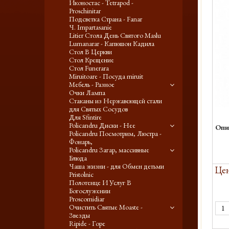
Иконостас - Tetrapod -
Proschinitar
Подсветка Страна - Fanar
Ч. Impartasanie
Litier Стола День Святого Maslu
Lumanarar - Капюшон Кадила
Стол В Церкви
Стол Крещение
Стол Funerara
Miruitoare - Посуда miruit
Мебель - Разное
Очки Лампа
Стаканы из Нержавеющей стали
для Святых Сосудов
Для Sfintire
Policandru Диски - Нее
Опи
Policandru Посмотрим, Люстра -
Фонарь,
Policandru Загар, массивные
Блюда
Чаша жизни - для Обмен детьми
Цен
Pristolnic
Полотенце И Услуг В
Богослужении
Proscomidiar
Очистить Святые Moaste -
Звезды
Ripide - Горе