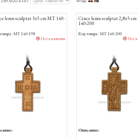
ВИД:
ТИРОВАТЬ ПО
ce lemn sculptat 3x5 cm MT 140-
Cruce lemn sculptat 2,8x5 c
140-200
товара :
MT 140-198
Код товара :
MT 140-200
Нет в наличии
Нет в
сание:
Описание: