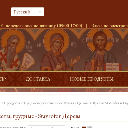
Русский
:
С понедельника по пятницу (09:00-17:00)
|
Заказ по электрон
ТЬ?
ДОСТАВКА
НОВЫЕ ПРОДУКТЫ
Продукты
Предметы религиозного Культа - Церкви
Кресты Stavrofor и En
сты, грудные - Stavrofor Дерева