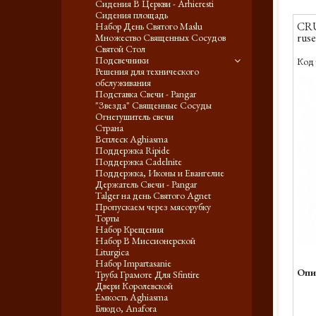
Сидения В Церкви - Arhieresti
Сидения площадь
CRU
Набор День Святого Maslu
ruse
Множество Священных Сосудов
Святой Стол
Подсвечники
Код 
Решения для технического
обслуживания
Подставка Свечи - Pangar
"Звезда" Священные Сосуды
Огнетушитель свечи
Страна
Всплеск Aghiasma
Поддержка Ripide
Поддержка Cadelnite
Поддержка, Иконы и Евангелие
Держатель Свечи - Pangar
Talger на день Святого Agnet
Пропускаем через мясорубку
Торты
Набор Крещения
Набор В Миссионерской
Liturgica
Набор Impartasanie
Опи
Труба Грамоте Для Sfintire
Двери Королевской
Емкость Aghiasma
Блюдо, Anafora