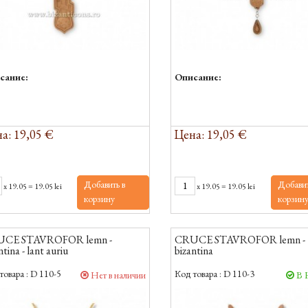
сание:
Описание:
а: 19,05 €
Цена: 19,05 €
Добавить в
Добавит
x
19.05
=
19.05 lei
x
19.05
=
19.05 lei
корзину
корзин
CE STAVROFOR lemn -
CRUCE STAVROFOR lemn -
ntina - lant auriu
bizantina
товара :
D 110-5
Код товара :
D 110-3
Нет в наличии
В 