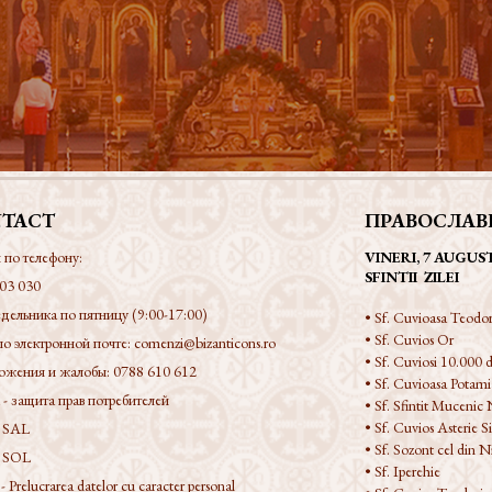
TACT
ПРАВОСЛАВ
 по телефону:
VINERI, 7 AUGUS
SFINTII ZILEI
03 030
дельника по пятницу (9:00-17:00)
• Sf. Cuvioasa Teodor
• Sf. Cuvios Or
по электронной почте:
comenzi@bizanticons.ro
• Sf. Cuviosi 10.000 d
ожения и жалобы:
0788 610 612
• Sf. Cuvioasa Potami
 защита прав потребителей
• Sf. Sfintit Mucenic 
• Sf. Cuvios Asterie Si
 SAL
• Sf. Sozont cel din 
 SOL
• Sf. Iperehie
Prelucrarea datelor cu caracter personal