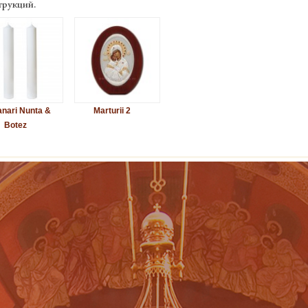
трукций.
nari Nunta &
Marturii 2
Botez