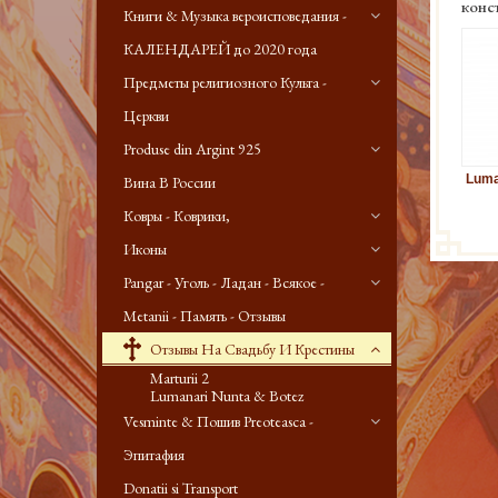
конс
Книги & Музыка вероисповедания -
КАЛЕНДАРЕЙ до 2020 года
Предметы религиозного Культа -
Церкви
Produse din Argint 925
Luma
Вина В России
Ковры - Коврики,
Иконы
Pangar - Уголь - Ладан - Всякое -
Metanii - Память - Отзывы
Отзывы На Свадьбу И Крестины
Marturii 2
Lumanari Nunta & Botez
Vesminte & Пошив Preoteasca -
Эпитафия
Donatii si Transport