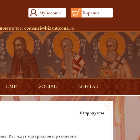
My account
Корзина
ной почте:
comenzi@bizanticons.ro
СМИ
SOCIAL
КОНТАКТ
30 продукты
ния. Вас ждут материалов и различных