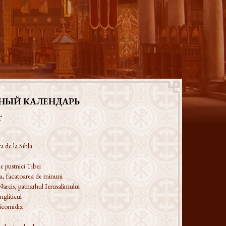
НЫЙ КАЛЕНДАРЬ
T
a de la Sihla
e pustnici Tibei
a, facatoarea de minuni
Narcis, patriarhul Ierusalimului
ngliticul
Nicomidia