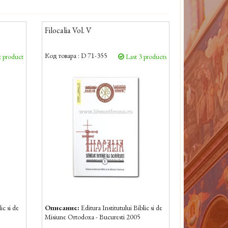
Filocalia Vol. V
Код товара :
D 71-355
 product
Last 3 products
ic si de
Описание:
Editura Institutului Biblic si de
Misiune Ortodoxa - Bucuresti 2005