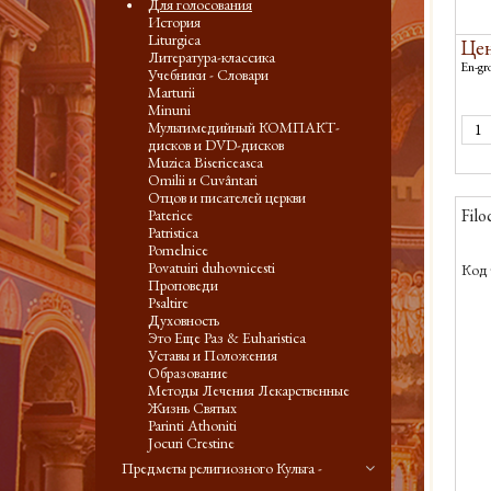
Для голосования
История
Liturgica
Цен
Литература-классика
En-gro
Учебники - Словари
Marturii
Minuni
Мультимедийный КОМПАКТ-
дисков и DVD-дисков
Muzica Bisericeasca
Omilii и Cuvântari
Отцов и писателей церкви
Filo
Paterice
Patristica
Pomelnice
Povatuiri duhovnicesti
Код 
Проповеди
Psaltire
Духовность
Это Еще Раз & Euharistica
Уставы и Положения
Образование
Методы Лечения Лекарственные
Жизнь Святых
Parinti Athoniti
Jocuri Crestine
Предметы религиозного Культа -