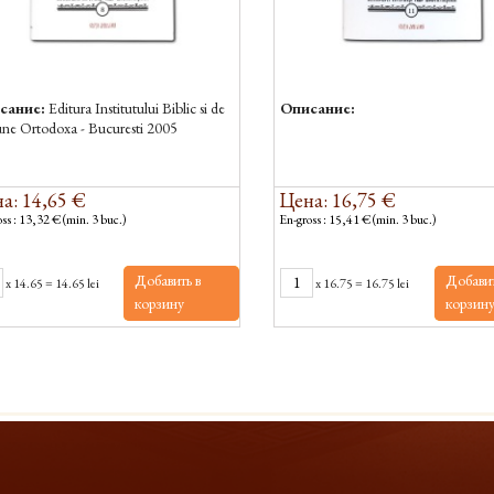
сание:
Editura Institutului Biblic si de
Описание:
une Ortodoxa - Bucuresti 2005
а: 14,65 €
Цена: 16,75 €
ss : 13,32 € (min. 3 buc.)
En-gross : 15,41 € (min. 3 buc.)
Добавить в
Добавит
x
14.65
=
14.65 lei
x
16.75
=
16.75 lei
корзину
корзин