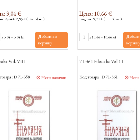
а: 3,04 €
Цена: 10,66 €
ss :
3,04 €
2,95 € (min. 3 buc.)
En-gross : 9,71 € (min. 3 buc.)
Добавить в
Добавит
x
3.04
=
3.04 lei
x
10.66
=
10.66 lei
корзину
корзин
calia Vol. VIII
71-361 Filocalia Vol 11
товара :
D 71-358
Код товара :
D 71-361
Нет в наличии
Нет в