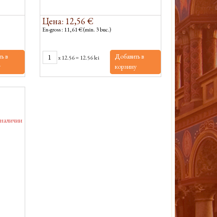
Цена: 12,56 €
En-gross : 11,61 € (min. 3 buc.)
ь в
Добавить в
x
12.56
=
12.56 lei
у
корзину
 наличии