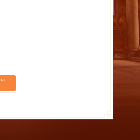
ь в
у