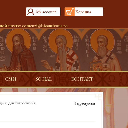
My account
Корзина
ной почте:
comenzi@bizanticons.ro
СМИ
SOCIAL
КОНТАКТ
да
Для голосования
5 продукты