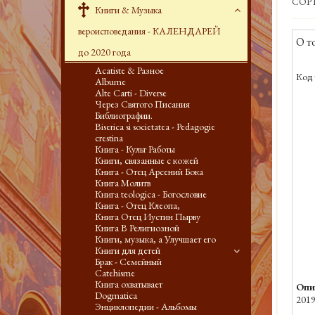
СОР
Книги & Музыка
вероисповедания - КАЛЕНДАРЕЙ
О т
до 2020 года
Acatiste & Разное
Код 
Albume
Alte Carti - Diverse
Через Святого Писания
Библиографии.
Biserica si societatea - Pedagogie
crestina
Книга - Культ Работы
Книги, связанные с кожей
Книга - Отец Арсений Бока
Книга Молитв
Книга teologica - Богословие
Книга - Отец Клеопа,
Книга Отец Иустин Пырву
Книга В Религиозной
Книги, музыка, а Улучшает его
Книги для детей
Брак - Семейный
Catehisme
Книга охватывает
Опи
Dogmatica
2019
Энциклопедии - Альбомы