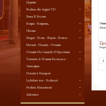
Церкви
Produse din Argint 925
Вина В России
Опи
Ковры - Коврики,
Misi
Иконы
Pangar - Уголь - Ладан - Всякое -
Цен
Metanii - Память - Отзывы
En-gro
Отзывы На Свадьбу И Крестины
Vesminte & Пошив Preoteasca -
Эпитафия
Donatii si Transport
Lichidare stoc - Reduceri
Produse Manastiresti
Athonites