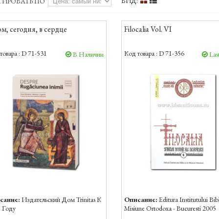
ВИД:
ТИРОВАТЬ ПО
ом, сегодня, в сердце
Filocalia Vol. VI
товара :
D 71-531
Код товара :
D 71-356
В Наличии
Last
сание:
Издательский Дом Trinitas К
Описание:
Editura Institutului Bibl
 Году
Misiune Ortodoxa - Bucuresti 2005