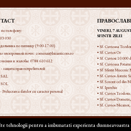
TACT
ПРАВОСЛАВ
 по телефону:
VINERI, 7 AUGUS
SFINTII ZILEI
03 030
дельника по пятницу (9:00-17:00)
• Sf. Cuvioasa Teodor
• Sf. Cuvios Or
по электронной почте:
comenzi@bizanticons.ro
• Sf. Cuviosi 10.000 d
ожения и жалобы:
0788 610 612
• Sf. Cuvioasa Potami
 защита прав потребителей
• Sf. Sfintit Mucenic 
• Sf. Cuvios Asterie Si
 SAL
• Sf. Sozont cel din 
 SOL
• Sf. Iperehie
Prelucrarea datelor cu caracter personal
• Sf. Cuvios Teodosie
• Sf. Cuvios Dometie,
• Sf. Cuvios Nicanor,
alte tehnologii pentru a imbunatati experienta dumneavoastra p
щены