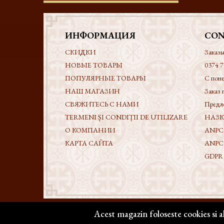
ИНФОРМАЦИЯ
CON
СКИДКИ
Заказы
НОВЫЕ ТОВАРЫ
0374 7
ПОПУЛЯРНЫЕ ТОВАРЫ
С поне
НАШ МАГАЗИН
Заказ 
СВЯЖИТЕСЬ С НАМИ
Предл
TERMENI ȘI CONDIȚII DE UTILIZARE
НАЗК -
О КОМПАНИИ
ANPC
КАРТА САЙТА
ANPC
GDPR - 
Acest magazin foloseste cookies si 
Copyright @ 2026 | BIZANTICONS. Все права защи