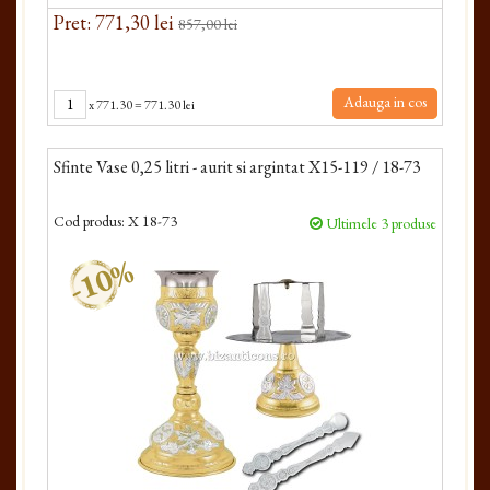
Pret: 771,30 lei
857,00 lei
Adauga in cos
x
771.30
=
771.30 lei
Sfinte Vase 0,25 litri - aurit si argintat X15-119 / 18-73
Cod produs:
X 18-73
Ultimele 3 produse
-10%