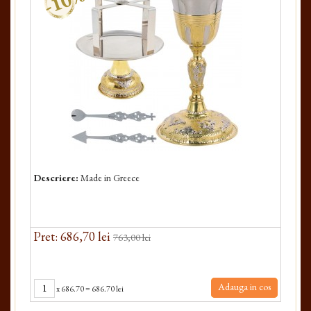
-10%
Descriere:
Made in Greece
Pret: 686,70 lei
763,00 lei
Adauga in cos
x
686.70
=
686.70 lei