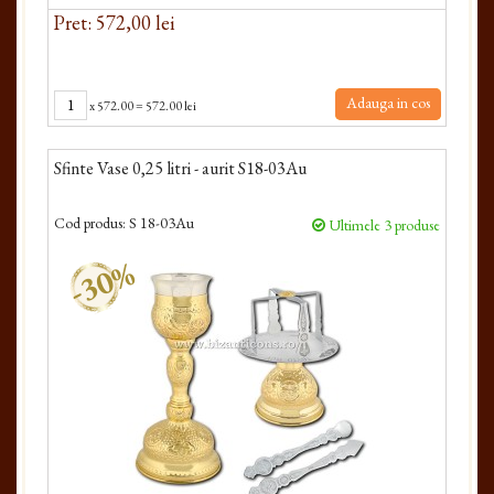
Pret: 572,00 lei
Adauga in cos
x
572.00
=
572.00 lei
Sfinte Vase 0,25 litri - aurit S18-03Au
Cod produs:
S 18-03Au
Ultimele 3 produse
-30%