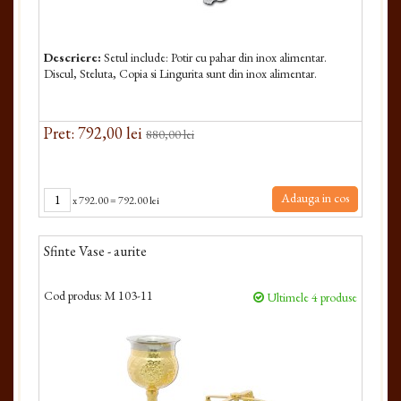
Descriere:
Setul include: Potir cu pahar din inox alimentar.
Discul, Steluta, Copia si Lingurita sunt din inox alimentar.
Pret: 792,00 lei
880,00 lei
Adauga in cos
x
792.00
=
792.00 lei
Sfinte Vase - aurite
Cod produs:
M 103-11
Ultimele 4 produse