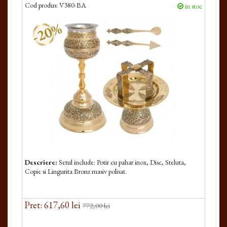
Cod produs:
V380-BA
in stoc
-20%
Descriere:
Setul include: Potir cu pahar inox, Disc, Steluta,
Copie si Lingurita Bronz masiv polisat.
Pret: 617,60 lei
772,00 lei