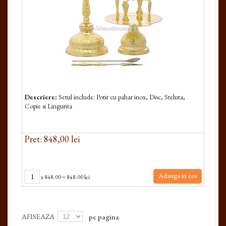
Descriere:
Setul include: Potir cu pahar inox, Disc, Steluta,
Copie si Lingurita
Pret: 848,00 lei
Adauga in cos
x
848.00
=
848.00 lei
AFISEAZA
pe pagina