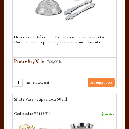
Descriere:
Setul include: Potir cu pahar din inox alimentar.
Discul, Steluta, Copia si Lingurita sunt din inox alimentar.
Pret: 684,00 lei
760,00 lei
Adauga in cos
x
684.00
=
684.00 lei
Sfinte Vase - cupa inox 250 ml
Cod produs:
V9458GN
in stoc