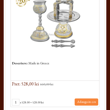
-20%
Descriere:
Made in Greece
Pret: 528,00 lei
660,00 lei
Adauga in cos
x
528.00
=
528.00 lei