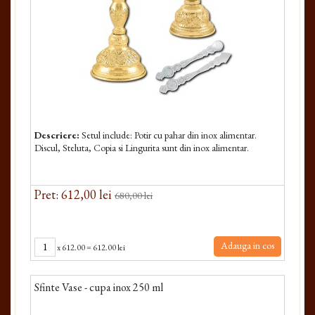
Descriere:
Setul include: Potir cu pahar din inox alimentar.
Discul, Steluta, Copia si Lingurita sunt din inox alimentar.
Pret: 612,00 lei
680,00 lei
Adauga in cos
x
612.00
=
612.00 lei
Sfinte Vase - cupa inox 250 ml