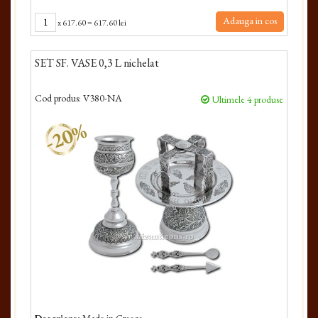
Adauga in cos
x
617.60
=
617.60 lei
SET SF. VASE 0,3 L nichelat
Cod produs:
V380-NA
Ultimele 4 produse
-20%