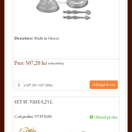
Descriere:
Made in Greece
Pret: 507,20 lei
634,00 lei
Adauga in cos
x
507.20
=
507.20 lei
SET SF. VASE 0,25 L
Cod produs:
V9393GN
Ultimul produs