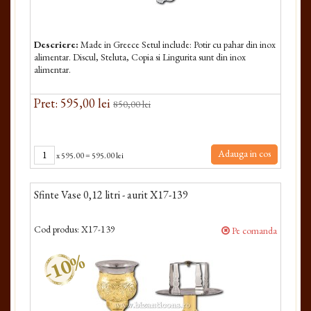
Descriere:
Made in Greece Setul include: Potir cu pahar din inox
alimentar. Discul, Steluta, Copia si Lingurita sunt din inox
alimentar.
Pret: 595,00 lei
850,00 lei
Adauga in cos
x
595.00
=
595.00 lei
Sfinte Vase 0,12 litri - aurit X17-139
Cod produs:
X17-139
Pe comanda
-10%