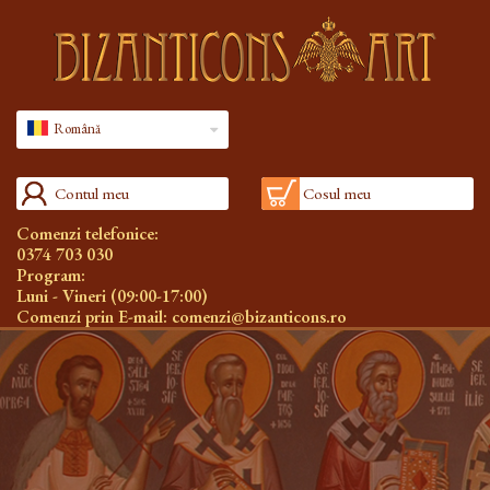
Română
Contul meu
Cosul meu
Comenzi telefonice:
0374 703 030
Program:
Luni - Vineri (09:00-17:00)
Comenzi prin E-mail:
comenzi@bizanticons.ro