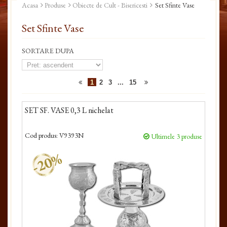
Acasa
Produse
Obiecte de Cult - Bisericesti
Set Sfinte Vase
Set Sfinte Vase
SORTARE DUPA
1
2
3
...
15
SET SF. VASE 0,3 L nichelat
Cod produs:
V9393N
Ultimele 3 produse
-20%