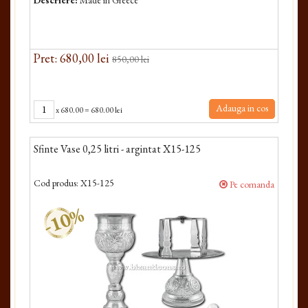
Descriere:
Made in Greece
Pret: 680,00 lei
850,00 lei
Adauga in cos
x
680.00
=
680.00 lei
Sfinte Vase 0,25 litri - argintat X15-125
Cod produs:
X15-125
Pe comanda
-10%