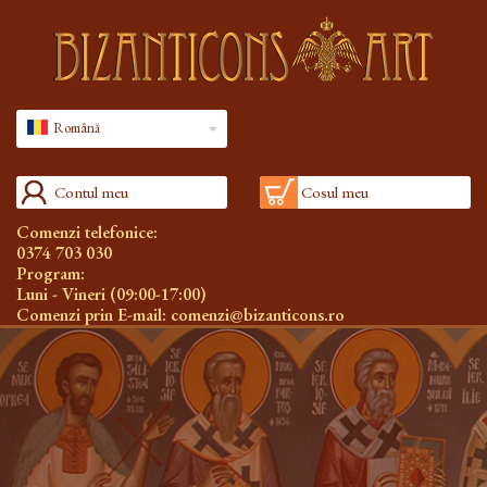
Română
Contul meu
Cosul meu
Comenzi telefonice:
0374 703 030
Program:
Luni - Vineri (09:00-17:00)
Comenzi prin E-mail:
comenzi@bizanticons.ro