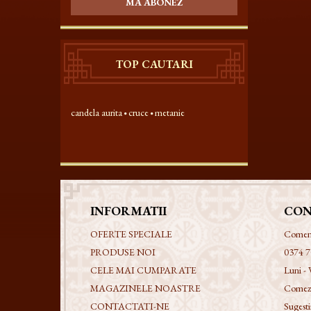
MA ABONEZ
TOP CAUTARI
candela aurita
cruce
metanie
INFORMATII
CON
OFERTE SPECIALE
Comenzi
PRODUSE NOI
0374 7
CELE MAI CUMPARATE
Luni - 
MAGAZINELE NOASTRE
Comezi
CONTACTATI-NE
Sugestii