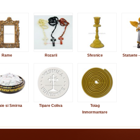
Rame
Rozarii
Sfesnice
Statuete -
ie si Smirna
Tipare Coliva
Toiag
Inmormantare