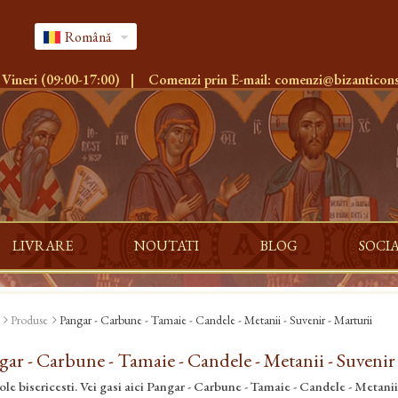
Română
 Vineri (09:00-17:00)
|
Comenzi prin E-mail:
comenzi@bizanticons
LIVRARE
NOUTATI
BLOG
SOCI
Produse
Pangar - Carbune - Tamaie - Candele - Metanii - Suvenir - Marturii
gar - Carbune - Tamaie - Candele - Metanii - Suvenir
ole bisericesti. Vei gasi aici Pangar - Carbune - Tamaie - Candele - Metanii 