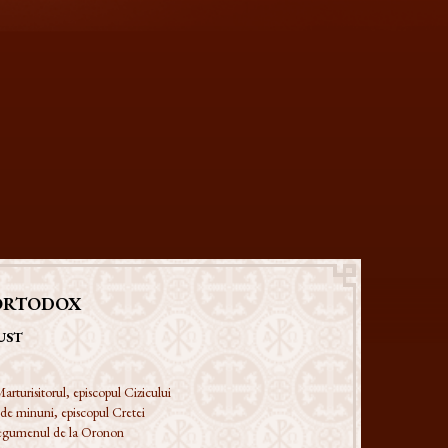
ORTODOX
UST
arturisitorul, episcopul Cizicului
 de minuni, episcopul Cretei
 egumenul de la Oronon