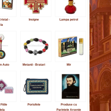
ristal -
Insigne
Lampa petrol
cla
n Auto
Metanii - Bratari
Mir
 Fitile
Portofele
Produse cu
ela
Parintele Arsenie