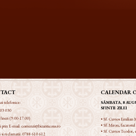
TACT
CALENDAR 
 telefonice:
SÂMBATA, 8 AUG
SFINTII ZILEI
03 030
Vineri (9:00-17:00)
• Sf. Cuvios Emilian M
• Sf. Miron, facatorul
 prin E-mail:
comenzi@bizanticons.ro
• Sf. Cuvios Teodor,
 si reclamatii:
0788 610 612