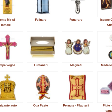
ente Mir si
Felinare
Funerare
Icoane C
Tamaie
Sti
mpa veghe
Lumanari
Magneti
Medalio
rizante auto
Oua Paste
Pernute - Filacterii
Plute -
cand