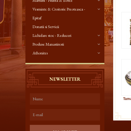
Marturii - Nunta & Botez
Vesminte & Croitorie Preoteasca -
Epitaf
Donatii si Servicii
Lichidare stoc - Reduceri
Produse Manastiresti
Athonites
NEWSLETTER
Tama