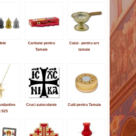
ele
Carbune pentru
Catui - pentru ars
Tamaie
tamaie
andantive
Cruci autocolante
Cutii pentru Tamaie
t 925