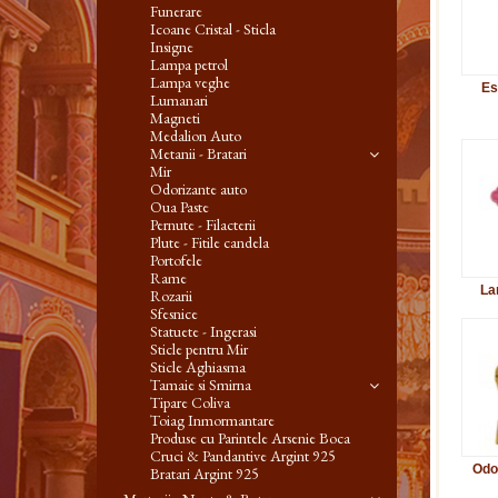
Funerare
Icoane Cristal - Sticla
Insigne
Lampa petrol
Lampa veghe
Es
Lumanari
Magneti
Medalion Auto
Metanii - Bratari
Mir
Odorizante auto
Oua Paste
Pernute - Filacterii
Plute - Fitile candela
Portofele
Rame
La
Rozarii
Sfesnice
Statuete - Ingerasi
Sticle pentru Mir
Sticle Aghiasma
Tamaie si Smirna
Tipare Coliva
Toiag Inmormantare
Produse cu Parintele Arsenie Boca
Cruci & Pandantive Argint 925
Odo
Bratari Argint 925