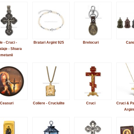
le - Cruci -
Bratari Argint 925
Brelocuri
Cand
laje - Sfoara
metanii
Ceasuri
Coliere - Cruciulite
Cruci
Cruci & P
Argin