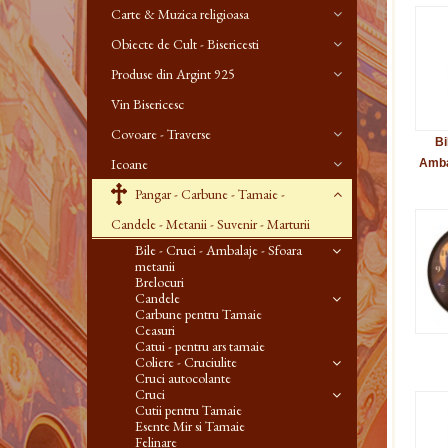
Carte & Muzica religioasa
Obiecte de Cult - Bisericesti
Produse din Argint 925
Vin Bisericesc
Covoare - Traverse
Bi
Icoane
Amba
Pangar - Carbune - Tamaie -
Candele - Metanii - Suvenir - Marturii
Bile - Cruci - Ambalaje - Sfoara
metanii
Brelocuri
Candele
Carbune pentru Tamaie
Ceasuri
Catui - pentru ars tamaie
Coliere - Cruciulite
Cruci autocolante
Cruci
Cutii pentru Tamaie
Esente Mir si Tamaie
Felinare