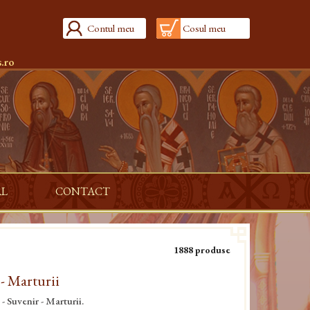
Contul meu
Cosul meu
.ro
AL
CONTACT
1888 produse
 - Marturii
- Suvenir - Marturii.