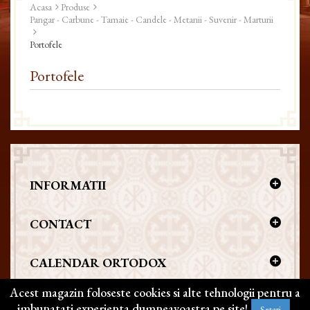
Acasa
Produse
Pangar - Carbune - Tamaie - Candele - Metanii - Suvenir - Marturii
Portofele
Portofele
INFORMATII
CONTACT
CALENDAR ORTODOX
Acest magazin foloseste cookies si alte tehnologii pentru a
imbunatati experienta dumneavoastra pe site!
Setari