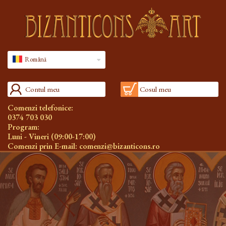
Română
Contul meu
Cosul meu
Comenzi telefonice:
0374 703 030
Program:
Luni - Vineri (09:00-17:00)
Comenzi prin E-mail:
comenzi@bizanticons.ro