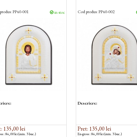
produs:
PP40-001
Cod produs:
PP40-002
in stoc
riere:
Descriere:
: 135,00 lei
Pret: 135,00 lei
ss : 84,00 lei (min. 3 buc.)
En-gross : 84,00 lei (min. 3 buc.)