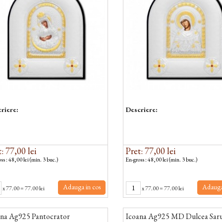
riere:
Descriere:
: 77,00 lei
Pret: 77,00 lei
ss : 48,00 lei (min. 3 buc.)
En-gross : 48,00 lei (min. 3 buc.)
Adauga in cos
Adauga
x
77.00
=
77.00 lei
x
77.00
=
77.00 lei
ana Ag925 Pantocrator
Icoana Ag925 MD Dulcea Sar