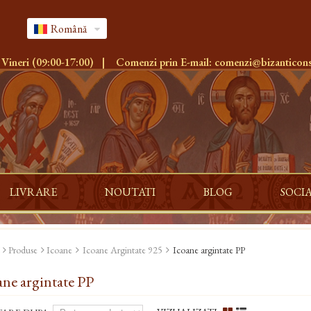
Română
 Vineri (09:00-17:00)
|
Comenzi prin E-mail:
comenzi@bizanticons
LIVRARE
NOUTATI
BLOG
SOCI
Produse
Icoane
Icoane Argintate 925
Icoane argintate PP
ane argintate PP