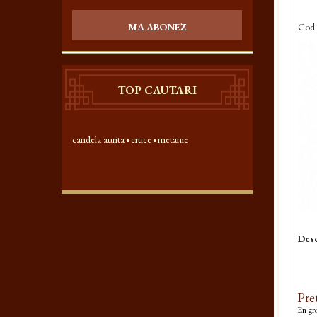
Cod 
MA ABONEZ
TOP CAUTARI
candela aurita
cruce
metanie
Desc
Pret
En-gro