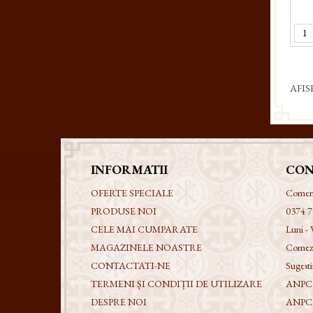
AFIS
INFORMATII
CON
OFERTE SPECIALE
Comenzi
PRODUSE NOI
0374 7
CELE MAI CUMPARATE
Luni - 
MAGAZINELE NOASTRE
Comezi
CONTACTATI-NE
Sugestii
TERMENI ȘI CONDIȚII DE UTILIZARE
ANPC -
DESPRE NOI
ANPC