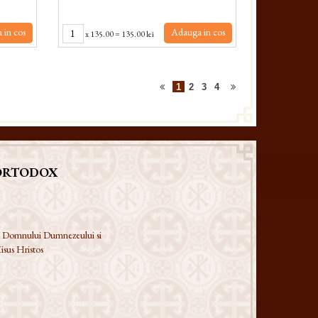
 in cos
Adauga in cos
x
135.00
=
135.00 lei
1
2
3
4
ORTODOX
 a Domnului Dumnezeului si
isus Hristos