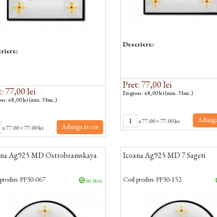
Descriere:
riere:
Pret: 77,00 lei
: 77,00 lei
En-gross : 48,00 lei (min. 3 buc.)
ss : 48,00 lei (min. 3 buc.)
Adauga
x
77.00
=
77.00 lei
Adauga in cos
x
77.00
=
77.00 lei
ana Ag925 MD Ostrobramskaya
Icoana Ag925 MD 7 Sageti
produs:
PP30-067
Cod produs:
PP30-152
in stoc