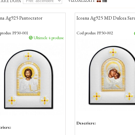
VIZUALIZATI:
TARE DUPA
ana Ag925 Pantocrator
Icoana Ag925 MD Dulcea Sar
produs:
PP30-001
Cod produs:
PP30-002
Ultimele 4 produse
Descriere:
riere: