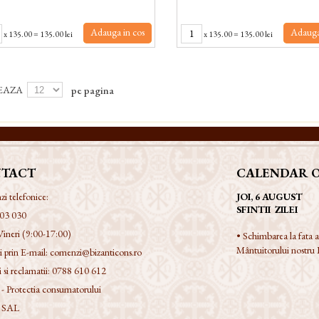
Adauga in cos
Adauga
x
135.00
=
135.00 lei
x
135.00
=
135.00 lei
EAZA
pe pagina
TACT
CALENDAR 
 telefonice:
JOI, 6 AUGUST
SFINTII ZILEI
03 030
Vineri (9:00-17:00)
• Schimbarea la fata
Mântuitorului nostru I
 prin E-mail:
comenzi@bizanticons.ro
 si reclamatii:
0788 610 612
 Protectia consumatorului
 SAL