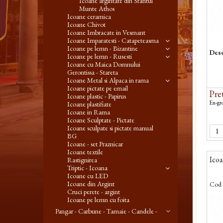
Icoane argintate din Sfantul
Munte Athos
Icoane ceramica
Icoane Chivot
Icoane Imbracate in Vesmant
Icoane Imparatesti - Catapeteasma
Icoane pe lemn - Bizantine
Desc
Icoane pe lemn - Rusesti
Icoane cu Maica Domnului
Gerontissa - Stareta
Icoane Metal si Alpaca in rama
Icoane pictate pe email
Pret
Icoane plastic - Papirus
En-gro
Icoane plastifiate
Icoane in Rama
Icoane Sculptate - Pictate
Icoane sculpate si pictate manual
BG
Icoane - set Praznicar
Icoane textile
Ico
Rastignirea
Triptic - Icoana
Icoane cu LED
Icoane din Argint
Cod 
Cruci perete - argint
Icoane pe lemn cu foita
Pangar - Carbune - Tamaie - Candele -