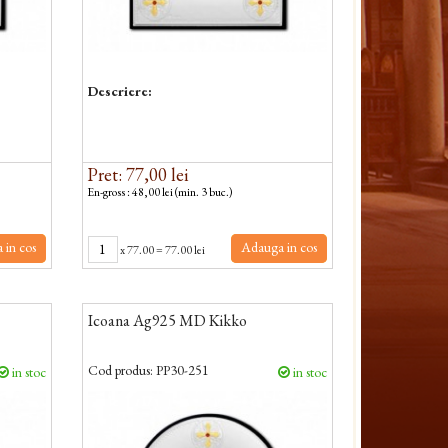
Descriere:
Pret: 77,00 lei
En-gross : 48,00 lei (min. 3 buc.)
 in cos
Adauga in cos
x
77.00
=
77.00 lei
Icoana Ag925 MD Kikko
Cod produs:
PP30-251
in stoc
in stoc