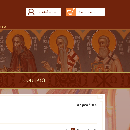
Contul meu
Cosul meu
.ro
AL
CONTACT
42 produse