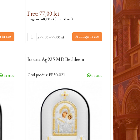
Pret: 77,00 lei
En-gross : 48,00 lei (min. 3 buc.)
 in cos
Adauga in cos
x
77.00
=
77.00 lei
Icoana Ag925 MD Bethleem
Cod produs:
PP30-021
in stoc
in stoc