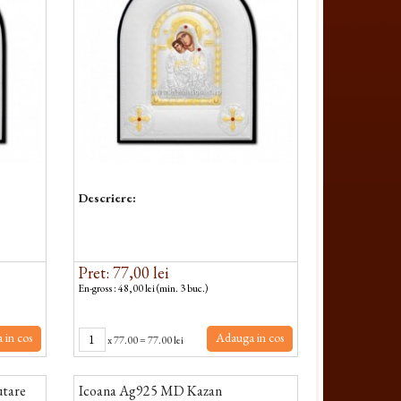
Descriere:
Pret: 77,00 lei
En-gross : 48,00 lei (min. 3 buc.)
 in cos
Adauga in cos
x
77.00
=
77.00 lei
utare
Icoana Ag925 MD Kazan