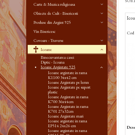
SOR
Carte & Muzica religioasa
Obiecte de Cult - Bisericesti
Ico
Produse din Argint 925
Vin Bisericesc
Cod 
Covoare - Traverse
Icoane
Binecuvantarea casei
Diptic - Icoana
Icoane Argintate 925
Icoane argintate in rama
K1100 34x42 cm
Icoane Argintate pe lemn
Icoane Argintate pe suport
plastic
Icoane Argintate in rama
K700 36x44cm
Icoane Argintate in rama
K701 27x32cm
Icoane Argintate mari
Icoane argintate in rama
EP514 24x26 cm
Desc
Icoane argintate in rama