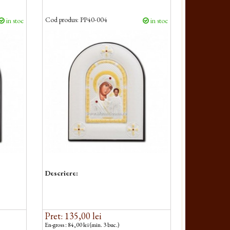
Cod produs:
PP40-004
in stoc
in stoc
Descriere:
Pret: 135,00 lei
En-gross : 84,00 lei (min. 3 buc.)