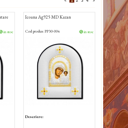
1
2
3
4
utare
Icoana Ag925 MD Kazan
Cod produs:
PP30-004
in stoc
in stoc
Descriere: