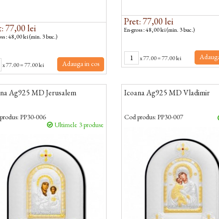
Pret: 77,00 lei
: 77,00 lei
En-gross : 48,00 lei (min. 3 buc.)
ss : 48,00 lei (min. 3 buc.)
Adauga
x
77.00
=
77.00 lei
Adauga in cos
x
77.00
=
77.00 lei
ana Ag925 MD Jerusalem
Icoana Ag925 MD Vladimir
produs:
PP30-006
Cod produs:
PP30-007
Ultimele 3 produse