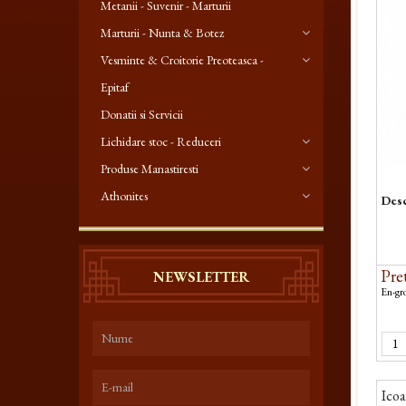
Metanii - Suvenir - Marturii
Marturii - Nunta & Botez
Vesminte & Croitorie Preoteasca -
Epitaf
Donatii si Servicii
Lichidare stoc - Reduceri
Produse Manastiresti
Athonites
Desc
Pret
NEWSLETTER
En-gro
Ico