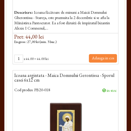
Descriere:
Icoana făcătoare de minuni a Maicii Dom­nului
Gherontissa - Stareța, este praznuita la 2 decembrie si se afla la
Mânăstirea Pantocrator. Ea a fost dăruită de împăratul bizantin
Alexie I Comnenul,...
Pret: 44,00 lei
En-gross : 27,00 lei (min. 3 buc.)
Adauga in cos
x
44.00
=
44.00 lei
Icoana argintata - Maica Domnului Gerontissa - Sporul
casei 6x12 cm
Cod produs:
PB20-018
in stoc