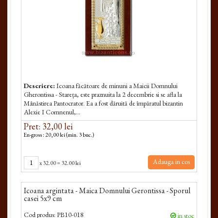
Descriere:
Icoana făcătoare de minuni a Maicii Dom­nului
Gherontissa - Stareța, este praznuita la 2 decembrie si se afla la
Mânăstirea Pantocrator. Ea a fost dăruită de împăratul bizantin
Alexie I Comnenul,...
Pret: 32,00 lei
En-gross : 20,00 lei (min. 3 buc.)
Adauga in cos
x
32.00
=
32.00 lei
Icoana argintata - Maica Domnului Gerontissa - Sporul
casei 5x9 cm
Cod produs:
PB10-018
in stoc