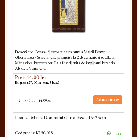
Descriere:
Icoana făcătoare de minuni a Maicii Dom­nului
Gherontissa - Stareța, este praznuita la 2 decembrie si se afla la
Mânăstirea Pantocrator. Ea a fost dăruită de împăratul bizantin
Alexie I Comnenul,...
Pret: 44,00 lei
En-gross : 27,00 lei (min. 3 buc.)
Adauga in cos
x
44.00
=
44.00 lei
Icoana - Maica Domnului Gerontissa - 16x33cm
Cod produs:
K150-018
in stoc