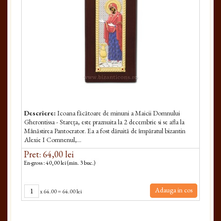
Descriere:
Icoana făcătoare de minuni a Maicii Dom­nului
Gherontissa - Stareța, este praznuita la 2 decembrie si se afla la
Mânăstirea Pantocrator. Ea a fost dăruită de împăratul bizantin
Alexie I Comnenul,...
Pret: 64,00 lei
En-gross : 40,00 lei (min. 3 buc.)
Adauga in cos
x
64.00
=
64.00 lei