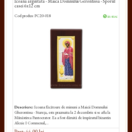
Icoana argintata - Maica Domnului Gerontissa - Sporul
casei 6x12 cm
Cod produs:
PC20-018
in stoc
Descriere:
Icoana făcătoare de minuni a Maicii Dom­nului
Gherontissa - Stareța, este praznuita la 2 decembrie si se afla la
Mânăstirea Pantocrator. Ea a fost dăruită de împăratul bizantin
Alexie I Comnenul,...
Pret: 44,00 lei