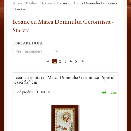
Acasa
Produse
Icoane
Icoane cu Maica Domnului Gerontissa
- Stareta
Icoane cu Maica Domnului Gerontissa -
Stareta
SORTARE DUPA
1
2
3
4
5
Icoana argintata - Maica Domnului Gerontissa - Sporul
casei 5x9 cm
Cod produs:
PT10-018
in stoc