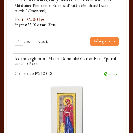
Gherontissa - Stareța, este praznuita la 2 decembrie si se afla la
Mânăstirea Pantocrator. Ea a fost dăruită de împăratul bizantin
Alexie I Comnenul,...
Pret: 36,00 lei
En-gross : 22,00 lei (min. 3 buc.)
Adauga in cos
x
36.00
=
36.00 lei
Icoana argintata - Maica Domnului Gerontissa - Sporul
casei 5x9 cm
Cod produs:
PW10-018
in stoc