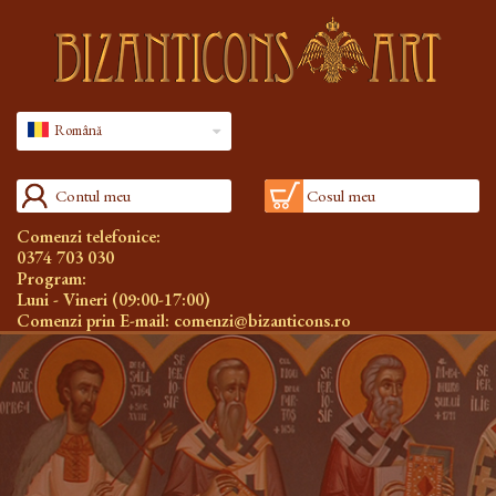
Română
Contul meu
Cosul meu
Comenzi telefonice:
0374 703 030
Program:
Luni - Vineri (09:00-17:00)
Comenzi prin E-mail:
comenzi@bizanticons.ro