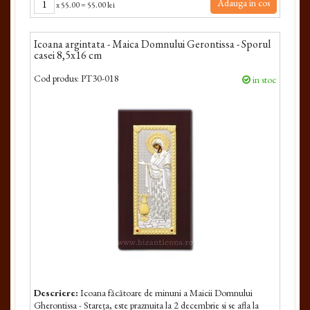
Adauga in cos
x
55.00
=
55.00 lei
Icoana argintata - Maica Domnului Gerontissa - Sporul
casei 8,5x16 cm
Cod produs:
PT30-018
in stoc
Descriere:
Icoana făcătoare de minuni a Maicii Dom­nului
Gherontissa - Stareța, este praznuita la 2 decembrie si se afla la