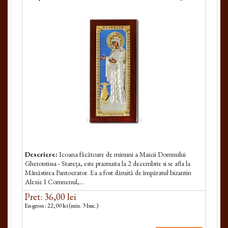
Descriere:
Icoana făcătoare de minuni a Maicii Dom­nului
Gherontissa - Stareța, este praznuita la 2 decembrie si se afla la
Mânăstirea Pantocrator. Ea a fost dăruită de împăratul bizantin
Alexie I Comnenul,...
Pret: 36,00 lei
En-gross : 22,00 lei (min. 3 buc.)