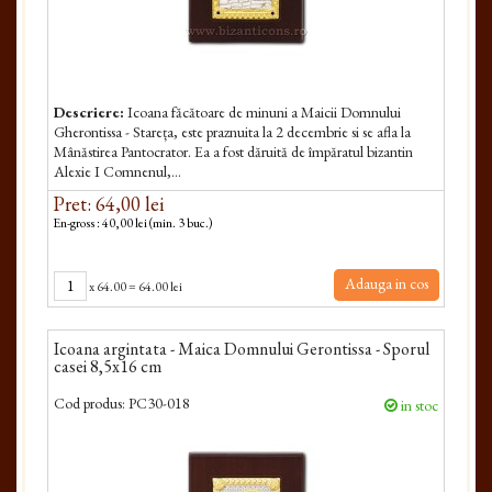
Descriere:
Icoana făcătoare de minuni a Maicii Dom­nului
Gherontissa - Stareța, este praznuita la 2 decembrie si se afla la
Mânăstirea Pantocrator. Ea a fost dăruită de împăratul bizantin
Alexie I Comnenul,...
Pret: 64,00 lei
En-gross : 40,00 lei (min. 3 buc.)
Adauga in cos
x
64.00
=
64.00 lei
Icoana argintata - Maica Domnului Gerontissa - Sporul
casei 8,5x16 cm
Cod produs:
PC30-018
in stoc