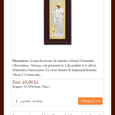
Descriere:
Icoana făcătoare de minuni a Maicii Dom­nului
Gherontissa - Stareța, este praznuita la 2 decembrie si se afla la
Mânăstirea Pantocrator. Ea a fost dăruită de împăratul bizantin
Alexie I Comnenul,...
Pret: 40,00 lei
En-gross : 25,00 lei (min. 3 buc.)
Adauga in cos
x
40.00
=
40.00 lei