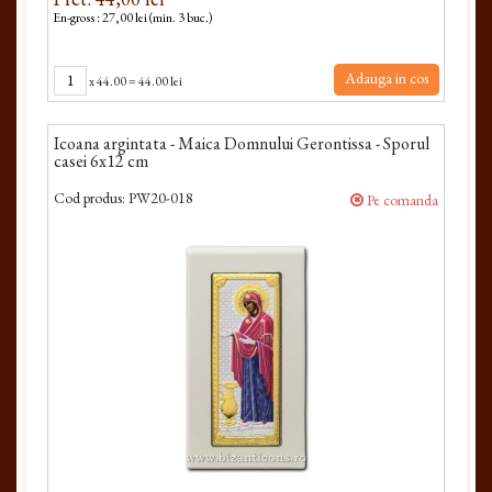
En-gross : 27,00 lei (min. 3 buc.)
Adauga in cos
x
44.00
=
44.00 lei
Icoana argintata - Maica Domnului Gerontissa - Sporul
casei 6x12 cm
Cod produs:
PW20-018
Pe comanda