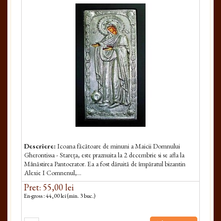
Descriere:
Icoana făcătoare de minuni a Maicii Dom­nului
Gherontissa - Stareța, este praznuita la 2 decembrie si se afla la
Mânăstirea Pantocrator. Ea a fost dăruită de împăratul bizantin
Alexie I Comnenul,...
Pret: 55,00 lei
En-gross : 44,00 lei (min. 3 buc.)