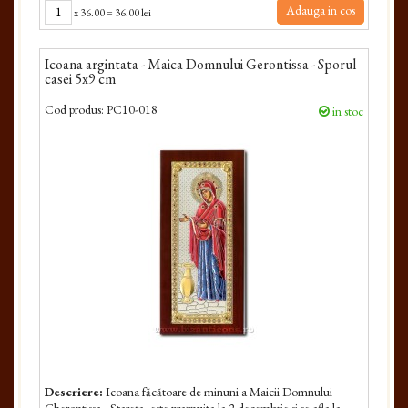
Adauga in cos
x
36.00
=
36.00 lei
Icoana argintata - Maica Domnului Gerontissa - Sporul
casei 5x9 cm
Cod produs:
PC10-018
in stoc
Descriere:
Icoana făcătoare de minuni a Maicii Dom­nului