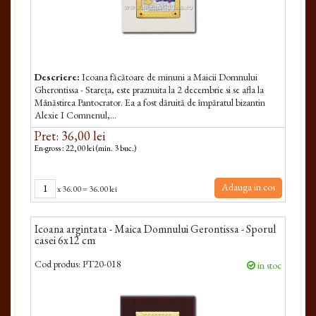
Descriere:
Icoana făcătoare de minuni a Maicii Dom­nului
Gherontissa - Stareța, este praznuita la 2 decembrie si se afla la
Mânăstirea Pantocrator. Ea a fost dăruită de împăratul bizantin
Alexie I Comnenul,...
Pret: 36,00 lei
En-gross : 22,00 lei (min. 3 buc.)
Adauga in cos
x
36.00
=
36.00 lei
Icoana argintata - Maica Domnului Gerontissa - Sporul
casei 6x12 cm
Cod produs:
PT20-018
in stoc