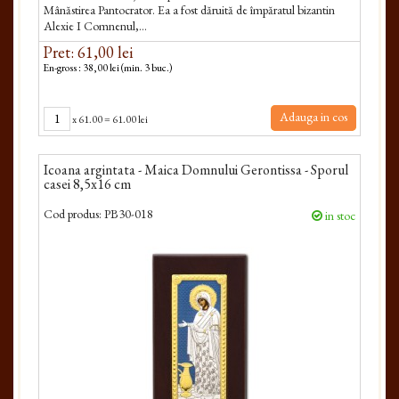
Mânăstirea Pantocrator. Ea a fost dăruită de împăratul bizantin
Alexie I Comnenul,...
Pret: 61,00 lei
En-gross : 38,00 lei (min. 3 buc.)
Adauga in cos
x
61.00
=
61.00 lei
Icoana argintata - Maica Domnului Gerontissa - Sporul
casei 8,5x16 cm
Cod produs:
PB30-018
in stoc