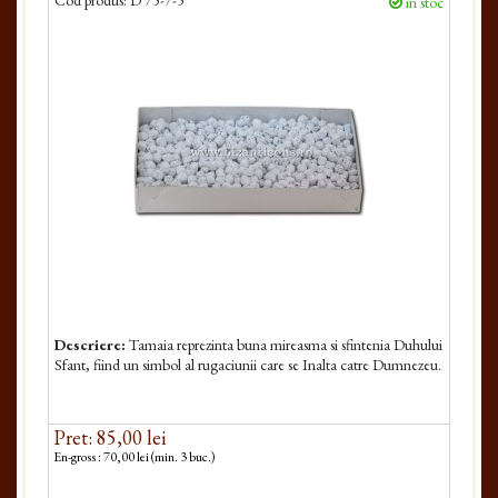
Cod produs:
D 75-7-5
in stoc
Descriere:
Tamaia reprezinta buna mireasma si sfintenia Duhului
Sfant, fiind un simbol al rugaciunii care se Inalta catre Dumnezeu.
Pret: 85,00 lei
En-gross : 70,00 lei (min. 3 buc.)