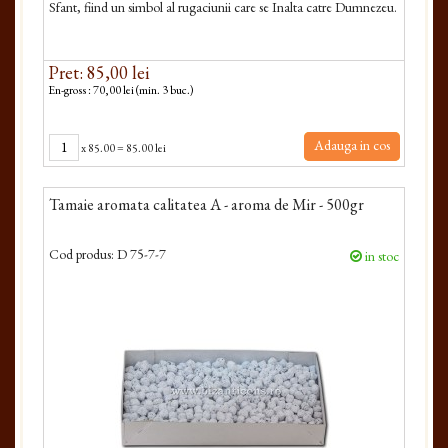
Sfant, fiind un simbol al rugaciunii care se Inalta catre Dumnezeu.
Pret: 85,00 lei
En-gross : 70,00 lei (min. 3 buc.)
Adauga in cos
x
85.00
=
85.00 lei
Tamaie aromata calitatea A - aroma de Mir - 500gr
Cod produs:
D 75-7-7
in stoc