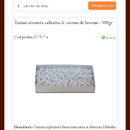
Adauga in cos
x
85.00
=
85.00 lei
Tamaie aromata calitatea A - aroma de Iasomie - 500gr
Cod produs:
D 75-7-4
in stoc
Descriere:
Tamaia reprezinta buna mireasma si sfintenia Duhului