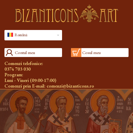
Română
Contul meu
Cosul meu
Comenzi telefonice:
0374 703 030
Program:
Luni - Vineri (09:00-17:00)
Comenzi prin E-mail:
comenzi@bizanticons.ro