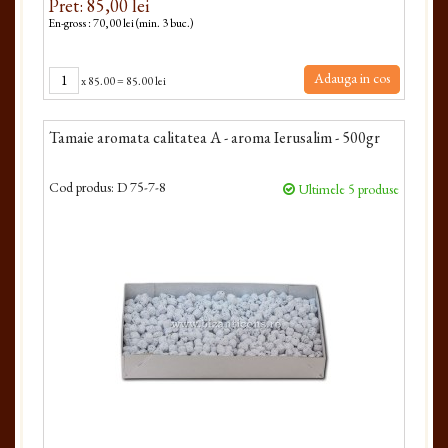
Pret: 85,00 lei
En-gross : 70,00 lei (min. 3 buc.)
Adauga in cos
x
85.00
=
85.00 lei
Tamaie aromata calitatea A - aroma Ierusalim - 500gr
Cod produs:
D 75-7-8
Ultimele 5 produse