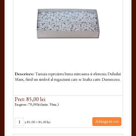
Descriere:
Tamaia reprezinta buna mireasma si sfintenia Duhului
Sfant, fiind un simbol al rugaciunii care se Inalta catre Dumnezeu.
Pret: 85,00 lei
En-gross : 70,00 lei (min. 3 buc.)
Adauga in cos
x
85.00
=
85.00 lei