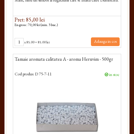
Sfant, fiind un simbol al rugaciunii care se Inalta catre Dumnezeu.
Pret: 85,00 lei
En-gross : 70,00 lei (min. 3 buc.)
Adauga in cos
x
85.00
=
85.00 lei
Tamaie aromata calitatea A - aroma Heruvim - 500gr
Cod produs:
D 75-7-11
in stoc