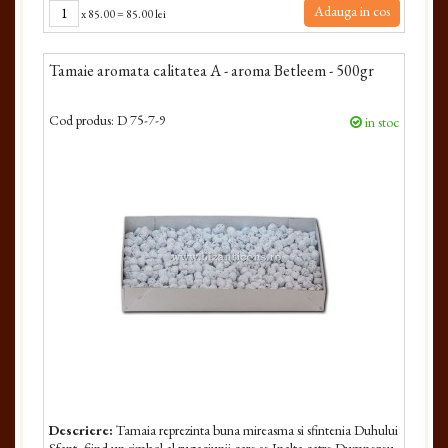
Adauga in cos
x
85.00
=
85.00 lei
Tamaie aromata calitatea A - aroma Betleem - 500gr
Cod produs:
D 75-7-9
in stoc
Descriere:
Tamaia reprezinta buna mireasma si sfintenia Duhului