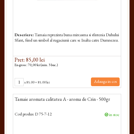
Descriere:
Tamaia reprezinta buna mireasma si sfintenia Duhului
Sfant, fiind un simbol al rugaciunii care se Inalta catre Dumnezeu.
Pret: 85,00 lei
En-gross : 70,00 lei (min. 3 buc.)
Adauga in cos
x
85.00
=
85.00 lei
Tamaie aromata calitatea A - aroma de Crin - 500gr
Cod produs:
D 75-7-12
in stoc