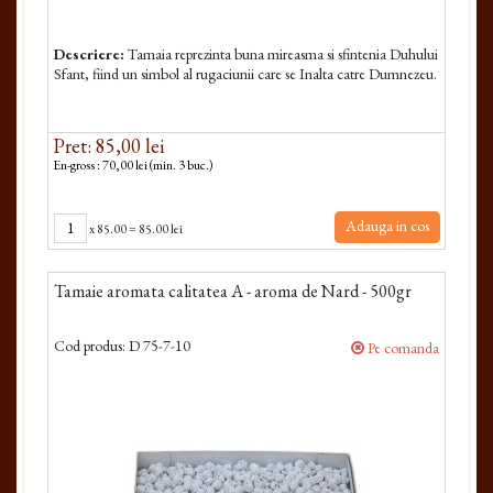
Descriere:
Tamaia reprezinta buna mireasma si sfintenia Duhului
Sfant, fiind un simbol al rugaciunii care se Inalta catre Dumnezeu.
Pret: 85,00 lei
En-gross : 70,00 lei (min. 3 buc.)
Adauga in cos
x
85.00
=
85.00 lei
Tamaie aromata calitatea A - aroma de Nard - 500gr
Cod produs:
D 75-7-10
Pe comanda