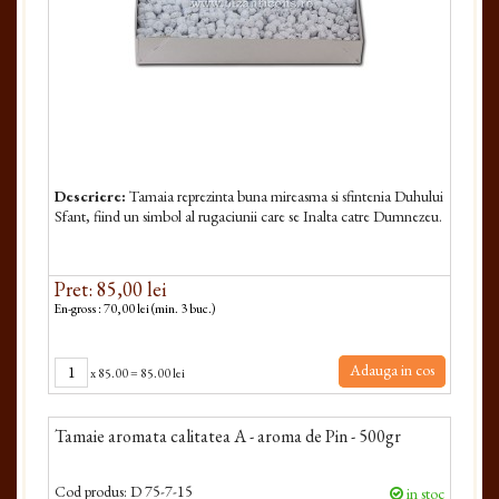
Descriere:
Tamaia reprezinta buna mireasma si sfintenia Duhului
Sfant, fiind un simbol al rugaciunii care se Inalta catre Dumnezeu.
Pret: 85,00 lei
En-gross : 70,00 lei (min. 3 buc.)
Adauga in cos
x
85.00
=
85.00 lei
Tamaie aromata calitatea A - aroma de Pin - 500gr
Cod produs:
D 75-7-15
in stoc