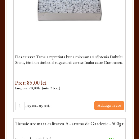
Descriere:
Tamaia reprezinta buna mireasma si sfintenia Duhului
Sfant, fiind un simbol al rugaciunii care se Inalta catre Dumnezeu.
Pret: 85,00 lei
En-gross : 70,00 lei (min. 3 buc.)
Adauga in cos
x
85.00
=
85.00 lei
Tamaie aromata calitatea A - aroma de Gardenie - 500gr