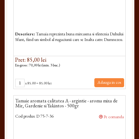
Descriere:
Tamaia reprezinta buna mireasma si sfintenia Duhului
Sfant, fiind un simbol al rugaciunii care se Inalta catre Dumnezeu.
Pret: 85,00 lei
En-gross : 70,00 lei (min. 3 buc.)
Adauga in cos
x
85.00
=
85.00 lei
Tamaie aromata calitatea A - argintie - aroma mixa de
Mir, Gardenie si Yakintos - 500gr
Cod produs:
D 75-7-36
Pe comanda