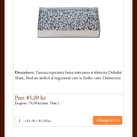
Descriere:
Tamaia reprezinta buna mireasma si sfintenia Duhului
Sfant, fiind un simbol al rugaciunii care se Inalta catre Dumnezeu.
Pret: 85,00 lei
En-gross : 70,00 lei (min. 3 buc.)
Adauga in cos
x
85.00
=
85.00 lei