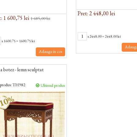
Pret: 2 448,00 lei
: 1 600,75 lei
1 685,00 lei
x
2448.00
=
2448.00 lei
x
1600.75
=
1600.75 lei
Adauga
Adauga in cos
 botez - lemn sculptat
produs:
TH982
Ultimul produs
10%