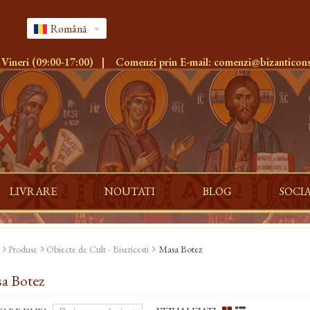
Română
 Vineri (09:00-17:00)
|
Comenzi prin E-mail:
comenzi@bizanticons
LIVRARE
NOUTATI
BLOG
SOCI
Produse
Obiecte de Cult - Bisericesti
Masa Botez
a Botez