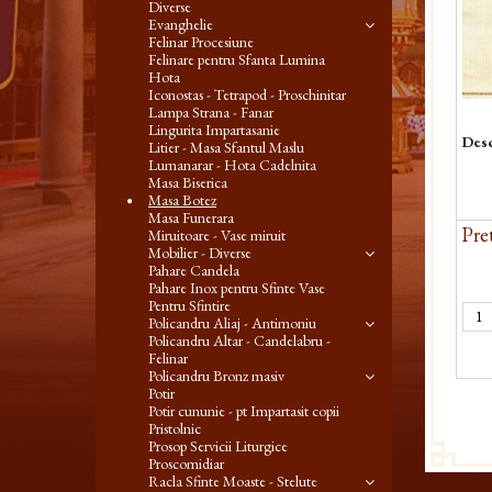
Diverse
Evanghelie
Felinar Procesiune
Felinare pentru Sfanta Lumina
Hota
Iconostas - Tetrapod - Proschinitar
Lampa Strana - Fanar
Lingurita Impartasanie
Desc
Litier - Masa Sfantul Maslu
Lumanarar - Hota Cadelnita
Masa Biserica
Masa Botez
Masa Funerara
Pret
Miruitoare - Vase miruit
Mobilier - Diverse
Pahare Candela
Pahare Inox pentru Sfinte Vase
Pentru Sfintire
Policandru Aliaj - Antimoniu
Policandru Altar - Candelabru -
Felinar
Policandru Bronz masiv
Potir
Potir cununie - pt Impartasit copii
Pristolnic
Prosop Servicii Liturgice
Proscomidiar
Racla Sfinte Moaste - Stelute