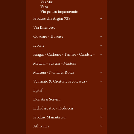
Vas Mir
Vaza
Vin pentru impartasanie
Produse din Argint 925
Vin Bisericesc
Covoare - Traverse
Icoane
Pangar - Carbune - Tamaie - Candele -
Metanii - Suvenir - Marturii
Marturii - Nunta & Botez
Vesminte & Croitorie Preoteasca -
Epitaf
Donatii si Servicii
Lichidare stoc - Reduceri
Produse Manastiresti
Athonites