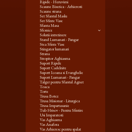
Ripide - Heruvimi
Scaune Biserica - Arhieresti
Scaune strana
Set Sfantul Maslu
Set Sfinte Vase
Sfanta Masa
Sfesnice
Solutii intretinere
Stand Lumanari - Pangar
Stea Sfinte Vase
Stingator lumanari
Strana
Stropitor Aghiasma
Suport Ripide
Suport Cadelnite
Suport Icoana si Evanghelie
Suport Lumanari - Pangar
Talger pentru Sfantul Agnet
Toaca
Torte
Trusa Botez
Trusa Misionar - Liturgica
Trusa Impartasanie
Tub Hrisov - Pentru Sfintire
Usi Imparatesti
Vas Aghiasma
Vas Anafora
Vas Arhieresc pentru spalat