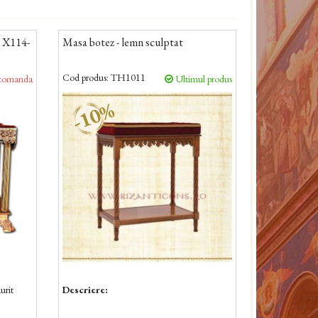
- X114-
Masa botez - lemn sculptat
Cod produs:
TH1011
comanda
Ultimul produs
-10%
urit
Descriere: