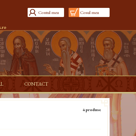
Contul meu
Cosul meu
.ro
AL
CONTACT
4 produse