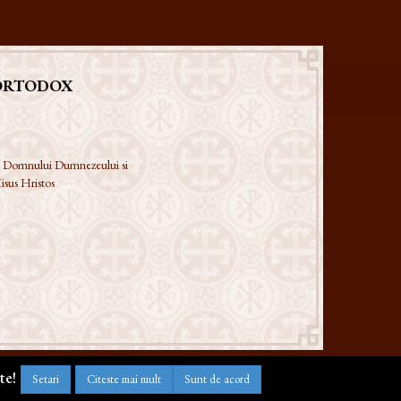
ORTODOX
 a Domnului Dumnezeului si
isus Hristos
te!
Setari
Citeste mai mult
Sunt de acord