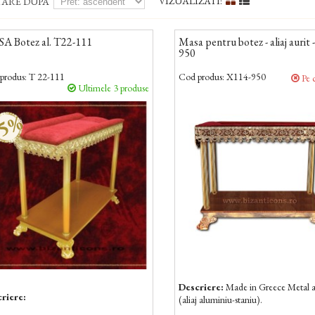
VIZUALIZATI:
TARE DUPA
A Botez al. T22-111
Masa pentru botez - aliaj aurit 
950
produs:
T 22-111
Cod produs:
X114-950
Pe 
Ultimele 3 produse
-5%
Descriere:
Made in Greece Metal a
riere:
(aliaj aluminiu-staniu).