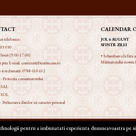
TACT
CALENDAR 
 telefonice:
JOI, 6 AUGUST
SFINTII ZILEI
03 030
Vineri (9:00-17:00)
• Schimbarea la fata
Mântuitorului nostru I
 prin E-mail:
comenzi@bizanticons.ro
 si reclamatii:
0788 610 612
 Protectia consumatorului
 SAL
 SOL
Prelucrarea datelor cu caracter personal
tehnologii pentru a imbunatati experienta dumneavoastra pe si
zervate