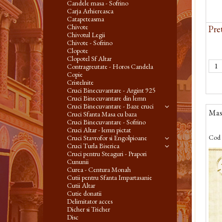
Candele masa - Sofrino
Carja Arhiereasca
Catapeteasma
Chivote
Pret
Chivotul Legii
Chivote - Sofrino
Clopote
Clopotel Sf Altar
Contragreutate - Horos Candela
Copie
Cristelnite
Cruci Binecuvantare - Argint 925
Cruci Binecuvantare din lemn
Cruci Binecuvantare - Baze cruci
Masa
Cruci Sfanta Masa cu baza
Cruci Binecuvantare - Sofrino
Cruci Altar - lemn pictat
Cod 
Cruci Stavrofor si Engolpioane
Cruci Turla Biserica
Cruci pentru Steaguri - Prapori
-
Cununii
Curea - Centura Monah
Cutii pentru Sfanta Impartasanie
Cutii Altar
Cutie donatii
Delimitator acces
Dicher si Tricher
Disc