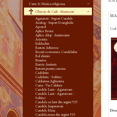
SOR
Carte & Muzica religioasa
Obiecte de Cult - Bisericesti
MAS
Agatatori - Suport Candele
Analog - Suport Evanghelie
Apostol
Cod 
Aplice Bronz
Aplice Aliaj - Antimoniu
Axionita
Baldachin
Baston Arhieresc
Becuri economice Candelabre
Bol sfintire
Busuioc
Burete Antimis
Butoni pentru camasa
Cadelnite
Cadelnite - Sofrino
Caldarusa Aghiasma
Cana - Vas Caldura
Candele Lant - Agatatoare
Candele Lant - Agatatoare -
Sofrino
Candela cu lant din argint 925
Candele Imparatesti
Candele Masa
Desc
Candela masa din argint 925