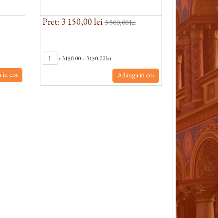
Pret: 3 150,00 lei
3 500,00 lei
x
3150.00
=
3150.00 lei
 in cos
Adauga in cos