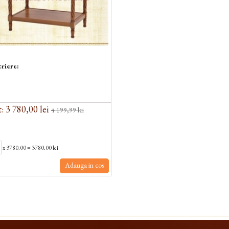
riere:
: 3 780,00 lei
4 199,99 lei
x
3780.00
=
3780.00 lei
Adauga in cos