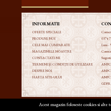
INFORMATII
CON
OFERTE SPECIALE
Comenzi
PRODUSE NOI
0374 7
CELE MAI CUMPARATE
Luni - 
MAGAZINELE NOASTRE
Comezi
CONTACTATI-NE
Sugestii
TERMENI ȘI CONDIȚII DE UTILIZARE
ANPC -
DESPRE NOI
ANPC
HARTA SITE-ULUI
ANPC
GDPR - 
Acest magazin foloseste cookies si alte 
Copyright @ 2026 | BIZANTICONS. Toate drepturile re