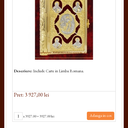
Descriere:
Include Carte in Limba Romana.
Pret: 3 927,00 lei
Adauga in cos
x
3927.00
=
3927.00 lei