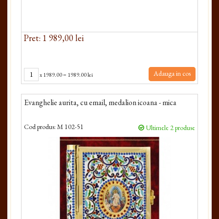
Pret: 1 989,00 lei
Adauga in cos
x
1989.00
=
1989.00 lei
Evanghelie aurita, cu email, medalion icoana - mica
Cod produs:
M 102-51
Ultimele 2 produse