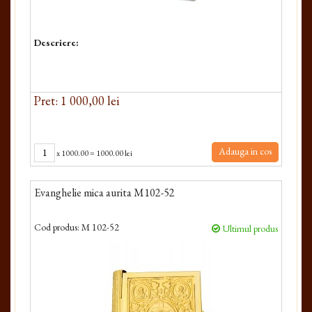
Descriere:
Pret: 1 000,00 lei
Adauga in cos
x
1000.00
=
1000.00 lei
Evanghelie mica aurita M102-52
Cod produs:
M 102-52
Ultimul produs