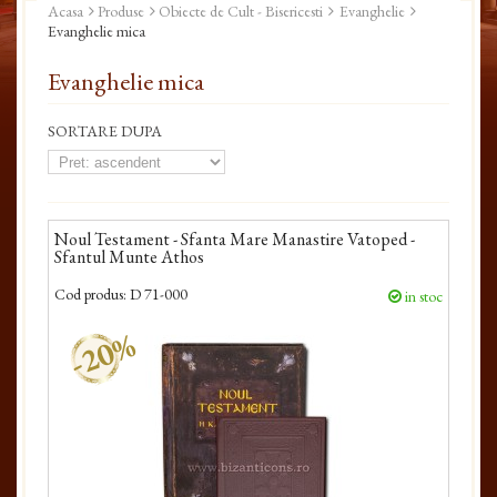
Acasa
Produse
Obiecte de Cult - Bisericesti
Evanghelie
Evanghelie mica
Evanghelie mica
SORTARE DUPA
Noul Testament - Sfanta Mare Manastire Vatoped -
Sfantul Munte Athos
Cod produs:
D 71-000
in stoc
-20%