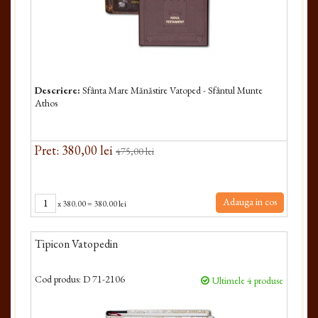
Descriere:
Sfânta Mare Mănăstire Vatoped - Sfântul Munte
Athos
Pret: 380,00 lei
475,00 lei
Adauga in cos
x
380.00
=
380.00 lei
Tipicon Vatopedin
Cod produs:
D 71-2106
Ultimele 4 produse