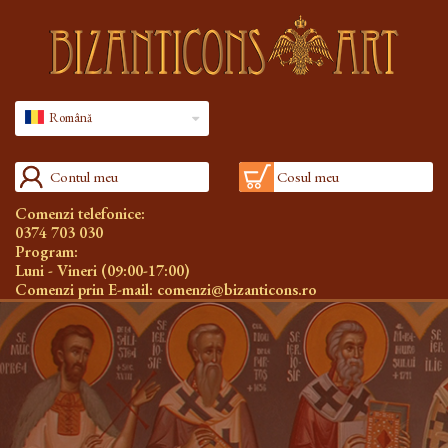
Română
Contul meu
Cosul meu
Comenzi telefonice:
0374 703 030
Program:
Luni - Vineri (09:00-17:00)
Comenzi prin E-mail:
comenzi@bizanticons.ro