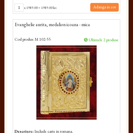
Adauga in cos
x
1989.00
=
1989.00 lei
Evanghelie aurita, medalion icoana - mica
Cod produs:
M 102-55
Ultimele 2 produse
Descriere:
Include carte in romana.