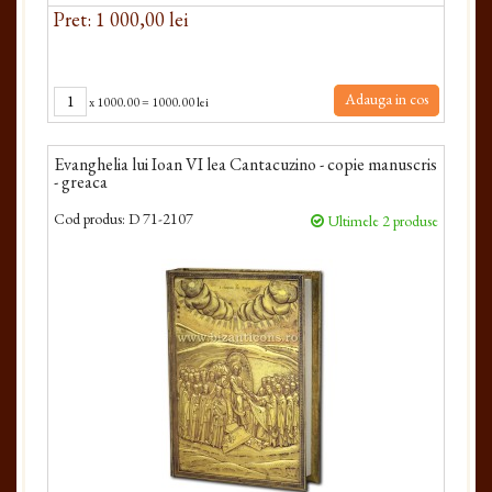
Pret: 1 000,00 lei
Adauga in cos
x
1000.00
=
1000.00 lei
Evanghelia lui Ioan VI lea Cantacuzino - copie manuscris
- greaca
Cod produs:
D 71-2107
Ultimele 2 produse