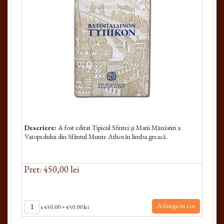
Descriere:
Α fost editat Tipicul Sfintei și Marii Mănăstiri a
Vatopedului din Sfântul Munte Athos în limba greacă.
Pret: 450,00 lei
Adauga in cos
x
450.00
=
450.00 lei