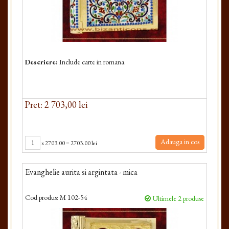
Descriere:
Include carte in romana.
Pret: 2 703,00 lei
Adauga in cos
x
2703.00
=
2703.00 lei
Evanghelie aurita si argintata - mica
Cod produs:
M 102-54
Ultimele 2 produse