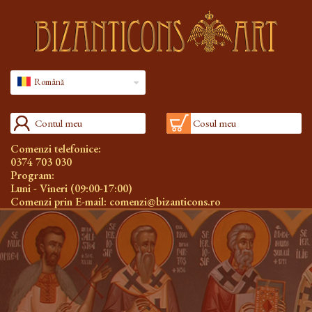
Română
Contul meu
Cosul meu
Comenzi telefonice:
0374 703 030
Program:
Luni - Vineri (09:00-17:00)
Comenzi prin E-mail:
comenzi@bizanticons.ro