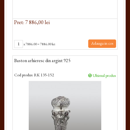
Pret: 7 886,00 lei
Adauga in cos
x
7886.00
=
7886.00 lei
Baston arhieresc din argint 925
Cod produs:
RK 135-152
Ultimul produs