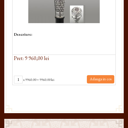
Descriere:
Pret: 9 960,00 lei
Adauga in cos
x
9960.00
=
9960.00 lei