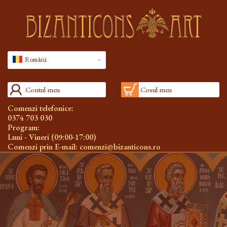
Română
Contul meu
Cosul meu
Comenzi telefonice:
0374 703 030
Program:
Luni - Vineri (09:00-17:00)
Comenzi prin E-mail:
comenzi@bizanticons.ro