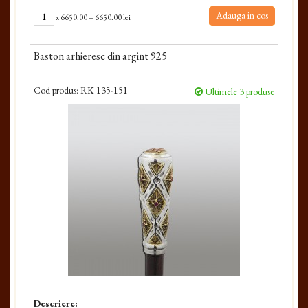
Adauga in cos
x
6650.00
=
6650.00 lei
Baston arhieresc din argint 925
Cod produs:
RK 135-151
Ultimele 3 produse
Descriere: