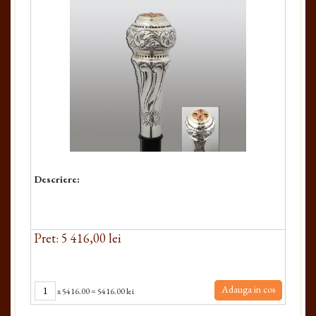
Descriere:
Pret: 5 416,00 lei
Adauga in cos
x
5416.00
=
5416.00 lei