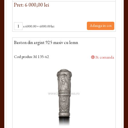
Pret: 6 000,00 lei
Adauga in cos
x
6000.00
=
6000.00 lei
Baston din argint 925 masiv cu lemn
Cod produs:
M 135-42
Pe comanda