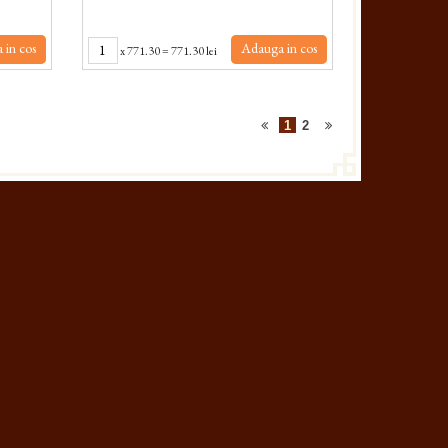
 in cos
Adauga in cos
x
771.30
=
771.30 lei
1
2