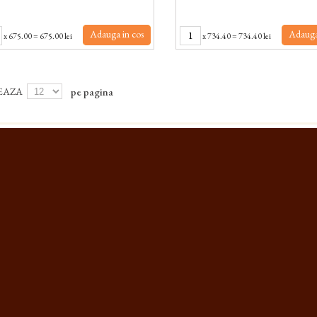
Adauga in cos
Adauga
x
675.00
=
675.00 lei
x
734.40
=
734.40 lei
EAZA
pe pagina