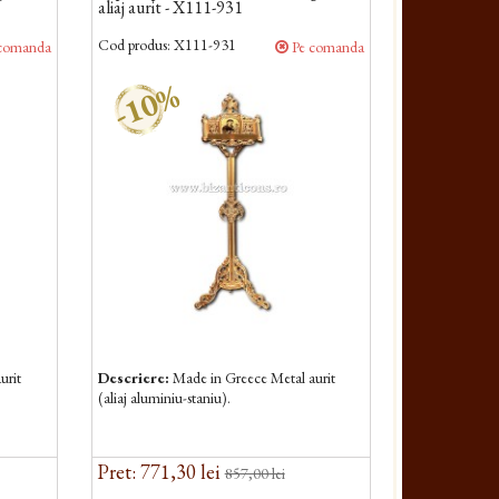
aliaj aurit - X111-931
Cod produs:
X111-931
comanda
Pe comanda
-10%
urit
Descriere:
Made in Greece Metal aurit
(aliaj aluminiu-staniu).
Pret: 771,30 lei
857,00 lei