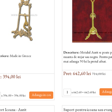
Descriere:
Metalul Aurit se poate p
riere:
Made in Greece
nuanta de stejar sau negru. Pentru pa
mai adauga 90 lei la pretul afisat.
Pret: 642,60 lei
714,00 lei
: 394,00 lei
Adauga
x
642.60
=
642.60 lei
Adauga in cos
x
394.00
=
394.00 lei
rt Icoana - Aurit
Suport pentru icoana sau evang