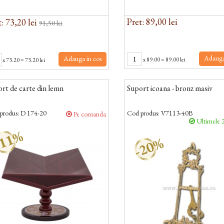
Pret: 89,00 lei
: 73,20 lei
91,50 lei
Adauga
Adauga in cos
x
89.00
=
89.00 lei
x
73.20
=
73.20 lei
rt de carte din lemn
Suport icoana - bronz masiv
produs:
D 174-20
Cod produs:
V7113-40B
Pe comanda
Ultimele 2
11%
-20%