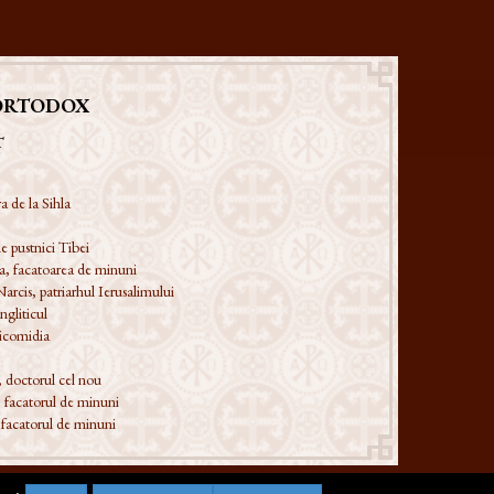
ORTODOX
T
a de la Sihla
e pustnici Tibei
a, facatoarea de minuni
Narcis, patriarhul Ierusalimului
ngliticul
Nicomidia
, doctorul cel nou
 facatorul de minuni
 facatorul de minuni