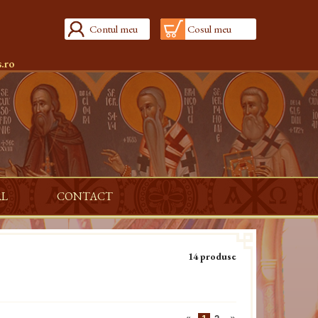
Contul meu
Cosul meu
.ro
AL
CONTACT
14 produse