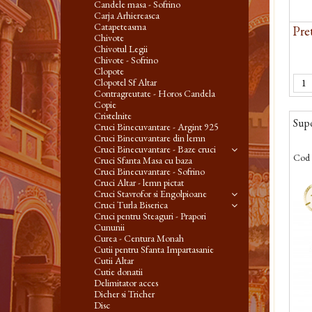
Candele masa - Sofrino
Carja Arhiereasca
Catapeteasma
Pret
Chivote
Chivotul Legii
Chivote - Sofrino
Clopote
Clopotel Sf Altar
Contragreutate - Horos Candela
Copie
Cristelnite
Supo
Cruci Binecuvantare - Argint 925
Cruci Binecuvantare din lemn
Cruci Binecuvantare - Baze cruci
Cod 
Cruci Sfanta Masa cu baza
Cruci Binecuvantare - Sofrino
-
Cruci Altar - lemn pictat
Cruci Stavrofor si Engolpioane
Cruci Turla Biserica
Cruci pentru Steaguri - Prapori
Cununii
Curea - Centura Monah
Cutii pentru Sfanta Impartasanie
Cutii Altar
Cutie donatii
Delimitator acces
Dicher si Tricher
Disc