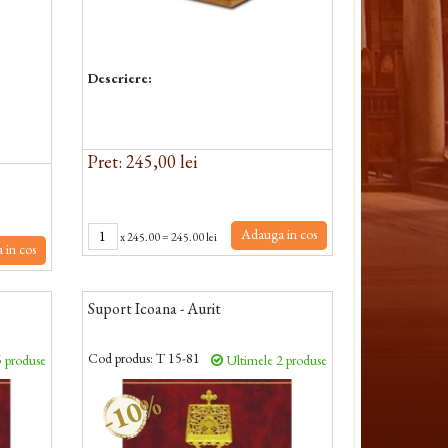
Descriere:
Pret: 245,00 lei
Adauga in cos
x
245.00
=
245.00 lei
 in cos
Suport Icoana - Aurit
Cod produs:
T 15-81
 produse
Ultimele 2 produse
-10%