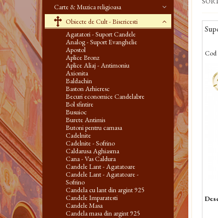
SOR
Carte & Muzica religioasa
Obiecte de Cult - Bisericesti
Supo
Agatatori - Suport Candele
Analog - Suport Evanghelie
Apostol
Cod 
Aplice Bronz
Aplice Aliaj - Antimoniu
-
Axionita
Baldachin
Baston Arhieresc
Becuri economice Candelabre
Bol sfintire
Busuioc
Burete Antimis
Butoni pentru camasa
Cadelnite
Cadelnite - Sofrino
Caldarusa Aghiasma
Cana - Vas Caldura
Candele Lant - Agatatoare
Candele Lant - Agatatoare -
Sofrino
Candela cu lant din argint 925
Candele Imparatesti
Desc
Candele Masa
Candela masa din argint 925