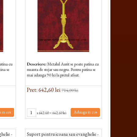
atina cu
Descriere:
Metalul Aurit se poate patina cu
tina se
nuanta de stejar sau negru. Pentru patina se
mai adauga 90 lei la pretul afisat.
Pret: 642,60 lei
714,00 lei
 in cos
Adauga in cos
x
642.60
=
642.60 lei
helie -
Suport pentru icoana sau evanghelie -