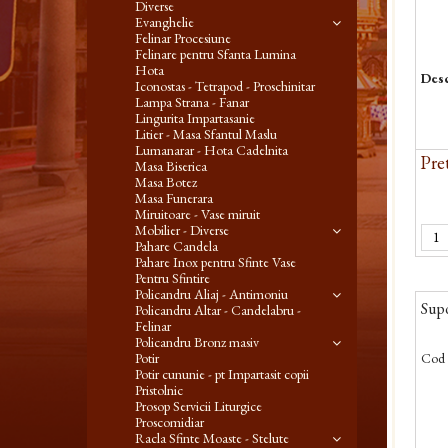
Diverse
Evanghelie
Felinar Procesiune
Felinare pentru Sfanta Lumina
Hota
Desc
Iconostas - Tetrapod - Proschinitar
Lampa Strana - Fanar
Lingurita Impartasanie
Litier - Masa Sfantul Maslu
Lumanarar - Hota Cadelnita
Pret
Masa Biserica
Masa Botez
Masa Funerara
Miruitoare - Vase miruit
Mobilier - Diverse
Pahare Candela
Pahare Inox pentru Sfinte Vase
Pentru Sfintire
Policandru Aliaj - Antimoniu
Supo
Policandru Altar - Candelabru -
Felinar
Policandru Bronz masiv
Cod 
Potir
Potir cununie - pt Impartasit copii
Pristolnic
Prosop Servicii Liturgice
Proscomidiar
Racla Sfinte Moaste - Stelute