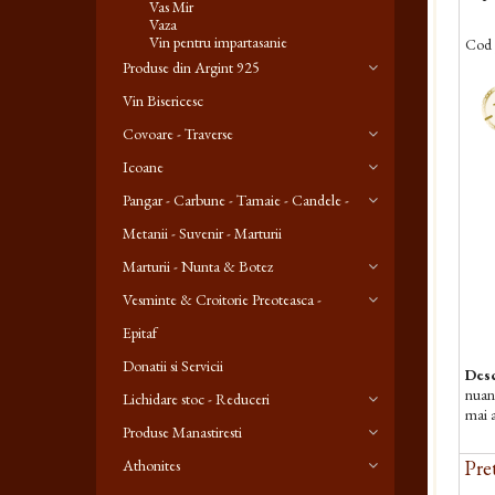
Vas Mir
Vaza
Vin pentru impartasanie
Cod 
Produse din Argint 925
-
Vin Bisericesc
Covoare - Traverse
Icoane
Pangar - Carbune - Tamaie - Candele -
Metanii - Suvenir - Marturii
Marturii - Nunta & Botez
Vesminte & Croitorie Preoteasca -
Epitaf
Donatii si Servicii
Desc
nuant
Lichidare stoc - Reduceri
mai a
Produse Manastiresti
Athonites
Pret