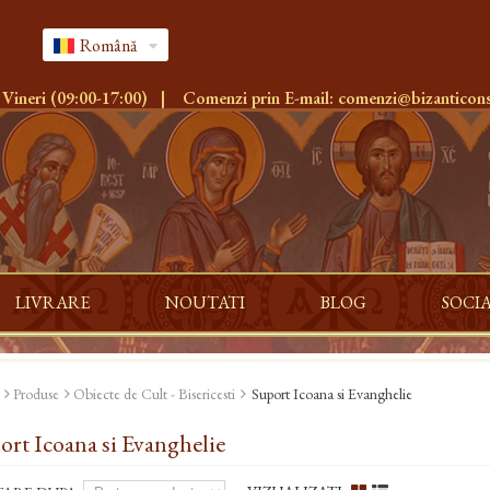
Română
 Vineri (09:00-17:00)
|
Comenzi prin E-mail:
comenzi@bizanticons
LIVRARE
NOUTATI
BLOG
SOCI
Produse
Obiecte de Cult - Bisericesti
Suport Icoana si Evanghelie
ort Icoana si Evanghelie