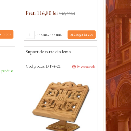
Pret: 116,80 lei
146,00 lei
 in cos
Adauga in cos
x
116.80
=
116.80 lei
Suport de carte din lemn
Cod produs:
D 174-21
Pe comanda
 produse