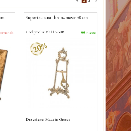
1
2
5cm
Suport icoana - bronz masiv 30 cm
Cod produs:
V7113-30B
comanda
in stoc
-20%
Descriere:
Made in Greece