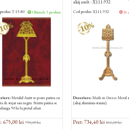
aliaj aurit - X111-932
produs:
T 15-80
Cod produs:
X111-932
Ultimele 5 produse
Pe 
10%
-10%
riere:
Metalul Aurit se poate patina cu
Descriere:
Made in Greece Metal a
a de stejar sau negru. Pentru patina se
(aliaj aluminiu-staniu).
dauga 90 lei la pretul afisat.
: 675,00 lei
Pret: 734,40 lei
750,00 lei
816,00 lei