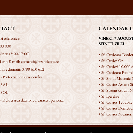
TACT
CALENDAR 
 telefonice:
VINERI, 7 AUGUS
SFINTII ZILEI
03 030
Vineri (9:00-17:00)
• Sf. Cuvioasa Teodor
• Sf. Cuvios Or
 prin E-mail:
comenzi@bizanticons.ro
• Sf. Cuviosi 10.000 d
 si reclamatii:
0788 610 612
• Sf. Cuvioasa Potami
 Protectia consumatorului
• Sf. Sfintit Mucenic 
• Sf. Cuvios Asterie Si
 SAL
• Sf. Sozont cel din 
 SOL
• Sf. Iperehie
Prelucrarea datelor cu caracter personal
• Sf. Cuvios Teodosie
• Sf. Cuvios Dometie,
• Sf. Cuvios Nicanor,