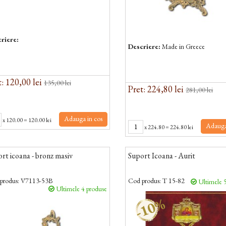
riere:
Descriere:
Made in Greece
: 120,00 lei
135,00 lei
Pret: 224,80 lei
281,00 lei
Adauga in cos
x
120.00
=
120.00 lei
Adauga
x
224.80
=
224.80 lei
rt icoana - bronz masiv
Suport Icoana - Aurit
produs:
V7113-53B
Cod produs:
T 15-82
Ultimele 5
Ultimele 4 produse
-10%