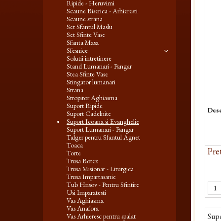
Ripide - Heruvimi
Scaune Biserica - Arhieresti
Scaune strana
Set Sfantul Maslu
Set Sfinte Vase
Sfanta Masa
Sfesnice
Solutii intretinere
Stand Lumanari - Pangar
Stea Sfinte Vase
Stingator lumanari
Strana
Stropitor Aghiasma
Suport Ripide
Desc
Suport Cadelnite
Suport Icoana si Evanghelie
Suport Lumanari - Pangar
Talger pentru Sfantul Agnet
Toaca
Pret
Torte
Trusa Botez
Trusa Misionar - Liturgica
Trusa Impartasanie
Tub Hrisov - Pentru Sfintire
Usi Imparatesti
Vas Aghiasma
Vas Anafora
Supo
Vas Arhieresc pentru spalat