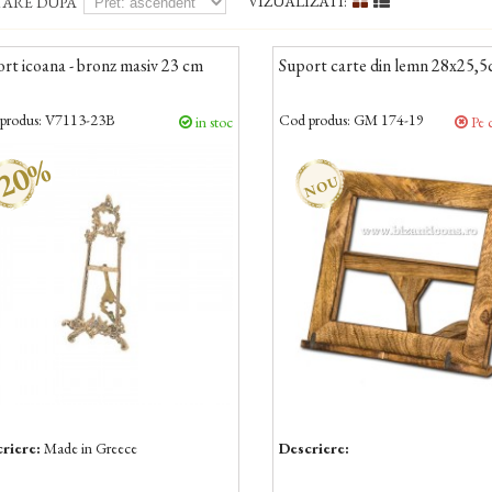
VIZUALIZATI:
TARE DUPA
rt icoana - bronz masiv 23 cm
Suport carte din lemn 28x25,
produs:
V7113-23B
Cod produs:
GM 174-19
in stoc
Pe 
20%
NOU
riere:
Made in Greece
Descriere: