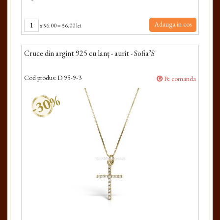
Adauga in cos
x
56.00
=
56.00 lei
Cruce din argint 925 cu lanț - aurit - Sofia’S
Cod produs:
D 95-9-3
Pe comanda
-30%