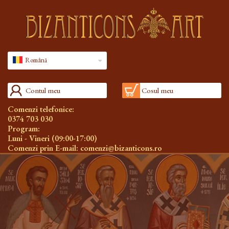
Română
Contul meu
Cosul meu
Comenzi telefonice:
0374 703 030
Program:
Luni - Vineri (09:00-17:00)
Comenzi prin E-mail:
comenzi@bizanticons.ro