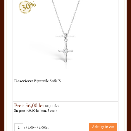
-30%
Descriere:
Bijuteriile Sofia’S
Pret: 56,00 lei
80,00 lei
En-gross : 40,00 lei (min. 3 buc.)
Adauga in cos
x
56.00
=
56.00 lei