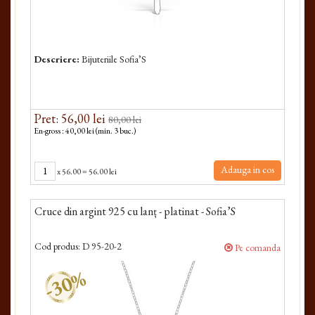
Descriere:
Bijuteriile Sofia’S
Pret: 56,00 lei
80,00 lei
En-gross : 40,00 lei (min. 3 buc.)
Adauga in cos
x
56.00
=
56.00 lei
Cruce din argint 925 cu lanț - platinat - Sofia’S
Cod produs:
D 95-20-2
Pe comanda
-30%