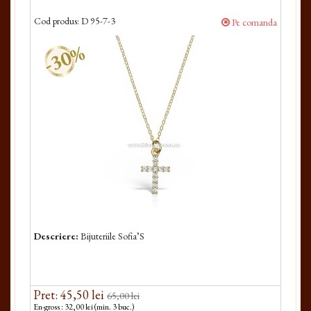
Cod produs:
D 95-7-3
Pe comanda
-30%
Descriere:
Bijuteriile Sofia’S
Pret: 45,50 lei
65,00 lei
En-gross : 32,00 lei (min. 3 buc.)