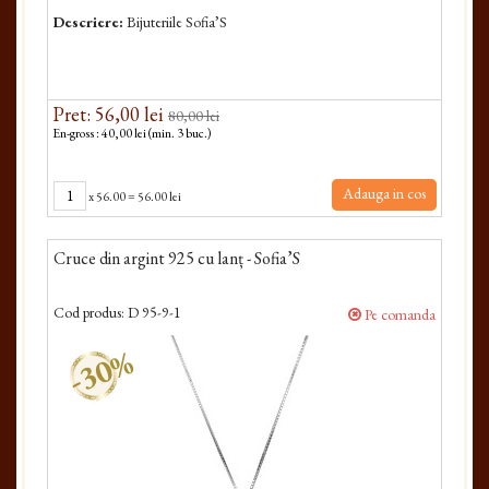
Descriere:
Bijuteriile Sofia’S
Pret: 56,00 lei
80,00 lei
En-gross : 40,00 lei (min. 3 buc.)
Adauga in cos
x
56.00
=
56.00 lei
Cruce din argint 925 cu lanț - Sofia’S
Cod produs:
D 95-9-1
Pe comanda
-30%