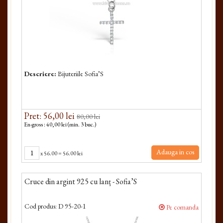
Descriere:
Bijuteriile Sofia’S
Pret: 56,00 lei
80,00 lei
En-gross : 40,00 lei (min. 3 buc.)
Adauga in cos
x
56.00
=
56.00 lei
Cruce din argint 925 cu lanț - Sofia’S
Cod produs:
D 95-20-1
Pe comanda