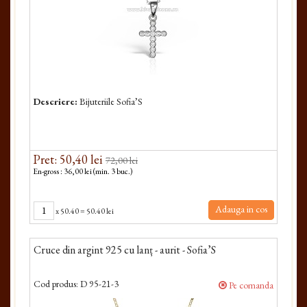
Descriere:
Bijuteriile Sofia’S
Pret: 50,40 lei
72,00 lei
En-gross : 36,00 lei (min. 3 buc.)
Adauga in cos
x
50.40
=
50.40 lei
Cruce din argint 925 cu lanț - aurit - Sofia’S
Cod produs:
D 95-21-3
Pe comanda