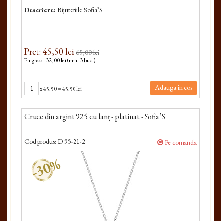
Descriere:
Bijuteriile Sofia’S
Pret: 45,50 lei
65,00 lei
En-gross : 32,00 lei (min. 3 buc.)
Adauga in cos
x
45.50
=
45.50 lei
Cruce din argint 925 cu lanț - platinat - Sofia’S
Cod produs:
D 95-21-2
Pe comanda
-30%