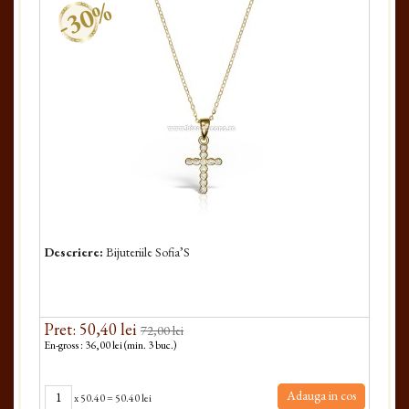
-30%
Descriere:
Bijuteriile Sofia’S
Pret: 50,40 lei
72,00 lei
En-gross : 36,00 lei (min. 3 buc.)
Adauga in cos
x
50.40
=
50.40 lei