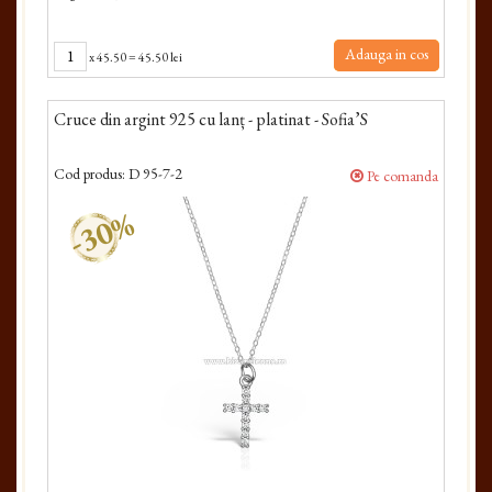
Adauga in cos
x
45.50
=
45.50 lei
Cruce din argint 925 cu lanț - platinat - Sofia’S
Cod produs:
D 95-7-2
Pe comanda
-30%