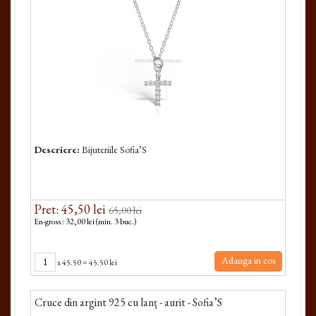
Descriere:
Bijuteriile Sofia’S
Pret: 45,50 lei
65,00 lei
En-gross : 32,00 lei (min. 3 buc.)
Adauga in cos
x
45.50
=
45.50 lei
Cruce din argint 925 cu lanț - aurit - Sofia’S