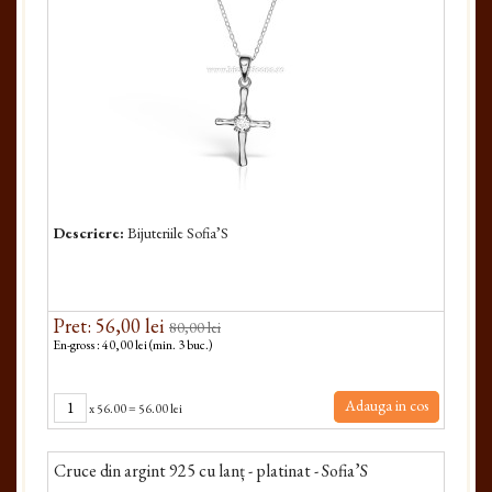
Descriere:
Bijuteriile Sofia’S
Pret: 56,00 lei
80,00 lei
En-gross : 40,00 lei (min. 3 buc.)
Adauga in cos
x
56.00
=
56.00 lei
Cruce din argint 925 cu lanț - platinat - Sofia’S