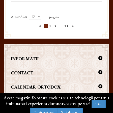
AFISEAZA
pe pagina
1
2
3
...
13
INFORMATII
CONTACT
CALENDAR ORTODOX
Acest magazin foloseste cookies si alte tehnologii pentru a
imbunatati experienta dumneavoastra pe site!
Setari
Copyright @ 2026 | BIZANTICONS. Toate drepturile rezervate
Citeste mai mult
Sunt de acord