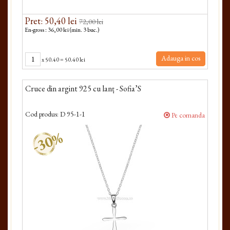
Pret: 50,40 lei
72,00 lei
En-gross : 36,00 lei (min. 3 buc.)
Adauga in cos
x
50.40
=
50.40 lei
Cruce din argint 925 cu lanț - Sofia’S
Cod produs:
D 95-1-1
Pe comanda
-30%