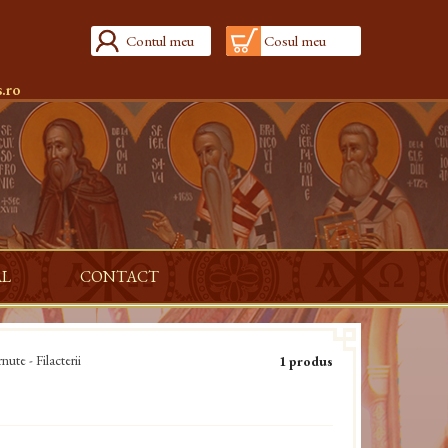
Contul meu
Cosul meu
.ro
AL
CONTACT
rnute - Filacterii
1 produs