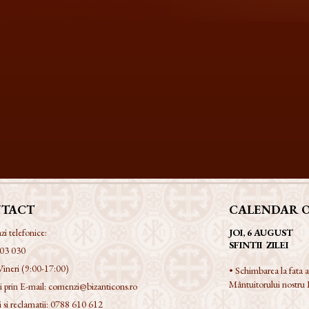
TACT
CALENDAR 
 telefonice:
JOI, 6 AUGUST
SFINTII ZILEI
03 030
Vineri (9:00-17:00)
• Schimbarea la fata
Mântuitorului nostru I
 prin E-mail:
comenzi@bizanticons.ro
 si reclamatii:
0788 610 612