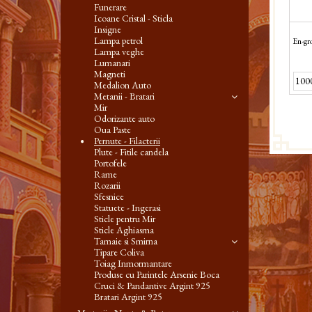
Funerare
Icoane Cristal - Sticla
Insigne
Lampa petrol
En-gro
Lampa veghe
Lumanari
Magneti
Medalion Auto
Metanii - Bratari
Mir
Odorizante auto
Oua Paste
Pernute - Filacterii
Plute - Fitile candela
Portofele
Rame
Rozarii
Sfesnice
Statuete - Ingerasi
Sticle pentru Mir
Sticle Aghiasma
Tamaie si Smirna
Tipare Coliva
Toiag Inmormantare
Produse cu Parintele Arsenie Boca
Cruci & Pandantive Argint 925
Bratari Argint 925