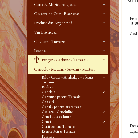
SOR
Carte & Muzica religioasa
Obiecte de Cult - Bisericesti
Pern
Produse din Argint 925
100
Vin Bisericesc
Cod 
Covoare - Traverse
Icoane
Pangar - Carbune - Tamaie -
Candele - Metanii - Suvenir - Marturii
Bile - Cruci - Ambalaje - Sfoara
metanii
Brelocuri
Candele
Carbune pentru Tamaie
Ceasuri
Catui - pentru ars tamaie
Coliere - Cruciulite
Cruci autocolante
Cruci
Desc
Cutii pentru Tamaie
Esente Mir si Tamaie
agraf
Felinare