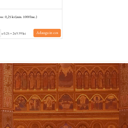
ss : 0,25 lei (min. 1000 buc.)
Adauga in cos
x
0.25
=
249.99 lei