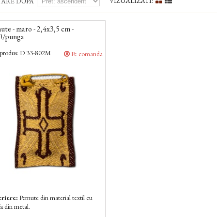
VIZUALIZATI:
TARE DUPA
ute - maro - 2,4x3,5 cm -
0/punga
produs:
D 33-802M
Pe comanda
riere:
Pernute din material textil cu
a din metal.