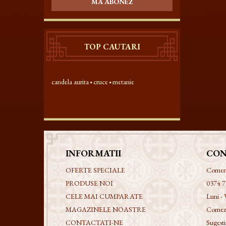
MA ABONEZ
TOP CAUTARI
candela aurita
cruce
metanie
INFORMATII
CON
OFERTE SPECIALE
Comenzi
PRODUSE NOI
0374 7
CELE MAI CUMPARATE
Luni - 
MAGAZINELE NOASTRE
Comezi
CONTACTATI-NE
Sugestii