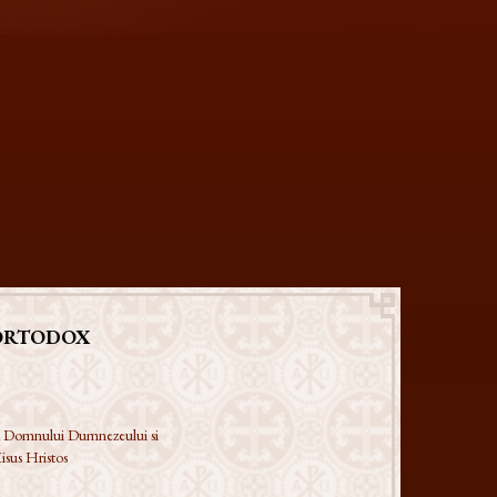
ORTODOX
 a Domnului Dumnezeului si
isus Hristos