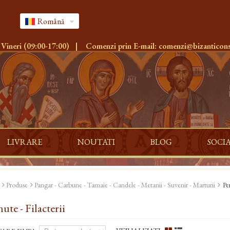
Română
 Vineri (09:00-17:00)
|
Comenzi prin E-mail:
comenzi@bizanticons
LIVRARE
NOUTATI
BLOG
SOCI
Produse
Pangar - Carbune - Tamaie - Candele - Metanii - Suvenir - Marturii
Pe
ute - Filacterii